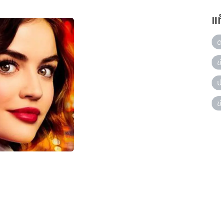
แ
ข
ป
ข