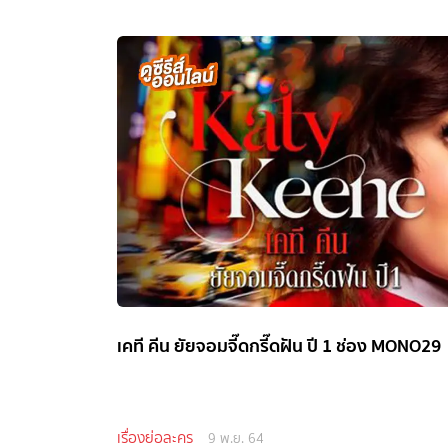
เคที คีน ยัยจอมจี๊ดกรี๊ดฝัน ปี 1 ช่อง MONO29
เรื่องย่อละคร
9 พ.ย. 64