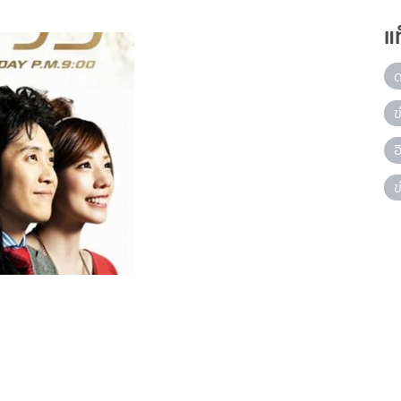
แ
ข
ข