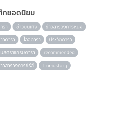
ท็กยอดนิยม
ดารา
ข่าวบันเทิง
ข่าวสารวงการหนัง
่าวดารา
ไอจีดารา
ประวัติดารา
อินสตราแกรมดารา
recommended
่าวสารวงการซีรีส์
trueidstory