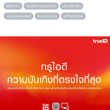
ไอจีดารา
อินสตราแกรมดารา
ประวัติดารา
recommended
trueidstory
ดูทีวีออนไลน์