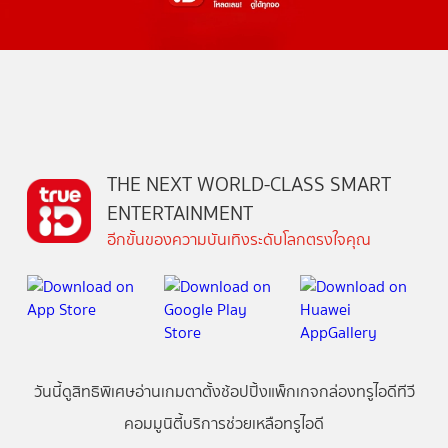
THE NEXT WORLD-CLASS SMART
ENTERTAINMENT
อีกขั้นของความบันเทิงระดับโลกตรงใจคุณ
วันนี้
ดู
สิทธิพิเศษ
อ่าน
เกม
ตาตั้ง
ช้อปปิ้ง
แพ็กเกจ
กล่องทรูไอดีทีวี
คอมมูนิตี้
บริการช่วยเหลือทรูไอดี