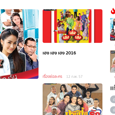
เฮง เฮง เฮง 2016
เรื่องย่อละคร
12 ก.พ. 57
แ
ข