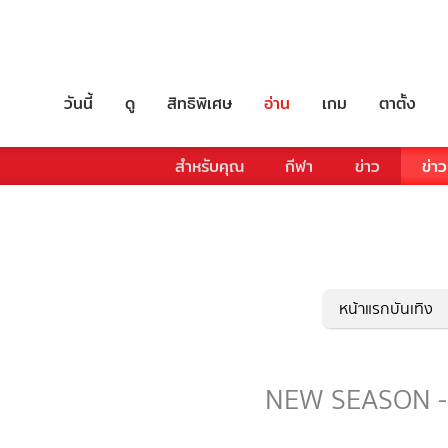
วันนี้
ดู
สิทธิพิเศษ
อ่าน
เกม
ตาตั้ง
สำหรับคุณ
กีฬา
ข่าว
ข่าว
หน้าแรกบันเทิง
NEW SEASON - ร