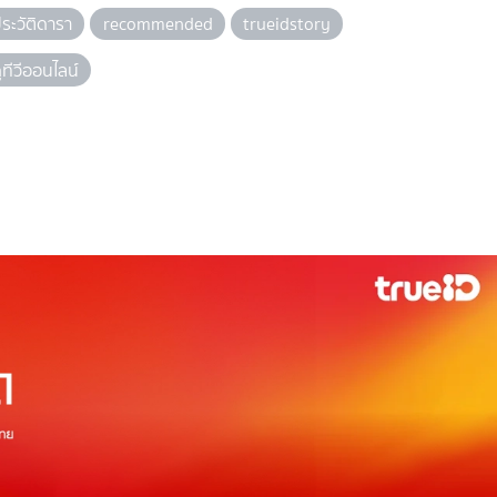
ระวัติดารา
recommended
trueidstory
ูทีวีออนไลน์