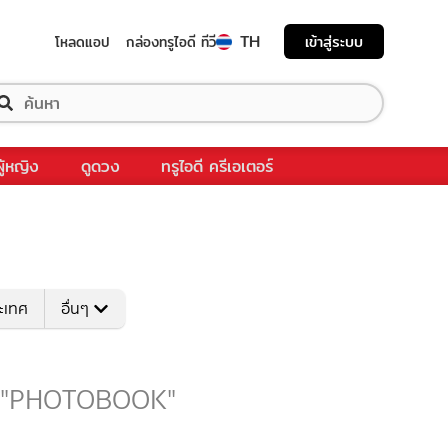
TH
เข้าสู่ระบบ
โหลดแอป
กล่องทรูไอดี ทีวี
ผู้หญิง
ดูดวง
ทรูไอดี ครีเอเตอร์
ระเทศ
อื่นๆ
กับ "PHOTOBOOK"