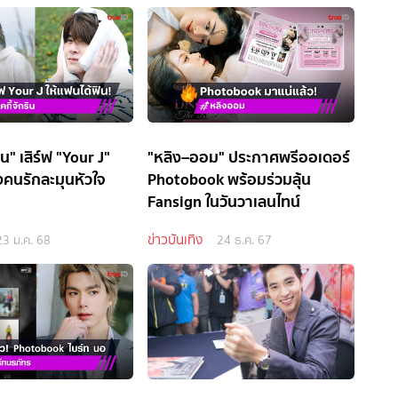
ริน" เสิร์ฟ "Your J"
"หลิง–ออม" ประกาศพรีออเดอร์
คนรักละมุนหัวใจ
Photobook พร้อมร่วมลุ้น
Fansign ในวันวาเลนไทน์
ข่าวบันเทิง
23 ม.ค. 68
24 ธ.ค. 67