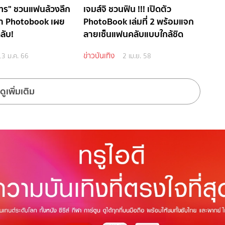
ัทร" ชวนแฟนล้วงลึก
เจมส์จิ ชวนฟิน !!! เปิดตัว
ทำ Photobook เผย
PhotoBook เล่มที่ 2 พร้อมแจก
ลับ!
ลายเซ็นแฟนคลับแบบใกล้ชิด
ข่าวบันเทิง
13 ม.ค. 66
2 เม.ย. 58
ดูเพิ่มเติม