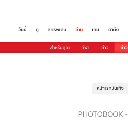
วันนี้
ดู
สิทธิพิเศษ
อ่าน
เกม
ตาตั้ง
สำหรับคุณ
กีฬา
ข่าว
ข่าว
หน้าแรกบันเทิง
PHOTOBOOK - รว