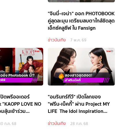
"จินนี่–เจน่า" ออก PHOTOBOOK
คู่สุดละมุน เตรียมสบตาใกล้ชิดสุด
เอ็กซ์คลูซีฟ ใน Fansign
ข่าวบันเทิง
7 พ.ค. 69
 เปิดพรีออเดอร์
"อมรินทร์ทีวี" เปิดโลกของ
k "KAOPP LOVE NO
"ฟรีน-เบ็คกี้" ผ่าน Project MY
มลุ้นเข้าร่วม
LIFE The Idol inspiration
project
ข่าวบันเทิง
30 ก.ค. 68
28 ก.ค. 68