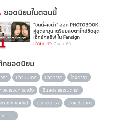
ยอดนิยมในตอนนี้
"จินนี่–เจน่า" ออก PHOTOBOOK
คู่สุดละมุน เตรียมสบตาใกล้ชิดสุด
1
เอ็กซ์คลูซีฟ ใน Fansign
ข่าวบันเทิง
7 พ.ค. 69
ท็กยอดนิยม
ดารา
ข่าวบันเทิง
ข่าวดารา
ไอจีดารา
่าวสารวงการหนัง
อินสตราแกรมดารา
recommended
ประวัติดารา
trueidstory
าราเดลี่