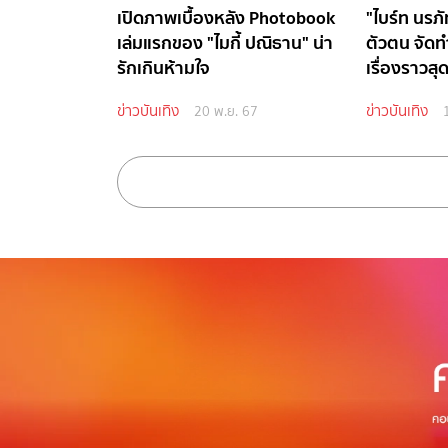
เปิดภาพเบื้องหลัง Photobook
"ไบร์ท นรภ
เล่มแรกของ "ไมกี้ ปณิธาน" น่า
ตัวตน จัด
รักเกินห้ามใจ
เรื่องราวสุด
ข่าวบันเทิง
ข่าวบันเทิง
20 พ.ย. 67