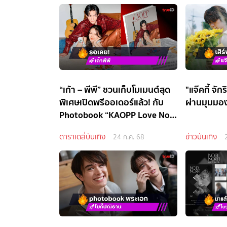
“เก้า – พีพี” ชวนเก็บโมเมนต์สุด
"แจ๊คกี้ จัก
พิเศษเปิดพรีออเดอร์แล้ว! กับ
ผ่านมุมมอง
Photobook “KAOPP Love No
Limit”
ดาราเดลี่บันเทิง
ข่าวบันเทิง
24 ก.ค. 68