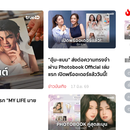
แ
"อุ้ม–แบม" ส่งต่อความทรงจำ
ผ่าน Photobook Official เล่ม
แรก เปิดพรีออเดอร์แล้ววันนี้!
ข
ข่าวบันเทิง
17 มิ.ย. 69
แรก "MY LIFE มาย
ด