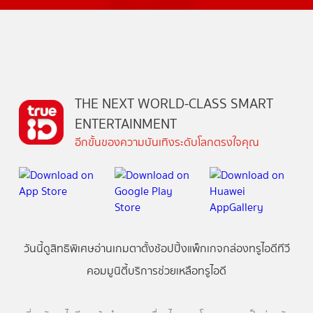
THE NEXT WORLD-CLASS SMART
ENTERTAINMENT
อีกขั้นของความบันเทิงระดับโลกตรงใจคุณ
วันนี้
ดู
สิทธิพิเศษ
อ่าน
เกม
ตาตั้ง
ช้อปปิ้ง
แพ็กเกจ
กล่องทรูไอดีทีวี
คอมมูนิตี้
บริการช่วยเหลือทรูไอดี