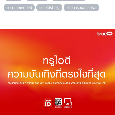
recommended
trueidstory
ข่าวสารวงการซีรีส์