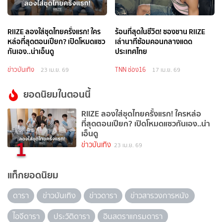
RIIZE ลองใส่ชุดไทยครั้งแรก! ใคร
ร้อนที่สุดในชีวิต! ซองชาน RIIZE
หล่อที่สุดตอนเปียก? เปิดโหมดแซว
เล่านาทีซ้อมคอนกลางแดด
กันเอง..น่าเอ็นดู
ประเทศไทย
ข่าวบันเทิง
TNN ช่อง16
23 เม.ย. 69
17 เม.ย. 69
ยอดนิยมในตอนนี้
RIIZE ลองใส่ชุดไทยครั้งแรก! ใครหล่อ
ที่สุดตอนเปียก? เปิดโหมดแซวกันเอง..น่า
เอ็นดู
1
ข่าวบันเทิง
23 เม.ย. 69
แท็กยอดนิยม
ดารา
ข่าวบันเทิง
ข่าวดารา
ข่าวสารวงการหนัง
ไอจีดารา
ประวัติดารา
อินสตราแกรมดารา