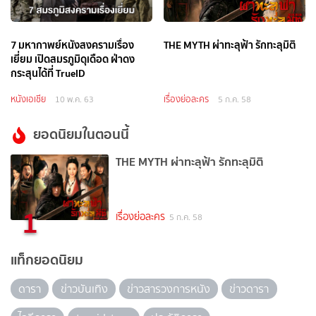
7 มหากาพย์หนังสงครามเรื่อง
THE MYTH ผ่าทะลุฟ้า รักทะลุมิติ
เยี่ยม เปิดสมรภูมิดุเดือด ฝ่าดง
กระสุนได้ที่ TrueID
หนังเอเชีย
เรื่องย่อละคร
10 พ.ค. 63
5 ก.ค. 58
ยอดนิยมในตอนนี้
THE MYTH ผ่าทะลุฟ้า รักทะลุมิติ
1
เรื่องย่อละคร
5 ก.ค. 58
แท็กยอดนิยม
ดารา
ข่าวบันเทิง
ข่าวสารวงการหนัง
ข่าวดารา