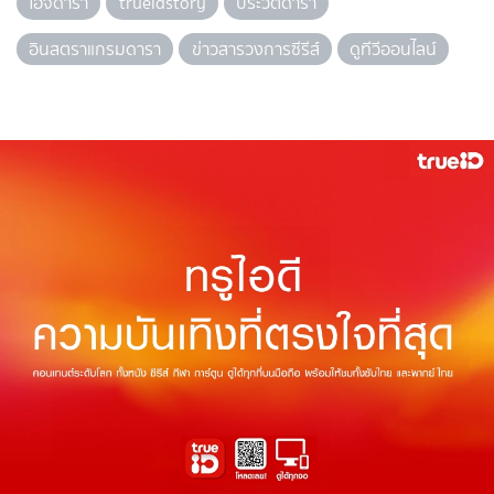
ไอจีดารา
trueidstory
ประวัติดารา
อินสตราแกรมดารา
ข่าวสารวงการซีรีส์
ดูทีวีออนไลน์