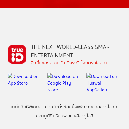
THE NEXT WORLD-CLASS SMART
ENTERTAINMENT
อีกขั้นของความบันเทิงระดับโลกตรงใจคุณ
วันนี้
ดู
สิทธิพิเศษ
อ่าน
เกม
ตาตั้ง
ช้อปปิ้ง
แพ็กเกจ
กล่องทรูไอดีทีวี
คอมมูนิตี้
บริการช่วยเหลือทรูไอดี