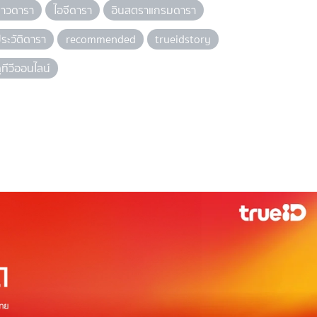
่าวดารา
ไอจีดารา
อินสตราแกรมดารา
ระวัติดารา
recommended
trueidstory
ูทีวีออนไลน์