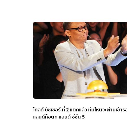
โกลด์ บัซเซอร์ ที่ 2 แตกแล้ว ทีมไหนจะผ่านเข้
แลนด์ก็อตทาเลนต์ ซีซั่น 5