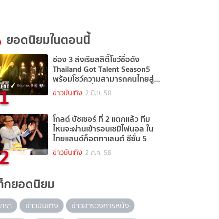
ยอดนิยมในตอนนี้
ช่อง 3 ส่งเรียลลิตี้โชว์ชื่อดัง
Thailand Got Talent Season5
พร้อมโชว์ความสามารถคนไทยสู่
1
สายตาอีกครั้ง
ข่าวบันเทิง
2 มิ.ย. 58
โกลด์ บัซเซอร์ ที่ 2 แตกแล้ว ทีม
ไหนจะผ่านเข้ารอบเซมิไฟนอล ใน
ไทยแลนด์ก็อตทาเลนต์ ซีซั่น 5
2
ข่าวบันเทิง
2 ก.ค. 58
ท็กยอดนิยม
ดารา
ข่าวบันเทิง
ข่าวสารวงการหนัง