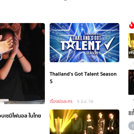
Thailand's Got Talent Season
5
เรื่องย่อละคร
8 มิ.ย. 58
แ
ารอบเซมิไฟนอล ในไทย