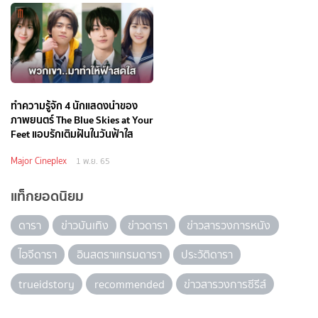
ทำความรู้จัก 4 นักแสดงนำของ
ภาพยนตร์ The Blue Skies at Your
Feet แอบรักเติมฝันในวันฟ้าใส
Major Cineplex
1 พ.ย. 65
แท็กยอดนิยม
ดารา
ข่าวบันเทิง
ข่าวดารา
ข่าวสารวงการหนัง
ไอจีดารา
อินสตราแกรมดารา
ประวัติดารา
trueidstory
recommended
ข่าวสารวงการซีรีส์