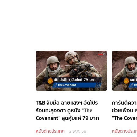
T&B จับมือ ฉายแสงฯ อัดโปร
การันตีควา
ร้อนทะลุองศา ดูหนัง "The
ช่วยเพื่อน 
Covenant" สุดคุ้มแค่ 79 บาท
"The Cove
หนังต่างประเทศ
หนังต่างประเ
3 พ.ค. 66