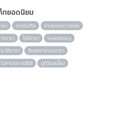
ท็กยอดนิยม
ดารา
ข่าวบันเทิง
ข่าวสารวงการหนัง
่าวดารา
ไอจีดารา
trueidstory
ระวัติดารา
อินสตราแกรมดารา
่าวสารวงการซีรีส์
ดูทีวีออนไลน์