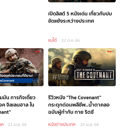
เปิดลิสต์ 5 หนังเด่น เกี่ยวกับปม
ขัดแย้งระหว่างประเทศ
แบไต๋
22 ต.ค. 66
มมัน ภารกิจเดี่ยว
รีวิวหนัง "The Covenant"
เจค จิลเลนฮาล ใน
กระตุกต่อมพลีชีพ..น้ำตาคลอ
nant"
ฉบับผู้กำกับ กาย ริตชี
ทศ
หนังต่างประเทศ
21 เม.ย. 66
20 เม.ย. 66