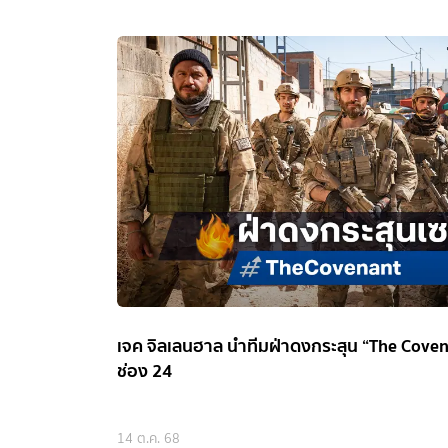
เจค จิลเลนฮาล นำทีมฝ่าดงกระสุน “The Covena
ช่อง 24
14 ต.ค. 68