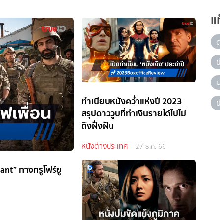
แ
ข
ป
ทำเนียบหนังคว่ำแห่งปี 2023
ข
สรุปดาววูบที่ทำเงินรายได้ไปไม่
ถึงฝั่งฝัน
หนังต่างประเทศ
27 ธ.ค. 66
nt” ทางทรูโฟร์ยู