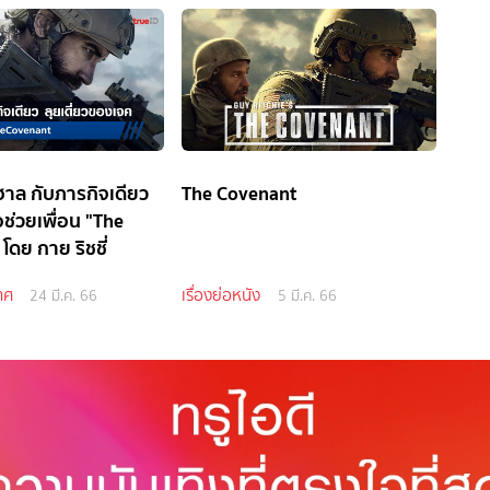
ฮาล กับภารกิจเดียว
The Covenant
่อช่วยเพื่อน "The
โดย กาย ริชชี่
ทศ
เรื่องย่อหนัง
24 มี.ค. 66
5 มี.ค. 66