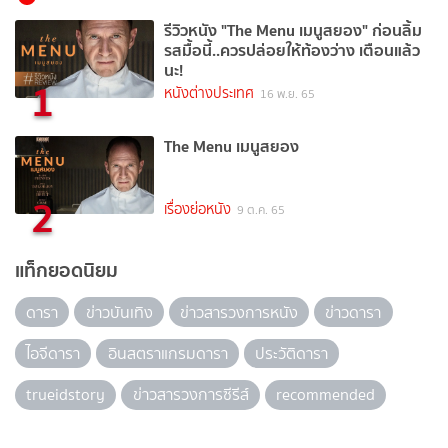
รีวิวหนัง "The Menu เมนูสยอง" ก่อนลิ้ม
รสมื้อนี้..ควรปล่อยให้ท้องว่าง เตือนแล้ว
นะ!
1
หนังต่างประเทศ
16 พ.ย. 65
The Menu เมนูสยอง
2
เรื่องย่อหนัง
9 ต.ค. 65
แท็กยอดนิยม
ดารา
ข่าวบันเทิง
ข่าวสารวงการหนัง
ข่าวดารา
ไอจีดารา
อินสตราแกรมดารา
ประวัติดารา
trueidstory
ข่าวสารวงการซีรีส์
recommended