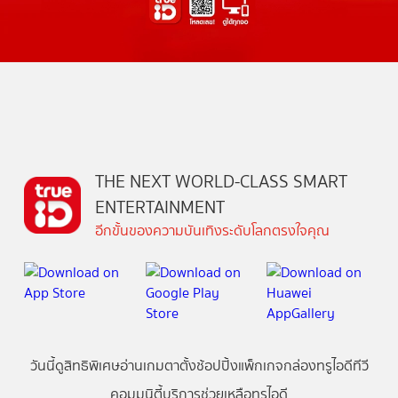
THE NEXT WORLD-CLASS SMART
ENTERTAINMENT
อีกขั้นของความบันเทิงระดับโลกตรงใจคุณ
วันนี้
ดู
สิทธิพิเศษ
อ่าน
เกม
ตาตั้ง
ช้อปปิ้ง
แพ็กเกจ
กล่องทรูไอดีทีวี
คอมมูนิตี้
บริการช่วยเหลือทรูไอดี