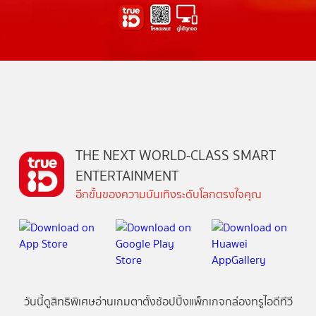
THE NEXT WORLD-CLASS SMART
ENTERTAINMENT
อีกขั้นของความบันเทิงระดับโลกตรงใจคุณ
วันนี้
ดู
สิทธิพิเศษ
อ่าน
เกม
ตาตั้ง
ช้อปปิ้ง
แพ็กเกจ
กล่องทรูไอดีทีวี