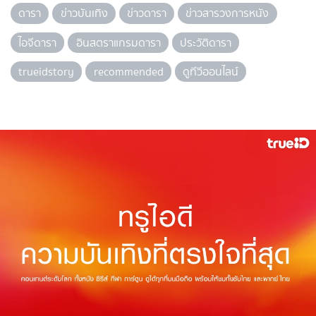
ดารา
ข่าวบันเทิง
ข่าวดารา
ข่าวสารวงการหนัง
ไอจีดารา
อินสตราแกรมดารา
ประวัติดารา
trueidstory
recommended
ดูทีวีออนไลน์