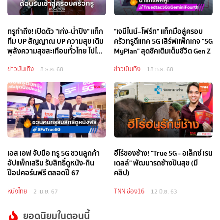
ทรูทำถึง! เปิดตัว "เก่ง-น้ำปิง" แท็ก
"เจมีไนน์–โฟร์ท" แท็กมือสู่ครอบ
ทีม UP สัญญาณ UP ความสุข เติม
ครัวทรูดีแทค 5G เสิร์ฟแพ็กเกจ "5G
พลังความสุขสะเทือนทั่วไทย ไปไกล
MyPlan" สุดชิคเติมเต็มชีวิต Gen Z
ทั่วโลก
ข่าวบันเทิง
ข่าวบันเทิง
8 ธ.ค. 68
18 ก.ย. 68
เอส เอฟ จับมือ ทรู 5G ชวนลูกค้า
ฮีโร่ของช้าง! "True 5G - อเล็กซ์ เรน
อัปแพ็กเสริม รับสิทธิ์ดูหนัง-กิน
เดลล์" พัฒนารถช้างปันสุข (มี
ป๊อปคอร์นฟรี ตลอดปี 67
คลิป)
หนังไทย
TNN ช่อง16
2 เม.ย. 67
12 มิ.ย. 63
ยอดนิยมในตอนนี้