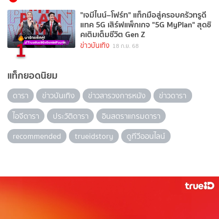
"เจมีไนน์–โฟร์ท" แท็กมือสู่ครอบครัวทรูดี
แทค 5G เสิร์ฟแพ็กเกจ "5G MyPlan" สุดชิ
คเติมเต็มชีวิต Gen Z
1
ข่าวบันเทิง
18 ก.ย. 68
แท็กยอดนิยม
ดารา
ข่าวบันเทิง
ข่าวสารวงการหนัง
ข่าวดารา
ไอจีดารา
ประวัติดารา
อินสตราแกรมดารา
recommended
trueidstory
ดูทีวีออนไลน์