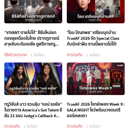
“VIVANT ตายไม่ได้” ซีซันใหม่ยก
"โอม ปัณฑพล" เตรียมบุกบ้าน
กองลุยเดือดในไทย ปรากฏการณ์
TrueAF 2026 จัด Special Class
สายลับระดับเอเชีย ดูฟรีทางทรู
กับนักล่าฝัน งานนี้พลาดไม่ได้!
วิชั่นส์ นาว และ ทรูไอดี
ซีรีส์ต่างประเทศ
ข่าวบันเทิง
1 วันที่แล้ว
1 วันที่แล้ว
ทรูวิชั่นส์ นาว ชวนลุ้น "เนเน่ รอยัล"
TrueAF 2026 โจทย์เพลง Week 9 :
ในรายการ America’s Got Talent ซี
GALA NIGHT โชว์พร้อมวงดนตรี
ซัน 21 รอบ Judge's Callback 6
ออร์เคสตรา
และ 13 สิงหาคมนี้
ข่าวบันเทิง
ข่าวบันเทิง
1 วันที่แล้ว
3 วันที่แล้ว