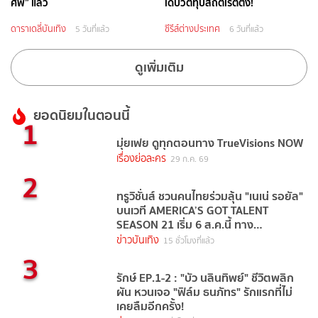
ศพ” แล้ว
เดบิวต์ทุบสถิติเรตติ้ง!
ดาราเดลี่บันเทิง
ซีรีส์ต่างประเทศ
5 วันที่แล้ว
6 วันที่แล้ว
ดูเพิ่มเติม
ยอดนิยมในตอนนี้
1
มุ่ยเฟย ดูทุกตอนทาง TrueVisions NOW
เรื่องย่อละคร
29 ก.ค. 69
2
ทรูวิชั่นส์ ชวนคนไทยร่วมลุ้น "เนเน่ รอยัล"
บนเวที AMERICA’S GOT TALENT
SEASON 21 เริ่ม 6 ส.ค.นี้ ทาง
TrueVisions NOW
ข่าวบันเทิง
15 ชั่วโมงที่แล้ว
3
รักษ์ EP.1-2 : "บัว นลินทิพย์" ชีวิตพลิก
ผัน หวนเจอ "ฟิล์ม ธนภัทร" รักแรกที่ไม่
เคยลืมอีกครั้ง!