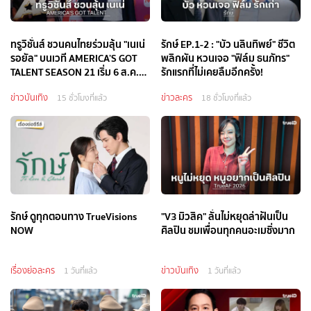
ทรูวิชั่นส์ ชวนคนไทยร่วมลุ้น "เนเน่
รักษ์ EP.1-2 : "บัว นลินทิพย์" ชีวิต
รอยัล" บนเวที AMERICA’S GOT
พลิกผัน หวนเจอ "ฟิล์ม ธนภัทร"
TALENT SEASON 21 เริ่ม 6 ส.ค.นี้
รักแรกที่ไม่เคยลืมอีกครั้ง!
ทาง TrueVisions NOW
ข่าวบันเทิง
ข่าวละคร
15 ชั่วโมงที่แล้ว
18 ชั่วโมงที่แล้ว
รักษ์ ดูทุกตอนทาง TrueVisions
"V3 มิวสิค" ลั่นไม่หยุดล่าฝันเป็น
NOW
ศิลปิน ชมเพื่อนทุกคนอะเมซิ่งมาก
เรื่องย่อละคร
ข่าวบันเทิง
1 วันที่แล้ว
1 วันที่แล้ว