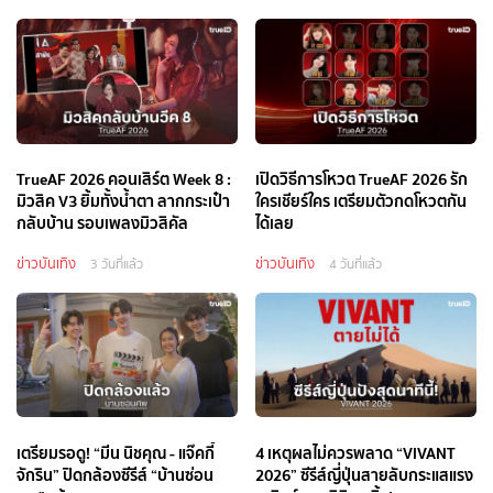
TrueAF 2026 คอนเสิร์ต Week 8 :
เปิดวิธีการโหวต TrueAF 2026 รัก
มิวสิค V3 ยิ้มทั้งน้ำตา ลากกระเป๋า
ใครเชียร์ใคร เตรียมตัวกดโหวตกัน
กลับบ้าน รอบเพลงมิวสิคัล
ได้เลย
ข่าวบันเทิง
ข่าวบันเทิง
3 วันที่แล้ว
4 วันที่แล้ว
เตรียมรอดู! “มีน นิชคุณ - แจ๊คกี้
4 เหตุผลไม่ควรพลาด “VIVANT
จักริน” ปิดกล้องซีรีส์ “บ้านซ่อน
2026” ซีรีส์ญี่ปุ่นสายลับกระแสแรง