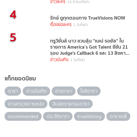
ข่าวละคร
18 ชั่วโมงที่แล้ว
4
รักษ์ ดูทุกตอนทาง TrueVisions NOW
เรื่องย่อละคร
1 วันที่แล้ว
5
ทรูวิชั่นส์ นาว ชวนลุ้น "เนเน่ รอยัล" ใน
รายการ America’s Got Talent ซีซัน 21
รอบ Judge's Callback 6 และ 13 สิงหาคม
นี้
ข่าวบันเทิง
1 วันที่แล้ว
แท็กยอดนิยม
ดารา
ข่าวบันเทิง
ข่าวดารา
ไอจีดารา
ข่าวสารวงการหนัง
อินสตราแกรมดารา
recommended
ประวัติดารา
trueidstory
ดาราเดลี่