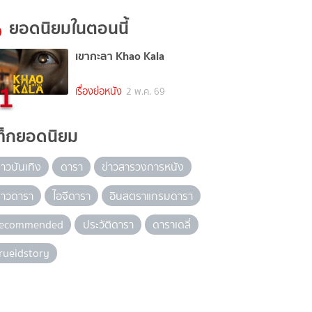
ยอดนิยมในตอนนี้
เขากะลา Khao Kala
1
เรื่องย่อหนัง
2 พ.ค. 69
ท็กยอดนิยม
่าวบันเทิง
ดารา
ข่าวสารวงการหนัง
่าวดารา
ไอจีดารา
อินสตราแกรมดารา
recommended
ประวัติดารา
ดาราเดลี่
rueidstory