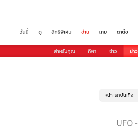
วันนี้
ดู
สิทธิพิเศษ
อ่าน
เกม
ตาตั้ง
สำหรับคุณ
กีฬา
ข่าว
ข่าว
หน้าแรกบันเทิง
UFO - 