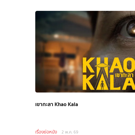
เขากะลา Khao Kala
เรื่องย่อหนัง
2 พ.ค. 69