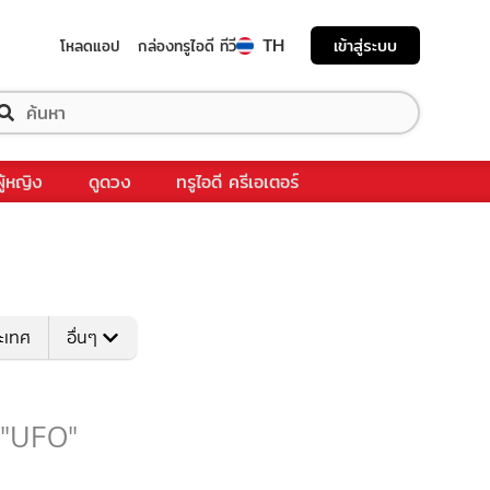
TH
เข้าสู่ระบบ
โหลดแอป
กล่องทรูไอดี ทีวี
ผู้หญิง
ดูดวง
ทรูไอดี ครีเอเตอร์
ระเทศ
อื่นๆ
บ "UFO"