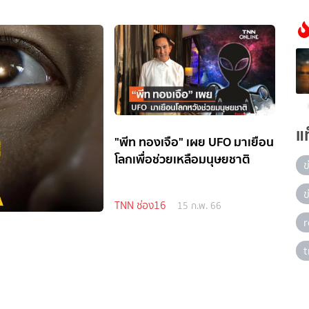
แ
"พีท ทองเจือ" เผย UFO มาเยือน
โลกเพื่อช่วยเหลือมนุษยชาติ
ข
ข
TNN ช่อง16
15 ก.พ. 66
t