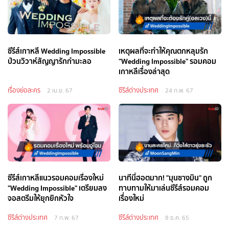
ซีรีส์เกาหลี Wedding Impossible
เหตุผลที่จะทำให้คุณตกหลุมรัก
ป่วนวิวาห์สัญญารักกำมะลอ
"Wedding Impossible" รอมคอม
เกาหลีเรื่องล่าสุด
เรื่องย่อละคร
ซีรีส์ต่างประเทศ
2 เม.ย. 67
24 ก.พ. 67
ซีรีส์เกาหลีแนวรอมคอมเรื่องใหม่
นาทีนี้ฮอตมาก! "มุนซางมิน" ถูก
"Wedding Impossible" เตรียมลง
ทาบทามให้มาเล่นซีรีส์รอมคอม
จอสตรีมให้ยุกยิกหัวใจ
เรื่องใหม่
ซีรีส์ต่างประเทศ
ซีรีส์ต่างประเทศ
7 ก.พ. 67
8 ธ.ค. 65