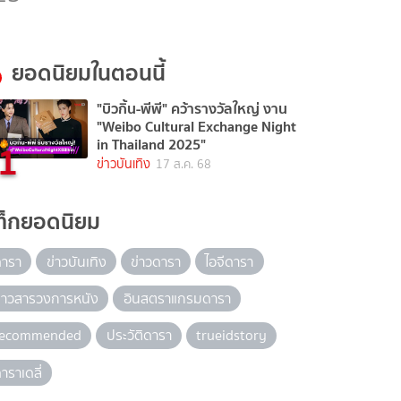
ยอดนิยมในตอนนี้
"บิวกิ้น-พีพี" คว้ารางวัลใหญ่ งาน
"Weibo Cultural Exchange Night
1
in Thailand 2025"
ข่าวบันเทิง
17 ส.ค. 68
ท็กยอดนิยม
ดารา
ข่าวบันเทิง
ข่าวดารา
ไอจีดารา
่าวสารวงการหนัง
อินสตราแกรมดารา
recommended
ประวัติดารา
trueidstory
าราเดลี่