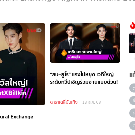
แ
“สน–ยูโร” แรงไม่หยุด เวทีใหญ่
ระดับทวีปเชิญร่วมงานแบบด่วน!
ข
ดาราเดลี่บันเทิง
13 ส.ค. 68
ltural Exchange
ด