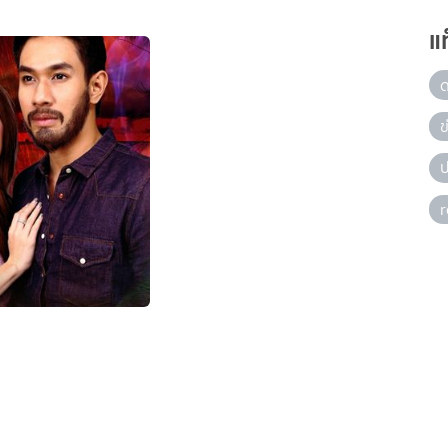
แ
ข
ป