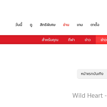
วันนี้
ดู
สิทธิพิเศษ
อ่าน
เกม
ตาตั้ง
สำหรับคุณ
กีฬา
ข่าว
ข่าว
หน้าแรกบันเทิง
Wild Heart -