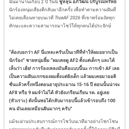
นั้นมานานเกือบ 2 ปี วันนี้
ชูหลุน
อภิวัฒน์ บริบูรณ์ทรัพย์
นักร้องหนุ่มเสียงดีกลับมาอีกครั้ง เพื่อทำตามความฝันที่
ไม่เคยเลือนหายบนเวที
TrueAF 2026
ที่เขาพร้อมงัดทุก
ทักษะและความสามารถมาโชว์ให้ทุกคนได้ประจักษ์
“ต้องบอกว่า AF นี่แหละครับเป็นเวทีที่ทำให้ผมอยากเป็น
นักร้อง” ชายหนุ่มยิ้ม “ผมเคยดู AF2 ตั้งแต่เด็กๆ และได้
เห็นว่า เฮ้ย! การร้องเพลงมันคือแบบนี้นะ การเข้า AF เลย
เป็นความฝันแรกของผมตั้งแต่ยังเด็ก แล้วผมเคยมาออดิ
ชั่นแล้วครั้งหนึ่งตอนอายุประมาณ 15-16 ปี ตอนนั้นน่าจะ
AF8 หรือ 9 ผมจำไม่ได้ หัวยังเกรียนเรียน รด. อยู่เลย
(หัวเราะ)​ ดังนั้นพอได้กลับมารอบนี้แล้วเข้ารอบถึง 100
คน มันเลยเหมือนฝันมากๆ ครับ”
แม้จะผ่านประสบการณ์การโชว์บนเวทีมาอย่างโชกโชน