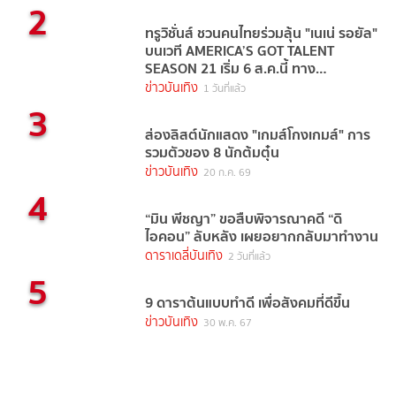
2
ทรูวิชั่นส์ ชวนคนไทยร่วมลุ้น "เนเน่ รอยัล"
บนเวที AMERICA’S GOT TALENT
SEASON 21 เริ่ม 6 ส.ค.นี้ ทาง
TrueVisions NOW
ข่าวบันเทิง
1 วันที่แล้ว
3
ส่องลิสต์นักแสดง "เกมส์โกงเกมส์" การ
รวมตัวของ 8 นักต้มตุ๋น
ข่าวบันเทิง
20 ก.ค. 69
4
“มิน พีชญา” ขอสืบพิจารณาคดี “ดิ
ไอคอน” ลับหลัง เผยอยากกลับมาทำงาน
ดาราเดลี่บันเทิง
2 วันที่แล้ว
5
9 ดาราต้นแบบทำดี เพื่อสังคมที่ดีขึ้น
ข่าวบันเทิง
30 พ.ค. 67