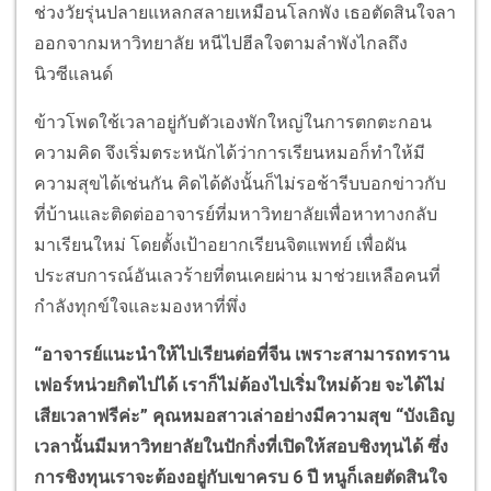
ช่วงวัยรุ่นปลายแหลกสลายเหมือนโลกพัง เธอตัดสินใจลา
ออกจากมหาวิทยาลัย หนีไปฮีลใจตามลำพังไกลถึง
นิวซีแลนด์
ข้าวโพดใช้เวลาอยู่กับตัวเองพักใหญ่ในการตกตะกอน
ความคิด จึงเริ่มตระหนักได้ว่าการเรียนหมอก็ทำให้มี
ความสุขได้เช่นกัน คิดได้ดังนั้นก็ไม่รอช้ารีบบอกข่าวกับ
ที่บ้านและติดต่ออาจารย์ที่มหาวิทยาลัยเพื่อหาทางกลับ
มาเรียนใหม่ โดยตั้งเป้าอยากเรียนจิตแพทย์ เพื่อผัน
ประสบการณ์อันเลวร้ายที่ตนเคยผ่าน มาช่วยเหลือคนที่
กำลังทุกข์ใจและมองหาที่พึ่ง
“อาจารย์แนะนำให้ไปเรียนต่อที่จีน เพราะสามารถทราน
เฟอร์หน่วยกิตไปได้ เราก็ไม่ต้องไปเริ่มใหม่ด้วย จะได้ไม่
เสียเวลาฟรีค่ะ” คุณหมอสาวเล่าอย่างมีความสุข “บังเอิญ
เวลานั้นมีมหาวิทยาลัยในปักกิ่งที่เปิดให้สอบชิงทุนได้ ซึ่ง
การชิงทุนเราจะต้องอยู่กับเขาครบ 6 ปี หนูก็เลยตัดสินใจ