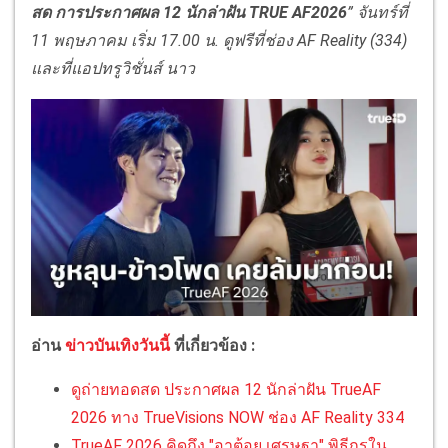
สด การประกาศผล
12 นักล่าฝัน TRUE AF2026
” จันทร์ที่
11 พฤษภาคม เริ่ม 17.00 น. ดูฟรีที่ช่อง AF Reality (334)
และที่แอปทรูวิชั่นส์ นาว
อ่าน
ข่าวบันเทิงวันนี้
ที่เกี่ยวข้อง :
ดูถ่ายทอดสด ประกาศผล 12 นักล่าฝัน TrueAF
2026 ทาง TrueVisions NOW ช่อง AF Reality 334
TrueAF 2026 คิดถึง "อาต้อย เศรษฐา" พิธีกรใน