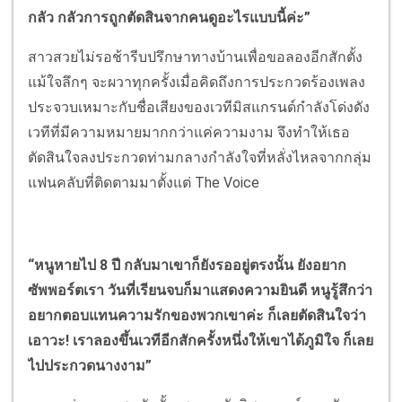
กลัว กลัวการถูกตัดสินจากคนดูอะไรแบบนี้ค่ะ”
สาวสวยไม่รอช้ารีบปรึกษาทางบ้านเพื่อขอลองอีกสักตั้ง
แม้ใจลึกๆ จะผวาทุกครั้งเมื่อคิดถึงการประกวดร้องเพลง
ประจวบเหมาะกับชื่อเสียงของเวทีมิสแกรนด์กำลังโด่งดัง
เวทีที่มีความหมายมากกว่าแค่ความงาม จึงทำให้เธอ
ตัดสินใจลงประกวดท่ามกลางกำลังใจที่หลั่งไหลจากกลุ่ม
แฟนคลับที่ติดตามมาตั้งแต่ The Voice
“หนูหายไป 8 ปี กลับมาเขาก็ยังรออยู่ตรงนั้น ยังอยาก
ซัพพอร์ตเรา วันที่เรียนจบก็มาแสดงความยินดี หนูรู้สึกว่า
อยากตอบแทนความรักของพวกเขาค่ะ ก็เลยตัดสินใจว่า
เอาวะ! เราลองขึ้นเวทีอีกสักครั้งหนึ่งให้เขาได้ภูมิใจ ก็เลย
ไปประกวดนางงาม”