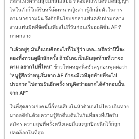
เวลาแห่งความสุขมักสั้นเสมอ หลังมิสแกรนด์หมดสัญญา
ไฟในตัวก็ใกล้ริบหรี่เต็มทน หญิงสาวรู้สึกอิ่มตัวในการ
ตามหาความฝัน จึงตัดสินใจบอกลาแฟนคลับท่ามกลาง
งานแฟนมีตที่จัดขึ้นเพียงไม่กี่วันก่อนเริ่มออดิชั่น AF ที่
ภาคกลาง
“แล้วอยู่ๆ มันก็แบบคิดอะไรก็ไม่รู้ว่า เออ…หรือว่าปีนี้จะ
ลองทิ้งทวนดูอีกสักครั้ง ถ้ามันจะเป็นฝันสุดท้ายที่เราจะ
ตาม อยากไปที่ไหน”
ข้าวโพดหยุดนิ่งชั่วครู่ก่อนพูดต่อว่า
“
หนูรู้สึกว่าหนูเริ่มจาก AF ถ้าจะมีเวทีสุดท้ายที่จะไป
ประกวด ไปตามฝันอีกครั้ง หนูคิดว่าอยากได้คำตอบนั้น
จาก AF”
ในที่สุดสาวเก่งคนนี้ก็ทนเสียงในหัวตัวเองไม่ไหว เดินทาง
มาออดิชั่นด้วยความรู้สึกตื่นเต้นในวันที่สองที่เปิดรับ
สมัคร ความสุขที่ครั้งหนึ่งเคยมีและถูกปิดผนึกไว้ก็ถูก
ปลดล็อกในที่สุด