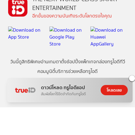
ENTERTAINMENT
อีกขั้นของความบันเทิงระดับโลกตรงใจคุณ
วันนี้
ดู
สิทธิพิเศษ
อ่าน
เกม
ตาตั้ง
ช้อปปิ้ง
แพ็กเกจ
กล่องทรูไอดีทีวี
คอมมูนิตี้
บริการช่วยเหลือทรูไอดี
ดาวน์โหลด ทรูไอดีแอป
โหลดเลย
เกี่ยวกับทรูไอดี
ข้อกำหนดและเงื่อนไข
นโยบายความเป็นส่วนตัว
สัมผัสโลกไร้ขีดจำกัดกับทรูไอดี
บริการช่วยเหลือ
ติดต่อเรา
Follow us