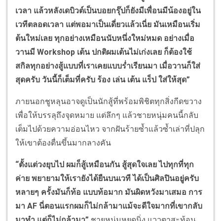
เวลา แล้วหลังเดบิวต์เป็นบอยกรุ๊ปก็ยังมีเพื่อนมีน้องอยู่ใน
เวทีตลอดเวลา แต่พอมาเป็นเดี่ยวแล้วเนี่ย มันเหมือนเริ่ม
ต้นใหม่เลย ทุกอย่างเหมือนนับหนึ่งใหม่หมด อย่างเมื่อ
วานมี Workshop เต้น ปกติผมเต้นไม่เก่งเลย ก็ต้องใช้
สกิลทุกอย่างสู้แบบที่เราเคยแบบร่ำเรียนมา เมื่อวานก็ใส่
สุดครับ วันนี้ก็เต็มที่ครับ ร้อง เล่น เต้น แร็ป ใส่ให้สุด”
ภายนอกชูหลุนอาจดูเป็นนักสู้ที่พร้อมพิชิตทุกสิ่งกีดขวาง
เพื่อให้บรรลุถึงจุดหมาย แต่ลึกๆ แล้วชายหนุ่มคนนี้กลับ
เต็มไปด้วยความอ่อนไหว จากฝันร้ายซ้ำแล้วซ้ำเล่าที่ปลุก
ให้เขาต้องตื่นขึ้นมากลางคัน
“ตั้งแต่วงยุบไป ผมก็สู้เหมือนกัน สู้สุดใจเลย ไปทุกที่ทุก
ค่าย พยายามให้เรายังได้ยืนบนเวที ได้เป็นศิลปินอยู่ครับ
หลายๆ ครั้งมันก็ท้อ แบบท้อมาก มันผิดหวังมาเสมอ การ
มา AF นี่ตอนแรกผมก็ไม่กล้ามาแม้จะดีใจมากที่เขากลับ
มาทำ แต่ก็ไม่กล้ามา”
ชายหนุ่มหยุดนิ่ง แววตาสะท้อน