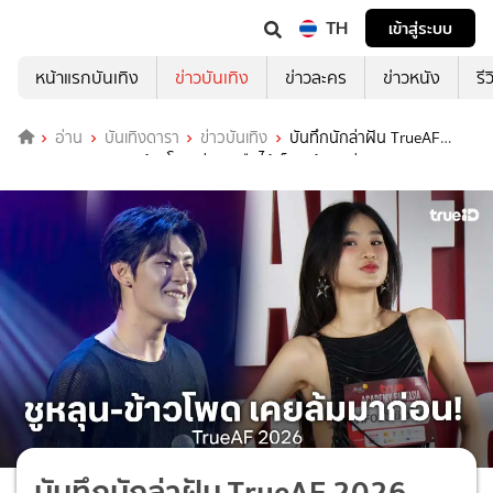
TH
เข้าสู่ระบบ
หน้าแรกบันเทิง
ข่าวบันเทิง
ข่าวละคร
ข่าวหนัง
รี
อ่าน
บันเทิงดารา
ข่าวบันเทิง
บันทึกนักล่าฝัน TrueAF
2026 EP.4 : ชูหลุน-ข้าวโพด ก่อนจะยืนได้ ก็เคยล้มมาก่อน
บันทึกนักล่าฝัน TrueAF 2026