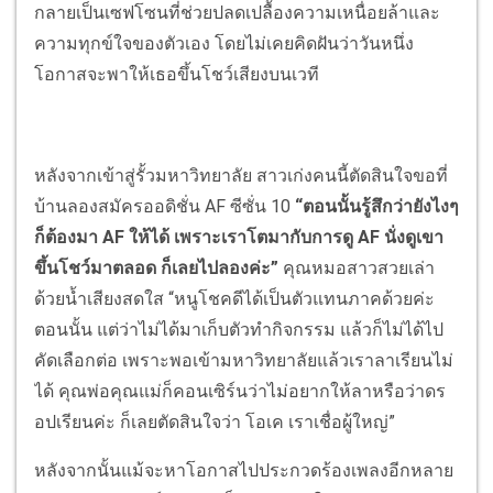
กลายเป็นเซฟโซนที่ช่วยปลดเปลื้องความเหนื่อยล้าและ
ความทุกข์ใจของตัวเอง โดยไม่เคยคิดฝันว่าวันหนึ่ง
โอกาสจะพาให้เธอขึ้นโชว์เสียงบนเวที
หลังจากเข้าสู่รั้วมหาวิทยาลัย สาวเก่งคนนี้ตัดสินใจขอที่
บ้านลองสมัครออดิชั่น AF ซีซั่น 10
“ตอนนั้นรู้สึกว่ายังไงๆ
ก็ต้องมา AF ให้ได้ เพราะเราโตมากับการดู AF นั่งดูเขา
ขึ้นโชว์มาตลอด ก็เลยไปลองค่ะ”
คุณหมอสาวสวยเล่า
ด้วยน้ำเสียงสดใส “หนูโชคดีได้เป็นตัวแทนภาคด้วยค่ะ
ตอนนั้น แต่ว่าไม่ได้มาเก็บตัวทำกิจกรรม แล้วก็ไม่ได้ไป
คัดเลือกต่อ เพราะพอเข้ามหาวิทยาลัยแล้วเราลาเรียนไม่
ได้ คุณพ่อคุณแม่ก็คอนเซิร์นว่าไม่อยากให้ลาหรือว่าดร
อปเรียนค่ะ ก็เลยตัดสินใจว่า โอเค เราเชื่อผู้ใหญ่”
หลังจากนั้นแม้จะหาโอกาสไปประกวดร้องเพลงอีกหลาย