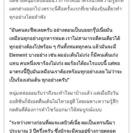
แต่ชายหนุ่มกลับยืนยันว่าการกลับมาครั้งนี้ให้ความรู้สึกที่
แตกต่างออกไป เพราะนี่คือครั้งแรกที่เขาต้องบินเดี่ยวทำ
ทุกอย่างโดยลำพัง
“มันคนละฟีลเลยครับ อย่างตอนเป็นบอยกรุ๊ปเนี่ยมัน
เหมือนทุกอย่างถูกหารหมด เราไม่สามารถดีคนเดียวได้
ทุกอย่างต้องไปพร้อม ๆ กันทั้งหมดทุกคน แล้วมันจะมี
Element บางอย่าง เช่น ผมอ่ะเต้นไม่เก่ง ก็มีคนเต้นเก่ง
แทน คนหนึ่งเขาร้องไม่เก่ง ผมร้องได้อะไรแบบนี้ แต่พอ
มาตรงนี้ปุ๊บมันเหมือนเราต้องพร้อมทุกอย่างเลย ไม่ว่าจะ
เป็นร้องเล่นเต้น ทุกอย่างครับ”
หนุ่มหล่อยอมรับว่าถึงจะทำใจมาบ้างแล้ว แต่เมื่อถึงวัน
ออดิชั่นก็ยังอดตื่นเต้นไม่ไหวอยู่ดี โดยเฉพาะความรู้สึก
กดดันที่ต้องการทำโชว์ออกมาให้สมบูรณ์แบบ
“ระหว่างทางก่อนที่ผมจะเดบิวต์เนี่ย ผมเป็นเทรนนีมา
ประมาณ 3 ปีครึ่งครับ ซึ่งมักจะมีคนอยู่ข้างกายตลอด