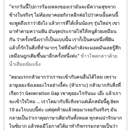
“จากวันนี้ไปการร้องเพลงของเรามันจะมีความสุขจาก
ข้างในจริงๆ ไม่ต้องมาคอยกังวลอีกต่อไปว่าคนนั้นคนนี้
จะพูดถึงเราว่ายังไง แล้วการที่ได้เห็นน้องๆ รุ่นใหม่ๆ เขา
มาทำตามความฝัน มันจุดประกายไฟให้หนูด้วยเหมือน
กัน ว่าครั้งหนึ่งเราก็เป็นแบบนั้น เราก็เป็นคนหนึ่งที่ฝัน
แล้วก็รักในสิ่งที่ทำมากๆ ไฟที่มันกำลังจะมอดมันเลยรู้สึก
เหมือนถูกเติมขึ้นมาอีกครั้งหนึ่งค่ะ”
ข้าวโพดกล่าวด้วย
น้ำเสียงเข้มแข็ง
“ตอนแรกกลัวมากว่าเราจะเข้ากับคนอื่นได้ไหม เพราะ
อายุเยอะจังเลยอะไรอย่างงี้ค่ะ (หัวเราะ) กลัวมากกับสิ่งที่
เรียกว่า Generation Gap เขาคุยอะไรกันนะ เอ๊ะ แล้วเรา
จะเข้าใจไหม … เราโตมากับจ๊ะทิงจาแต่เด็กสมัยนี้ดู Ben
10 อะไรแบบนี้ค่ะ แต่สุดท้ายแล้วพอมาเจอกันจริงๆ มัน
กลายเป็นว่าเราคุยภาษาเดียวกันทั้งหมด ทุกคนน่ารักมาก
ไนซ์มาก แล้วพอมีโอกาสได้มาทำกิจกรรมกลายเป็นว่า