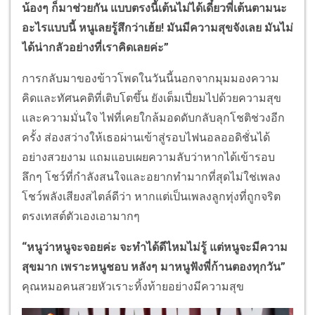
น้องๆ ก็มาช่วยกัน แบบตรงนี้เต้นไม่ได้เดี๋ยวพี่เต้นตามนะ
อะไรแบบนี้ หนูเลยรู้สึกว่าเฮ้ย! มันมีความสุขจังเลย มันไม่
ได้น่ากลัวอย่างที่เราคิดเลยค่ะ”
การกลับมาของข้าวโพดในวันนี้นอกจากมุมมองความ
คิดและทัศนคติที่เติบโตขึ้น ยังเต็มเปี่ยมไปด้วยความสุข
และความมั่นใจ ไฟที่เคยใกล้มอดดับกลับลุกโชติช่วงอีก
ครั้ง ส่องสว่างให้เธอผ่านเข้าสู่รอบไฟนอลออดิชั่นได้
อย่างสวยงาม แถมแอบเผยความลับว่าหากได้เข้ารอบ
ลึกๆ โชว์ที่กำลังสนใจและอยากทำมากที่สุดไม่ใช่เพลง
โชว์พลังเสียงสไตล์ดีว่า หากแต่เป็นเพลงลูกทุ่งที่ถูกจริต
ตรงเทสต์ตัวเองเอามากๆ
“หนูว่าหนูจะจอยค่ะ จะทำได้ดีไหมไม่รู้ แต่หนูจะมีความ
สุขมาก เพราะหนูชอบ หลังๆ มาหนูฟังพี่ก้านตองทุกวัน”
คุณหมอคนสวยหัวเราะทิ้งท้ายอย่างมีความสุข