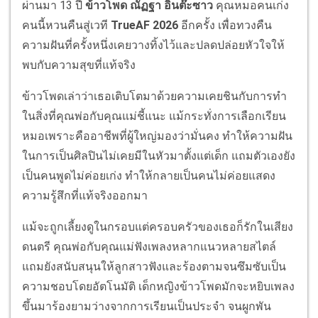
ผ่านมา 13 ปี
ข้าวโพด
ณัฏฐา อินต๊ะซาว
คุณหมอคนเก่ง
คนนี้หวนคืนสู่เวที
TrueAF 2026
อีกครั้ง เพื่อทวงคืน
ความฝันที่ครั้งหนึ่งเคยวางทิ้งไว้และปลดปล่อยหัวใจให้
พบกับความสุขที่แท้จริง
ข้าวโพดเล่าว่าเธอเติบโตมาด้วยความเคยชินกับการทำ
ในสิ่งที่คุณพ่อกับคุณแม่ชี้แนะ แม้กระทั่งการเลือกเรียน
หมอเพราะคืออาชีพที่ผู้ใหญ่มองว่ามั่นคง ทำให้ความฝัน
ในการเป็นศิลปินไม่เคยมีในหัวมาตั้งแต่เด็ก แถมตัวเองยัง
เป็นคนพูดไม่ค่อยเก่ง ทำให้กลายเป็นคนไม่ค่อยแสดง
ความรู้สึกที่แท้จริงออกมา
แม้จะถูกเลี้ยงดูในกรอบแต่ครอบครัวของเธอก็รักในเสียง
ดนตรี คุณพ่อกับคุณแม่ฟังเพลงหลากแนวหลายสไตล์
แถมยังสนับสนุนให้ลูกสาวฟังและร้องตามจนซึมซับเป็น
ความชอบโดยอัตโนมัติ เด็กหญิงข้าวโพดมักจะหยิบเพลง
ขึ้นมาร้องยามว่างจากการเรียนเป็นประจำ จนผูกพัน