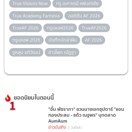
True Visions Now
ทรู อะคาเดมี แฟนเทเชีย
True Academy Fantasia
ออดิชั่น AF 2026
TrueAF 2026
ทรูเอเอฟ2026
TrueAF2026
ทรูเอเอฟ 2026
บันทึกนักล่าฝัน
AF 2026
ชูหลุน อภิวัฒน์
ข้าวโพด ณัฏฐา
ยอดนิยมในตอนนี้
1
"อั้ม พัชราภา" ชวนนางเอกซุปตาร์ "แอน
ทองประสม - แต้ว ณฐพร" บุกตลาด
AumAum
ข่าวบันเทิง
2 วันที่แล้ว