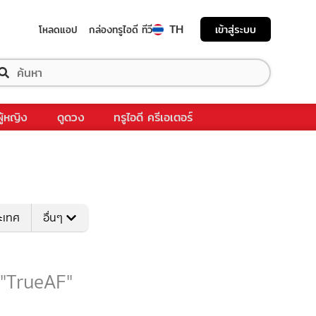
TH
เข้าสู่ระบบ
โหลดแอป
กล่องทรูไอดี ทีวี
ผู้หญิง
ดูดวง
ทรูไอดี ครีเอเตอร์
ระเทศ
อื่นๆ
บ "TrueAF"