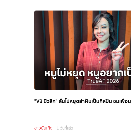
"V3 มิวสิค" ลั่นไม่หยุดล่าฝันเป็นศิลปิน ชมเพื่
ข่าวบันเทิง
1 วันที่แล้ว