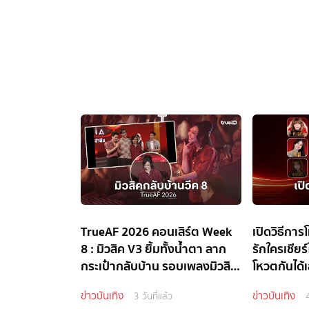
TrueAF 2026 คอนเสิร์ต Week
เปิดวิธีกา
8 : มิวสิค V3 ยิ้มทั้งน้ำตา ลาก
รักใครเชียร
กระเป๋ากลับบ้าน รอบเพลงมิวสิคั
โหวตกันได้
ล
ข่าวบันเทิง
ข่าวบันเทิง
3 วันที่แล้ว
4