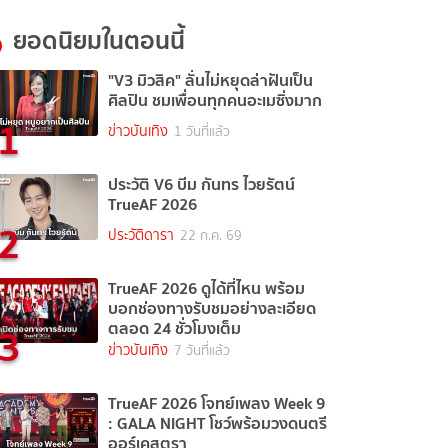
ยอดนิยมในตอนนี้
"V3 มิวสิค" ลั่นไม่หยุดล่าฝันเป็น
ศิลปิน ชมเพื่อนทุกคนอะเมซิ่งมาก
1
ข่าวบันเทิง
1 วันที่แล้ว
ประวัติ V6 บีม กันทร ไวยรัตน์
TrueAF 2026
2
ประวัติดารา
22 ก.ค. 69
TrueAF 2026 ดูได้ที่ไหน พร้อม
บอกช่องทางรับชมอย่างละเอียด
3
ตลอด 24 ชั่วโมงเต็ม
ข่าวบันเทิง
7 วันที่แล้ว
TrueAF 2026 โจทย์เพลง Week 9
: GALA NIGHT โชว์พร้อมวงดนตรี
ออร์เคสตรา