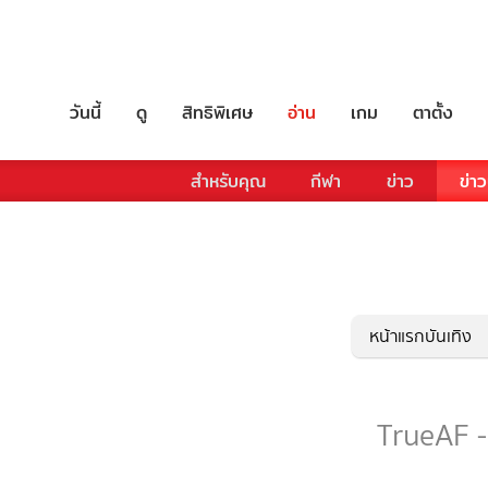
วันนี้
ดู
สิทธิพิเศษ
อ่าน
เกม
ตาตั้ง
สำหรับคุณ
กีฬา
ข่าว
ข่าว
หน้าแรกบันเทิง
TrueAF - 