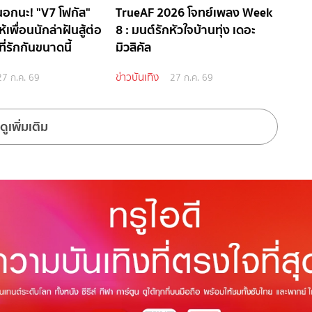
อกนะ! "V7 โฟกัส"
TrueAF 2026 โจทย์เพลง Week
้เพื่อนนักล่าฝันสู้ต่อ
8 : มนต์รักหัวใจบ้านทุ่ง เดอะ
ี่รักกันขนาดนี้
มิวสิคัล
ข่าวบันเทิง
27 ก.ค. 69
27 ก.ค. 69
ดูเพิ่มเติม