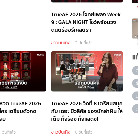
TrueAF 2026 โจทย์เพลง Week
9 : GALA NIGHT โชว์พร้อมวง
ดนตรีออร์เคสตรา
ข่าวบันเทิง
3 วันที่แล้ว
แ
ข
ป
รโหวต TrueAF 2026
TrueAF 2026 วีคที่ 8 เตรียมสนุก
ด
์ใคร เตรียมตัวกด
กับ เดอะ มิวสิคัล ของนักล่าฝัน ใส่
เลย
เต็ม ทั้งร้อง ทั้งแสดง!
ข่าวบันเทิง
 วันที่แล้ว
6 วันที่แล้ว