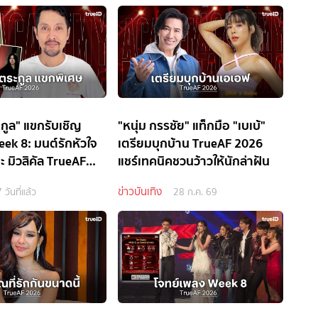
กูล" แขกรับเชิญ
"หนุ่ม กรรชัย" แท็กมือ "เบเบ้"
eek 8: มนต์รักหัวใจ
เตรียมบุกบ้าน TrueAF 2026
อะ มิวสิคัล TrueAF
แชร์เทคนิคชวนว้าวให้นักล่าฝัน
ข่าวบันเทิง
 วันที่แล้ว
28 ก.ค. 69