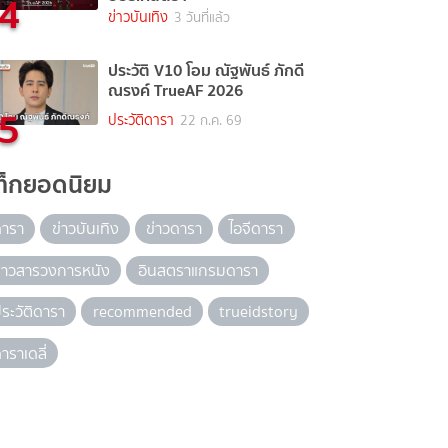
4
ข่าวบันเทิง
3 วันที่แล้ว
ประวัติ V10 โอม ณัฐพันธ์ ภักดี
ณรงค์ TrueAF 2026
5
ประวัติดารา
22 ก.ค. 69
ท็กยอดนิยม
ดารา
ข่าวบันเทิง
ข่าวดารา
ไอจีดารา
่าวสารวงการหนัง
อินสตราแกรมดารา
ระวัติดารา
recommended
trueidstory
าราเดลี่