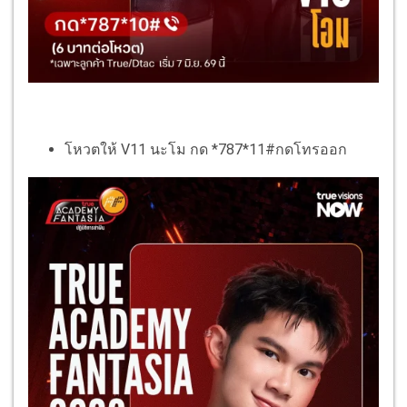
โหวตให้ V11 นะโม กด *787*11#กดโทรออก