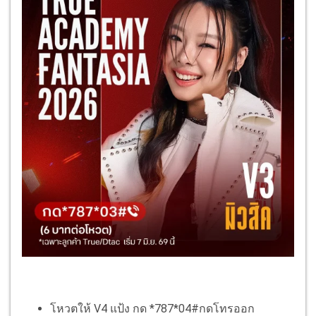
โหวตให้ V4 แป้ง กด *787*04#กดโทรออก