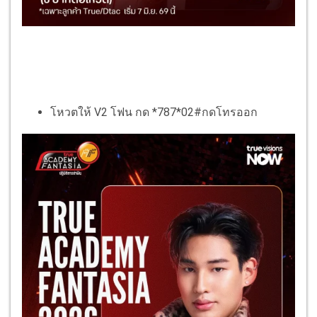
โหวตให้ V2 โฟน กด *787*02#กดโทรออก