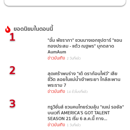
ยอดนิยมในตอนนี้
1
"อั้ม พัชราภา" ชวนนางเอกซุปตาร์ "แอน
ทองประสม - แต้ว ณฐพร" บุกตลาด
AumAum
ข่าวบันเทิง
2 วันที่แล้ว
2
สุดเศร้าพบร่าง "เต้ ดราก้อนไฟว์" เสีย
ชีวิต ลอยในแม่น้ำเจ้าพระยา ใกล้สะพาน
พระราม 7
ข่าวบันเทิง
14 ชั่วโมงที่แล้ว
3
ทรูวิชั่นส์ ชวนคนไทยร่วมลุ้น "เนเน่ รอยัล"
บนเวที AMERICA’S GOT TALENT
SEASON 21 เริ่ม 6 ส.ค.นี้ ทาง
TrueVisions NOW
ข่าวบันเทิง
1 วันที่แล้ว