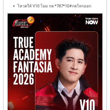
โหวตให้ V10 โอม กด *787*10#กดโทรออก