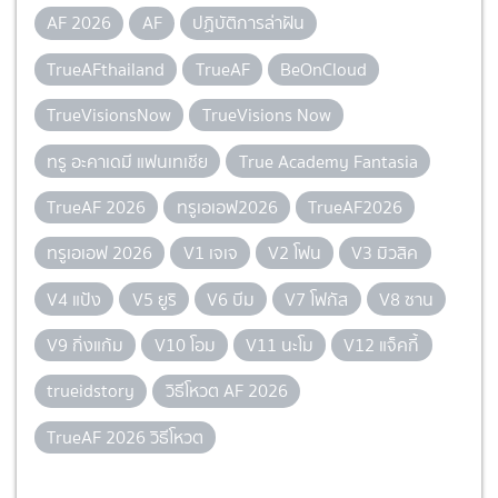
AF 2026
AF
ปฏิบัติการล่าฝัน
TrueAFthailand
TrueAF
BeOnCloud
TrueVisionsNow
TrueVisions Now
ทรู อะคาเดมี แฟนเทเชีย
True Academy Fantasia
TrueAF 2026
ทรูเอเอฟ2026
TrueAF2026
ทรูเอเอฟ 2026
V1 เจเจ
V2 โฟน
V3 มิวสิค
V4 แป้ง
V5 ยูริ
V6 บีม
V7 โฟกัส
V8 ซาน
V9 กิ่งแก้ม
V10 โอม
V11 นะโม
V12 แจ็คกี้
trueidstory
วิธีโหวต AF 2026
TrueAF 2026 วิธีโหวต