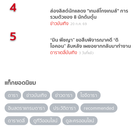
4
ส่องลิสต์นักแสดง "เกมส์โกงเกมส์" การ
รวมตัวของ 8 นักต้มตุ๋น
ข่าวบันเทิง
20 ก.ค. 69
5
“มิน พีชญา” ขอสืบพิจารณาคดี “ดิ
ไอคอน” ลับหลัง เผยอยากกลับมาทำงาน
ดาราเดลี่บันเทิง
3 วันที่แล้ว
แท็กยอดนิยม
ดารา
ข่าวบันเทิง
ข่าวดารา
ไอจีดารา
อินสตราแกรมดารา
ประวัติดารา
recommended
ดาราเดลี่
ดูทีวีออนไลน์
ดูละครออนไลน์