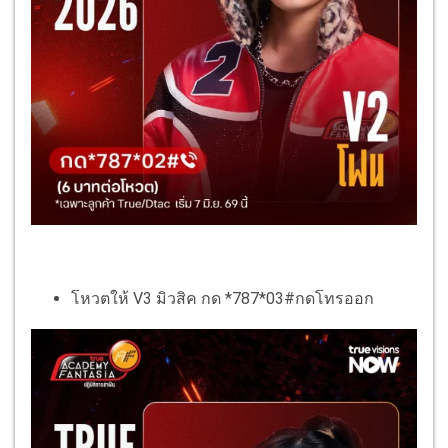
โหวตให้ V3 มิวสิค กด *787*03#กดโทรออก