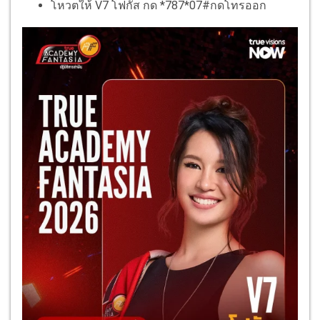
โหวตให้ V7 โฟกัส กด *787*07#กดโทรออก