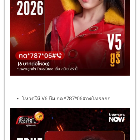
โหวตให้ V6 บีม กด *787*06#กดโทรออก