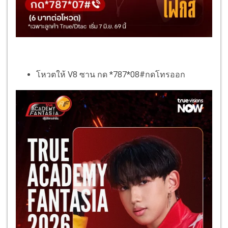
โหวตให้ V8 ซาน กด *787*08#กดโทรออก