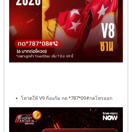
โหวตให้ V9 กิ่งแก้ม กด *787*09#กดโทรออก