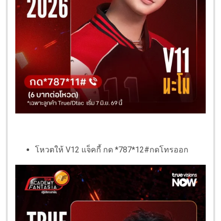
โหวตให้ V12 แจ็คกี้ กด *787*12#กดโทรออก