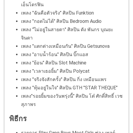
เอ็นโดรฟิน
เพลง "ฉันคือตัวจริง" ศิลปิน Funktion
เพลง "กอดไม่ได้" ศิลปิน Bedroom Audio
เพลง "ไม่อยู่ในสายตา" ศิลปิน ดัง พันกร บุณยะ
จินดา
เพลง "แตกต่างเหมือนกัน" ศิลปิน Getsunova
เพลง "อาบน้ำร้อน" ศิลปิน บิ๊กแอส
เพลง "ย้อน" ศิลปิน Slot Machine
เพลง "เวลาเธอยิ้ม" ศิลปิน Polycat
เพลง "จริงจังสักครั้ง" ศิลปิน กิ่ง เหมือนแพร
เพลง "ทุ้มอยู่ในใจ" ศิลปิน GTH "STAR THEQUE"
เพลง"รอยยิ้มของวันพรุ่งนี้" ศิลปิน โต๋ ศักดิ์สิทธิ์ เวช
สุภาพร
พิธีกร
รายการ Play Gang Boys Meet Girls ช่อง เพลย์