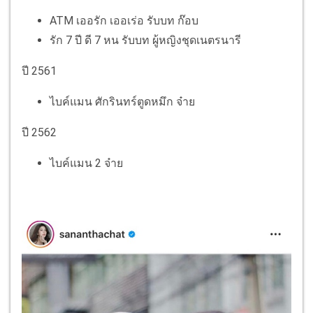
ATM เออรัก เออเร่อ รับบท ก๊อบ
รัก 7 ปี ดี 7 หน รับบท ผู้หญิงชุดเนตรนารี
ปี 2561
ไบค์แมน ศักรินทร์ตูดหมึก จ๋าย
ปี 2562
ไบค์แมน 2 จ๋าย