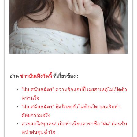
อ่าน
ข่าวบันเทิงวันนี้
ที่เกี่ยวข้อง :
"ฝน ศนันธฉัตร" ความรักแฮปปี้ เผยสาเหตุไม่เปิดตัว
หวานใจ
"ฝน ศนันธฉัตร" ฟุ้งรักลงตัวไม่คิดเปิด ยอมรับทำ
ศัลยกรรมจริง
สวยสดใสทุกคน! เปิดทำเนียบดาราชื่อ "ฝน" ต้อนรับ
หน้าฝนชุ่มฉ่ำใจ