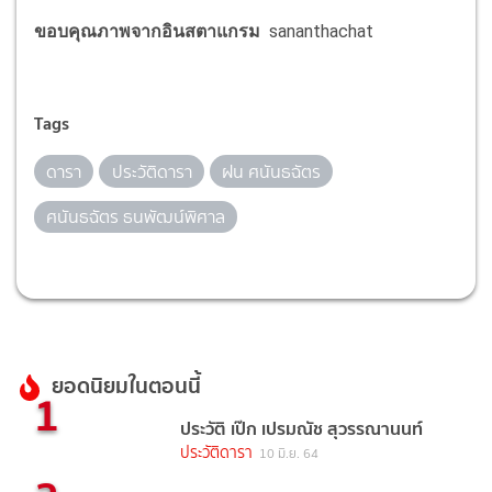
ขอบคุณภาพจากอินสตาแกรม
sananthachat
Tags
ดารา
ประวัติดารา
ฝน ศนันธฉัตร
ศนันธฉัตร ธนพัฒน์พิศาล
ยอดนิยมในตอนนี้
1
ประวัติ เป๊ก เปรมณัช สุวรรณานนท์
ประวัติดารา
10 มิ.ย. 64