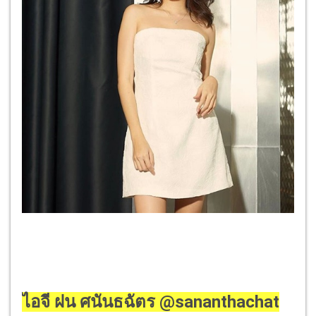
ไอจี ฝน ศนันธฉัตร @sananthachat