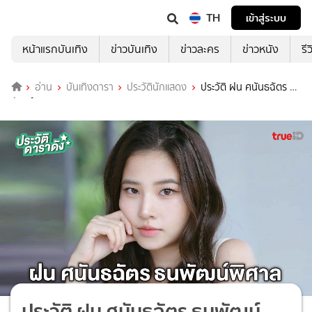
TH
เข้าสู่ระบบ
หน้าแรกบันเทิง
ข่าวบันเทิง
ข่าวละคร
ข่าวหนัง
รี
อ่าน
บันเทิงดารา
ประวัตินักแสดง
ประวัติ ฝน ศนันธฉัตร ธน
พัฒน์พิศาล
ประวัติ ฝน ศนันธฉัตร ธนพัฒน์