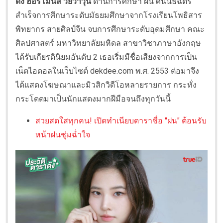
ดัง ฮอร์โมนส์ วัยว้าวุ่น
ด้านการศึกษา ฝน ศนันธฉัตร
สำเร็จการศึกษาระดับมัธยมศึกษาจากโรงเรียนโพธิสาร
พิทยากร สายศิลป์จีน จบการศึกษาระดับอุดมศึกษา คณะ
ศิลปศาสตร์ มหาวิทยาลัยมหิดล สาขาวิชาภาษาอังกฤษ
ได้รับเกียรตินิยมอันดับ 2 เธอเริ่มมีชื่อเสียงจากการเป็น
เน็ตไอดอลในเว็บไซต์ dekdee.com พ.ศ. 2553 ต่อมาจึง
ได้แสดงโฆษณาและมิวสิกวิดีโอหลายรายการ กระทั่ง
กระโดดมาเป็นนักแสดงมากฝีมือจนถึงทุกวันนี้
สวยสดใสทุกคน! เปิดทำเนียบดาราชื่อ "ฝน" ต้อนรับ
หน้าฝนชุ่มฉ่ำใจ