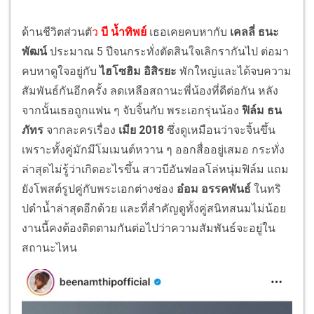
ด้านชีวิตส่วนตั
ว
บี น้ำทิพย์
เธอเคยคบหากับ
เคลลี่ ธนะ
พัฒน์
ประมาณ 5 ปีจนกระทั่งตัดสินใจเลิกรากันไป ต่อมา
คบหาดูใจอยู่กับ
ไฮโซฮิม อิสิรยะ
พักใหญ่และได้จบความ
สัมพันธ์กันอีกครั้ง ลดเหลือสถานะพี่น้องที่ดีต่อกัน หลัง
จากนั้นเธอถูกแฟน ๆ จับจิ้นกับ พระเอกรุ่นน้อง
ฟิล์ม ธน
ภัทร
จากละครเรื่อง
เมีย 2018
ซึ่งดูเหมือนว่าจะจิ้นขึ้น
เพราะทั้งคู่มักมีโมเมนต์หวาน ๆ ออกสื่ออยู่เสมอ กระทั่ง
ล่าสุดไม่รู้ว่าเกิดอะไรขึ้น สาวบีอันฟอลโล่หนุ่มฟิล์ม แถม
ยังโพสต์รูปคู่กับพระเอกต่างช่อง
อ๋อม อรรคพันธ์
ในทริ
ปดำน้ำล่าสุดอีกด้วย และที่สำคัญดูทั้งคู่สนิทสนมไม่น้อย
งานนี้คงต้องติดตามกันต่อไปว่าความสัมพันธ์จะอยู่ใน
สถานะไหน