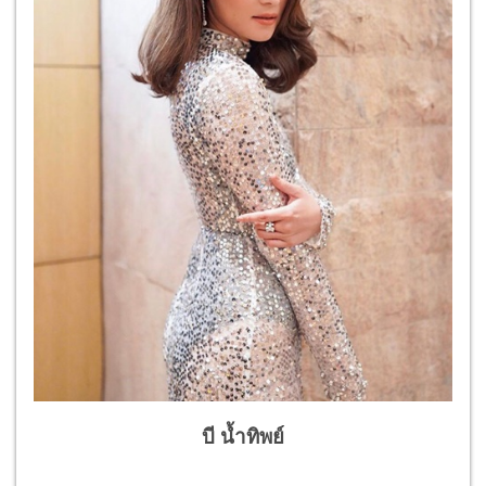
บี น้ำทิพย์