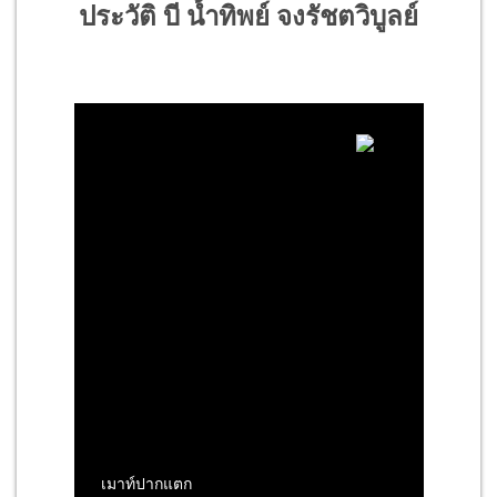
ประวัติ บี น้ำทิพย์ จงรัชตวิบูลย์