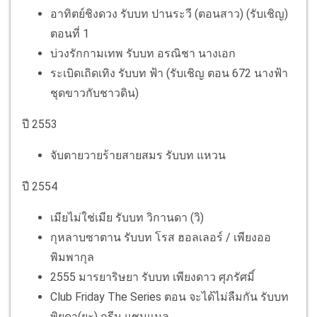
อาทิตย์ชิงดวง รับบท ปานระวี (ตอนสาว) (รับเชิญ)
ตอนที่ 1
บ่วงรักกามเทพ รับบท อรณิชา นางเอก
ระเบิดเถิดเทิง รับบท ฟ้า (รับเชิญ ตอน 672 นางฟ้า
ชุดขาวกับชาวดิน)
ปี 2553
จับตายวายร้ายสายสมร รับบท แหวน
ปี 2554
เมียไม่ใช่เมีย รับบท วิกานดา (วิ)
กุหลาบซาตาน รับบท โรส ฮอลเลอร์ / เพียงออ
พิมพากุล
2555 มารยาริษยา รับบท เพียงดาว ศุภรัศมิ์
Club Friday The Series ตอน จะได้ไม่ลืมกัน รับบท
พิยดา(ยะ) กรีน แชนแนล