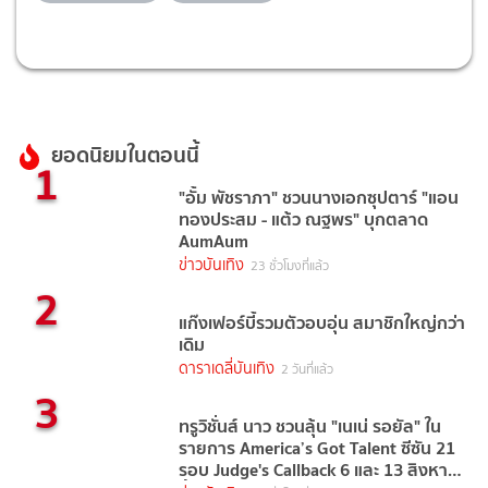
ยอดนิยมในตอนนี้
1
"อั้ม พัชราภา" ชวนนางเอกซุปตาร์ "แอน
ทองประสม - แต้ว ณฐพร" บุกตลาด
AumAum
ข่าวบันเทิง
23 ชั่วโมงที่แล้ว
2
แก๊งเฟอร์บี้รวมตัวอบอุ่น สมาชิกใหญ่กว่า
เดิม
ดาราเดลี่บันเทิง
2 วันที่แล้ว
3
ทรูวิชั่นส์ นาว ชวนลุ้น "เนเน่ รอยัล" ใน
รายการ America’s Got Talent ซีซัน 21
รอบ Judge's Callback 6 และ 13 สิงหาคม