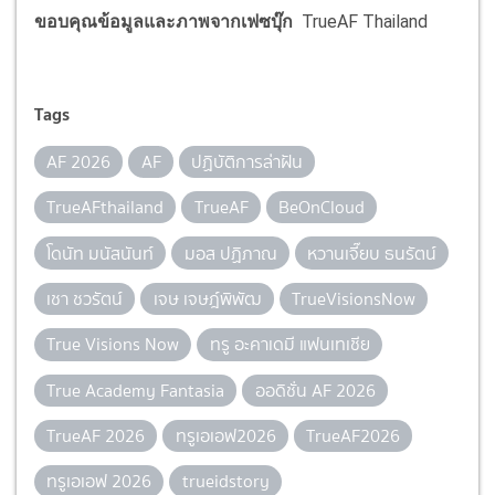
ขอบคุณข้อมูลและภาพจากเฟซบุ๊ก
TrueAF Thailand
Tags
AF 2026
AF
ปฏิบัติการล่าฝัน
TrueAFthailand
TrueAF
BeOnCloud
โดนัท มนัสนันท์
มอส ปฏิภาณ
หวานเจี๊ยบ ธนรัตน์
เชา ชวรัตน์
เจษ เจษฎ์พิพัฒ
TrueVisionsNow
True Visions Now
ทรู อะคาเดมี แฟนเทเชีย
True Academy Fantasia
ออดิชั่น AF 2026
TrueAF 2026
ทรูเอเอฟ2026
TrueAF2026
ทรูเอเอฟ 2026
trueidstory