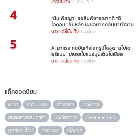
นี้
ข่าวบันเทิง
21 ชั่วโมงที่แล้ว
4
“มิน พีชญา” ขอสืบพิจารณาคดี “ดิ
ไอคอน” ลับหลัง เผยอยากกลับมาทำงาน
ดาราเดลี่บันเทิง
1 วันที่แล้ว
5
AI มาแรง คนบันเทิงเสกรูปใส่ชุด “สไปเด
อร์แมน” ปล่อยใยแมงมุมเต็มโชเชียล
ดาราเดลี่บันเทิง
1 วันที่แล้ว
แท็กยอดนิยม
ดารา
ข่าวบันเทิง
ข่าวดารา
ไอจีดารา
อินสตราแกรมดารา
ประวัติดารา
recommended
ดูทีวีออนไลน์
ดาราเดลี่
เรื่องย่อ