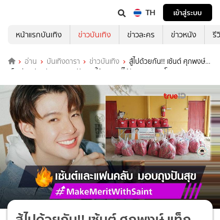
TH
เข้าสู่ระบบ
หน้าแรกบันเทิง
ข่าวบันเทิง
ข่าวละคร
ข่าวหนัง
รี
อ่าน
บันเทิงดารา
ข่าวบันเทิง
สู้ไปด้วยกัน!! เซ้นต์ ศุภพงษ์
แท็กทีมแฟนคลับ มอบถุงปันสุข ให้ชุมชมที่ได้รับผลกระทบโควิด19
สู้ไปด้วยกัน!! เซ้นต์ ศุภพงษ์ แท็ก