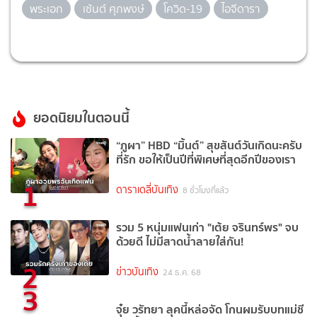
พระเอก
เซ้นต์ ศุภพงษ์
โควิด-19
ไอจีดารา
ยอดนิยมในตอนนี้
“ภูผา” HBD “มิ้นต์” สุขสันต์วันเกิดนะครับ
ที่รัก ขอให้เป็นปีที่พิเศษที่สุดอีกปีของเรา
1
ดาราเดลี่บันเทิง
8 ชั่วโมงที่แล้ว
รวม 5 หนุ่มแฟนเก่า "เต้ย จรินทร์พร" จบ
ด้วยดี ไม่มีสาดน้ำลายใส่กัน!
2
ข่าวบันเทิง
24 ธ.ค. 68
3
จุ๋ย วรัทยา ลุคนี้หล่อจัด โกนผมรับบทแม่ชี