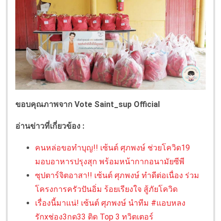
ขอบคุณภาพจาก Vote Saint_sup Official
อ่านข่าวที่เกี่ยวข้อง :
คนหล่อขอทำบุญ!! เซ้นต์ ศุภพงษ์ ช่วยโควิด19
มอบอาหารปรุงสุก พร้อมหน้ากากอนามัยซีพี
ซุปตาร์จิตอาสา!! เซ้นต์ ศุภพงษ์ ทำดีต่อเนื่อง ร่วม
โครงการครัวปันอิ่ม ร้อยเรียงใจ สู้ภัยโควิด
เรื่องนี้มาแน่! เซ้นต์ ศุภพงษ์ นำทีม #แอบหลง
รักxช่อง3กด33 ติด Top 3 ทวิตเตอร์