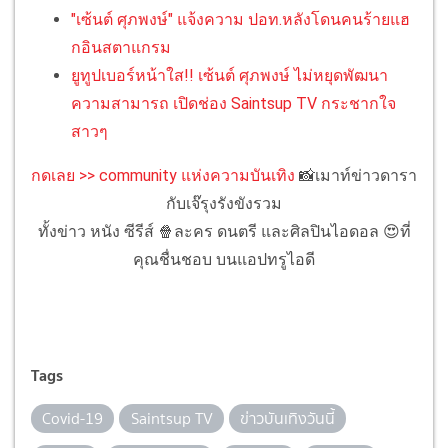
"เซ้นต์ ศุภพงษ์" แจ้งความ ปอท.หลังโดนคนร้ายแฮ
กอินสตาแกรม
ยูทูปเบอร์หน้าใส!! เซ้นต์ ศุภพงษ์ ไม่หยุดพัฒนา
ความสามารถ เปิดช่อง Saintsup TV กระชากใจ
สาวๆ
กดเลย >> community แห่งความบันเทิง
📸เมาท์ข่าวดารา
กับเจ๊รุงรังขังรวม
ทั้งข่าว หนัง ซีรีส์ 🍿ละคร ดนตรี และศิลปินไอดอล 😍ที่
คุณชื่นชอบ บนแอปทรูไอดี
Tags
Covid-19
Saintsup TV
ข่าวบันเทิงวันนี้