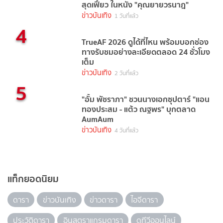
สุดเฟี้ยว ในหนัง "คุณยายวรนาฎ"
ข่าวบันเทิง
1 วันที่แล้ว
4
TrueAF 2026 ดูได้ที่ไหน พร้อมบอกช่อง
ทางรับชมอย่างละเอียดตลอด 24 ชั่วโมง
เต็ม
ข่าวบันเทิง
2 วันที่แล้ว
5
"อั้ม พัชราภา" ชวนนางเอกซุปตาร์ "แอน
ทองประสม - แต้ว ณฐพร" บุกตลาด
AumAum
ข่าวบันเทิง
4 วันที่แล้ว
แท็กยอดนิยม
ดารา
ข่าวบันเทิง
ข่าวดารา
ไอจีดารา
ประวัติดารา
อินสตราแกรมดารา
ดูทีวีออนไลน์