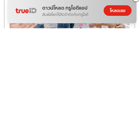
ดาวน์โหลด ทรูไอดีแอป
โหลดเลย
สัมผัสโลกไร้ขีดจำกัดกับทรูไอดี