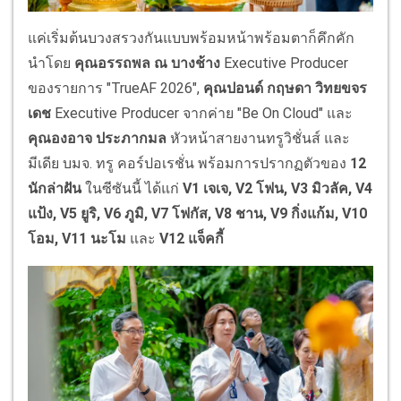
แค่เริ่มต้นบวงสรวงกันแบบพร้อมหน้าพร้อมตาก็คึกคัก
นำโดย
คุณอรรถพล ณ บางช้าง
Executive Producer
ของรายการ "TrueAF 2026",
คุณปอนด์ กฤษดา วิทยขจร
เดช
Executive Producer จากค่าย "Be On Cloud" และ
คุณองอาจ ประภากมล
หัวหน้าสายงานทรูวิชั่นส์ และ
มีเดีย บมจ. ทรู คอร์ปอเรชั่น พร้อมการปรากฏตัวของ
12
นักล่าฝัน
ในซีซันนี้ ได้แก่
V1 เจเจ, V2 โฟน, V3 มิวลัค, V4
แป้ง, V5 ยูริ, V6 ภูมิ, V7 โฟกัส, V8 ชาน, V9 กิ่งแก้ม, V10
โอม, V11 นะโม
และ
V12 แจ็คกี้