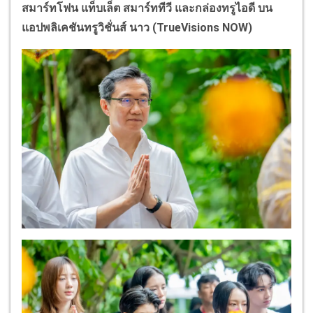
สมาร์ทโฟน แท็บเล็ต สมาร์ททีวี และกล่องทรูไอดี บน
แอปพลิเคชันทรูวิชั่นส์ นาว (TrueVisions NOW)