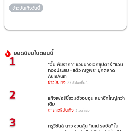
ข่าวบันเทิงวันนี้
ยอดนิยมในตอนนี้
1
"อั้ม พัชราภา" ชวนนางเอกซุปตาร์ "แอน
ทองประสม - แต้ว ณฐพร" บุกตลาด
AumAum
ข่าวบันเทิง
23 ชั่วโมงที่แล้ว
2
แก๊งเฟอร์บี้รวมตัวอบอุ่น สมาชิกใหญ่กว่า
เดิม
ดาราเดลี่บันเทิง
2 วันที่แล้ว
3
ทรูวิชั่นส์ นาว ชวนลุ้น "เนเน่ รอยัล" ใน