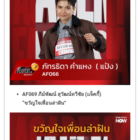
AF069 ภีม์พัฒน์ สุวัฒน์ทวีชัย (แจ็คกี้)
“ขวัญใจเพื่อนล่าฝัน”