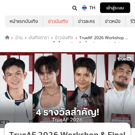
TH
เข้าสู่ระบบ
หน้าแรกบันเทิง
ข่าวบันเทิง
ข่าวละคร
ข่าวหนัง
รี
อ่าน
บันเทิงดารา
ข่าวบันเทิง
TrueAF 2026 Workshop &
Final Audition สนุกมาก "นะโม-ไคริว-แป้ง-แจ็คกี้" คว้า 4 รางวัลสำคัญ
ลุ้นประกาศผล 11 พ.ค.ใครคือนักล่าฝันตัวจริง!
TrueAF 2026 Workshop & Final