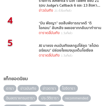
รายการ America’s Got Talent ซีซัน 21
รอบ Judge's Callback 6 และ 13 สิงหาคม
นี้
ข่าวบันเทิง
21 ชั่วโมงที่แล้ว
4
“มิน พีชญา” ขอสืบพิจารณาคดี “ดิ
ไอคอน” ลับหลัง เผยอยากกลับมาทำงาน
ดาราเดลี่บันเทิง
1 วันที่แล้ว
5
AI มาแรง คนบันเทิงเสกรูปใส่ชุด “สไปเด
อร์แมน” ปล่อยใยแมงมุมเต็มโชเชียล
ดาราเดลี่บันเทิง
1 วันที่แล้ว
แท็กยอดนิยม
ดารา
ข่าวบันเทิง
ข่าวดารา
ไอจีดารา
อินสตราแกรมดารา
ประวัติดารา
recommended