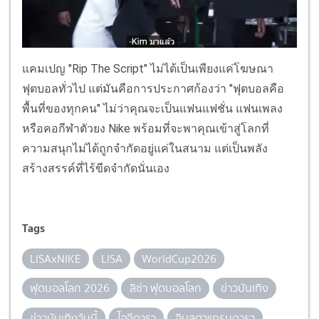
แคมเปญ "Rip The Script" ไม่ได้เป็นเพียงแค่โฆษณา
ฟุตบอลทั่วไป แต่มันคือการประกาศก้องว่า "ฟุตบอลคือ
พื้นที่ของทุกคน" ไม่ว่าคุณจะเป็นแฟนแฟชั่น แฟนเพลง
หรือคอกีฬาตัวยง Nike พร้อมที่จะพาคุณเข้าสู่โลกที่
ความสนุกไม่ได้ถูกจำกัดอยู่แค่ในสนาม แต่เป็นพลัง
สร้างสรรค์ที่ไร้ขีดจำกัดนั่นเอง
Tags
LISAxNIKE
LISA
WorldCup2026
ฟุตบอลโลก 2026
ลิซ่า ฟุตบอลโลก
ข่าวบันเทิง
ข่าวบันเทิงวันนี้
ไอจีดารา
อินสตาแกรมดารา