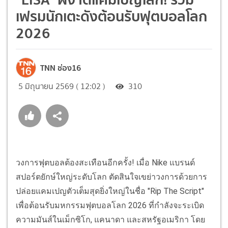
เฟรมนักเตะดังต้อนรับฟุตบอลโลก
2026
TNN ช่อง16
5 มิถุนายน 2569 ( 12:02 )
310
วงการฟุตบอลต้องสะเทือนอีกครั้ง! เมื่อ Nike แบรนด์
สปอร์ตยักษ์ใหญ่ระดับโลก ตัดสินใจเขย่าวงการด้วยการ
ปล่อยแคมเปญตัวเต็มสุดยิ่งใหญ่ในชื่อ "Rip The Script"
เพื่อต้อนรับมหกรรมฟุตบอลโลก 2026 ที่กำลังจะระเบิด
ความมันส์ในเม็กซิโก, แคนาดา และสหรัฐอเมริกา โดย