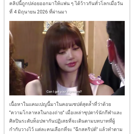
คลิปนี้ถูกปล่อยออกมาให้แฟน ๆ ได้ว้าวกันทั่วโลกเมื่อวัน
ที่ 4 มิถุนายน 2026 ที่ผ่านมา
เนื้อหาในแคมเปญนี้มาในคอนเซปต์สุดล้ำที่ว่าด้วย
"ความโกลาหลในกองถ่าย" เมื่อเหล่าซุปตาร์นักกีฬาและ
ศิลปินระดับท็อปพากันปฏิเสธที่จะเดินตามบทบาทที่ผู้
กำกับวางไว้ แต่ละคนเลือกที่จะ "ฉีกสคริปต์" แล้วทำตาม