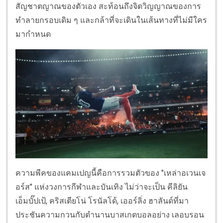
สัญชาตญาณของตัวเอง สะท้อนถึงจิตวิญญาณของการ
ทำลายกรอบเดิม ๆ และกล้าที่จะเดินในเส้นทางที่ไม่มีใคร
มากำหนด
ความพีคของแคมเปญนี้คือการรวมตัวของ "เหล่าอเวนเจ
อร์ส" แห่งวงการกีฬาและบันเทิง ไม่ว่าจะเป็น คีลิยัน
เอ็มบั๊ปเป้, คริสเตียโน่ โรนัลโด้, เออร์ลิ่ง ฮาลันด์ที่มา
ประชันความกวนกับตำนานบาสเกตบอลอย่าง เลอบรอน