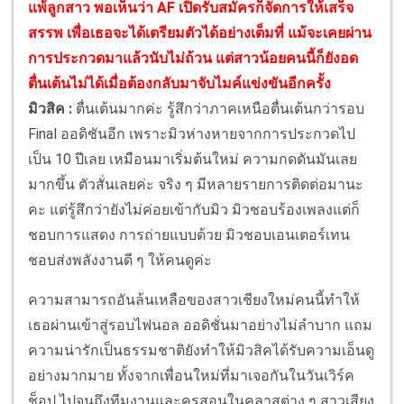
แพ้ลูกสาว พอเห็นว่า AF เปิดรับสมัครก็จัดการให้เสร็จ
สรรพ เพื่อเธอจะได้เตรียมตัวได้อย่างเต็มที่ แม้จะเคยผ่าน
การประกวดมาแล้วนับไม่ถ้วน แต่สาวน้อยคนนี้ก็ยังอด
ตื่นเต้นไม่ได้เมื่อต้องกลับมาจับไมค์แข่งขันอีกครั้ง
มิวสิค :
ตื่นเต้นมากค่ะ รู้สึกว่าภาคเหนือตื่นเต้นกว่ารอบ
Final ออดิชันอีก เพราะมิวห่างหายจากการประกวดไป
เป็น 10 ปีเลย เหมือนมาเริ่มต้นใหม่ ความกดดันมันเลย
มากขึ้น ตัวสั่นเลยค่ะ จริง ๆ มีหลายรายการติดต่อมานะ
คะ แต่รู้สึกว่ายังไม่ค่อยเข้ากับมิว มิวชอบร้องเพลงแต่ก็
ชอบการแสดง การถ่ายแบบด้วย มิวชอบเอนเตอร์เทน
ชอบส่งพลังงานดี ๆ ให้คนดูค่ะ
ความสามารถอันล้นเหลือของสาวเชียงใหม่คนนี้ทำให้
เธอผ่านเข้าสู่รอบไฟนอล ออดิชั่นมาอย่างไม่ลำบาก แถม
ความน่ารักเป็นธรรมชาติยังทำให้มิวสิคได้รับความเอ็นดู
อย่างมากมาย ทั้งจากเพื่อนใหม่ที่มาเจอกันในวันเวิร์ค
ช็อป ไปจนถึงทีมงานและครูสอนในคลาสต่าง ๆ สาวเสียง