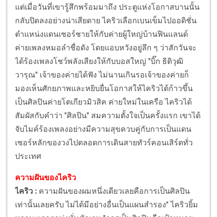
แต่เมื่อวันที่เขารู้สึกพร้อมมาถึง ประตูแห่งโอกาสบานนั้น
กลับปิดลงอย่างน่าเสียดาย ไคริวเลือกเบนเข็มไปออดิชั่น
ตำแหน่งแดนเซอร์ชายให้กับค่ายผู้ใหญ่บ้านฟินแลนด์
ค่ายเพลงหมอลำชื่อดัง โดยแอบหวังอยู่ลึก ๆ ว่าสักวันจะ
ได้ร้องเพลงโชว์พลังเสียงให้กับบอสใหญ่ "บิ๊ก ธิติวุฒิ
วารุณ" เจ้าของค่ายได้ฟัง ไม่นานเกินรอเจ้าของค่ายก็
มองเห็นศักยภาพและหยิบยื่นโอกาสให้ไคริวได้ก้าวขึ้น
เป็นศิลปินค่ายโตเกียวมิวสิค ค่ายใหม่ในเครือ ไคริวได้
สัมผัสกับคำว่า "ศิลปิน" สมความตั้งใจเป็นครั้งแรก เขาได้
จับไมค์ร้องเพลงอย่างมีความสุขควบคู่กับการเป็นแดน
เซอร์หลักของวงไปตลอดการเดินสายทัวร์คอนเสิร์ตทั่ว
ประเทศ
ความฝันของไคริว
ไคริว :
ความฝันของผมหนึ่งเดียวเลยคือการเป็นศิลปิน
เท่านั้นเลยครับ ไม่ได้มีอย่างอื่นเป็นแผนสำรอง" ไคริวยิ้ม