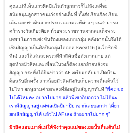
คุณแม่ที่เห็นแววศิลปินในตัวลูกสาวก็ไม่ลังเลที่จะ
สนับสนุนลูกสาวคนเก่งอย่างเต็มที่ ทั้งส่งเรียนร้องเรียน
เต้น และพาเดินสายประกวดตามเวทีต่าง ๆ จนสามารถ
คว้ารางวัลเกียรติยศ ถ้วยพระราชทานจากสมเด็จพระ
เทพฯ ในการแข่งขันร้องเพลงแบบกลุ่ม หลังจากนั้นจึงได้
เซ็นสัญญาเป็นศิลปินกลุ่มไอดอล Sweat16 (สเว็ตซิกซ์
ทีน) และได้เล่นละครเวทีมิวสิคัลชื่อดังมากมาย แต่
สุดท้ายมิวสิคและเพื่อนในวงก็ต้องแยกย้ายหลังจบ
สัญญา กระทั่งได้ยินข่าวว่า AF เตรียมกลับมาเปิดบ้าน
ต้อนรับอีกครั้ง สาวน้อยมิวสิคถึงกับเก็บความตื่นเต้นไว้
ไม่ไหว ยกหูถามค่ายเพลงที่ยังอยู่ในสัญญาทันที
"พี่คะ ขอ
ไปได้ไหมคะ อยากไปมาก แล้วพี่เขาก็บอกว่า ไม่ได้นะ
เรามีสัญญาอยู่ แต่พอเปิดปีมาปุ๊บ เขาก็เลยบอกว่า ‘เดี๋ยว
ยกเลิกสัญญาให้ แล้วไป AF เลย ถ้าอยากไปมาก ๆ"
มิวสิคแอบเมาท์แม่ให้ฟังว่าคุณแม่ของเธอนั้นตื่นเต้นไม่