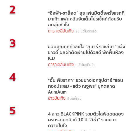
2
“อิงฟ้า-ชาล็อต” ลุยแฟนมีตติ้งครั้งแรกที่
มาเก๊า แฟนคลับจัดเต็มโปรเจ็คท์ต้อนรับ
อบอุ่นหัวใจ
ดาราเดลี่บันเทิง
23 ชั่วโมงที่แล้ว
3
ขอบคุณทุกกำลังใจ “สุนารี ราชสีมา” แจ้ง
ข่าวดี ผลผ่าตัดผ่านไปด้วยดี พักฟื้นห้อง
ICU
ดาราเดลี่บันเทิง
6 ชั่วโมงที่แล้ว
4
"อั้ม พัชราภา" ชวนนางเอกซุปตาร์ "แอน
ทองประสม - แต้ว ณฐพร" บุกตลาด
AumAum
ข่าวบันเทิง
5 วันที่แล้ว
5
4 สาว BLACKPINK รวมตัวไลฟ์สดฉลอง
ครบรอบเดบิวต์ 10 ปี “ลิซ่า” ร่ายยาว
ความในใจ