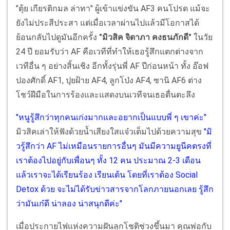
"ตุ้ย เกียรติกมล ล่าทา" ผู้เข้าแข่งขัน AF3 คนโปรด แม้จะ
ยังไม่ประสีประสา แต่เมื่อเวลาผ่านไปแล้วมีโอกาสได้
ย้อนกลับไปดูมันอีกครั้ง
"มิวสิค จิดาภา คงธนภักดี"
ในวัย
24 ปี ยอมรับว่า AF คือเวทีที่ทำให้เธอรู้สึกแตกต่างจาก
เวทีอื่น ๆ อย่างสิ้นเชิง อีกทั้งรุ่นพี่ AF ปีก่อนหน้า ทั้ง อ๊อฟ
ปองศักดิ์ AF1, ปุยฝ้าย AF4, ลูกโป่ง AF4, ซานิ AF6 ต่าง
โชว์ฝีมือในการร้องและแสดงบนเวทีจนเธอตื่นตะลึง
"หนูรู้สึกว่าทุกคนเก่งมากและอยากเป็นแบบพี่ ๆ เขาค่ะ"
มิวสิคเล่าให้ฟังด้วยน้ำเสียงใสแจ๋วเต็มไปด้วยความสุข
"มิ
วรู้สึกว่า AF ไม่เหมือนรายการอื่นๆ มันมีความยูนีคตรงที่
เราต้องไปอยู่กับเพื่อนๆ ทั้ง 12 คน ประมาณ 2-3 เดือน
แล้วเราจะได้เรียนร้อง เรียนเต้น โดยที่เราต้อง Social
Detox ด้วย จะไม่ได้รับข่าวสารจากโลกภายนอกเลย รู้สึก
ว่ามันเก๋ดี น่าลอง น่าสนุกดีค่ะ"
เมื่อประกายไฟแห่งความฝันลุกโชติช่วงขึ้นมา คุณพ่อกับ