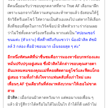
ดีคนนี้ยอมรับว่าชอบทุกคลาสที่ทาง True AF เลือกมาฝึก
เพราะนอกจากได้ความสนุกและท้าทายแล้ว ยังสอนให้รู้
จักวิธีครีเอตโชว์ ใส่ความเป็นตัวเองลงไป แต่หากให้เลือก
สิ่งที่ชอบที่สุดในการเวิร์คช็อป มิวสิคหัวเราะร่าก่อนเผย
ว่าไม่ใช่ทั้งคลาสร้องหรือเต้น หากแต่เป็น
"สปอนเซอร์
ขนมค่ะ (หัวเราะ) พี่สต๊าฟถึงกับแซวว่า น้องมิวสิค ดัชมิ
ลล์ 3 กล่อง คือมิวชอบมาก เอ็นจอยสุด ๆ ค่ะ"
อีกหนึ่งทัศนคติที่น่าชื่นชมคือการมองหาข้อบกพร่องและ
หมั่นปรับปรุงอยู่เสมอ ซึ่งมิวสิคได้กล่าวขอบคุณสายตา
อันแหลมคมของคุณแม่ที่คอยติดตามดูโชว์และฟีดแบ็กอ
ยู่เสมอ รวมทั้งกำลังใจจากแฟนคลับทั้งเก่าใหม่ และ
เพื่อนๆ AF รุ่นเดียวกันที่ส่งมาพลังบวกมาให้เธอไม่ขาด
สาย
มิวสิค :
เมื่อก่อนมิวคาดหวังมาก แต่พอมาเจอเพื่อน ๆ
แล้ว มิวรู้สึกว่าได้หรือไม่ได้ไม่เป็นไร ถ้าได้ก็ดี แต่ถ้าไม่