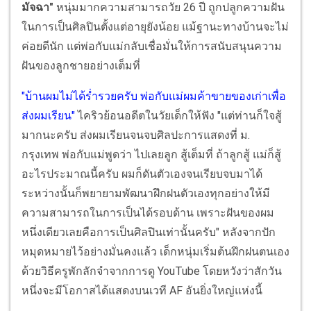
มัจฉา"
หนุ่มมากความสามารถวัย 26 ปี ถูกปลูกความฝัน
ในการเป็นศิลปินตั้งแต่อายุยังน้อย แม้ฐานะทางบ้านจะไม่
ค่อยดีนัก แต่พ่อกับแม่กลับเชื่อมั่นให้การสนับสนุนความ
ฝันของลูกชายอย่างเต็มที่
"บ้านผมไม่ได้ร่ำรวยครับ พ่อกับแม่ผมค้าขายของเก่าเพื่อ
ส่งผมเรียน"
ไคริวย้อนอดีตในวัยเด็กให้ฟัง "แต่ท่านก็ใจสู้
มากนะครับ ส่งผมเรียนจนจบศิลปะการแสดงที่ ม.
กรุงเทพ พ่อกับแม่พูดว่า ไปเลยลูก สู้เต็มที่ ถ้าลูกสู้ แม่ก็สู้
อะไรประมาณนี้ครับ ผมก็ดันตัวเองจนเรียบจบมาได้
ระหว่างนั้นก็พยายามพัฒนาฝึกฝนตัวเองทุกอย่างให้มี
ความสามารถในการเป็นได้รอบด้าน เพราะฝันของผม
หนึ่งเดียวเลยคือการเป็นศิลปินเท่านั้นครับ" หลังจากปัก
หมุดหมายไว้อย่างมั่นคงแล้ว เด็กหนุ่มเริ่มต้นฝึกฝนตนเอง
ด้วยวิธีครูพักลักจำจากการดู YouTube โดยหวังว่าสักวัน
หนึ่งจะมีโอกาสได้แสดงบนเวที AF อันยิ่งใหญ่แห่งนี้