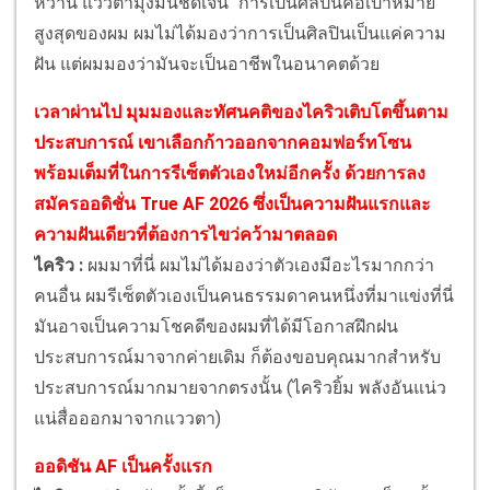
หวาน แววตามุ่งมั่นชัดเจน "การเป็นศิลปินคือเป้าหมาย
สูงสุดของผม ผมไม่ได้มองว่าการเป็นศิลปินเป็นแค่ความ
ฝัน แต่ผมมองว่ามันจะเป็นอาชีพในอนาคตด้วย
เวลาผ่านไป มุมมองและทัศนคติของไคริวเติบโตขึ้นตาม
ประสบการณ์ เขาเลือกก้าวออกจากคอมฟอร์ทโซน
พร้อมเต็มที่ในการรีเซ็ตตัวเองใหม่อีกครั้ง ด้วยการลง
สมัครออดิชั่น True AF 2026 ซึ่งเป็นความฝันแรกและ
ความฝันเดียวที่ต้องการไขว่คว้ามาตลอด
ไคริว :
ผมมาที่นี่ ผมไม่ได้มองว่าตัวเองมีอะไรมากกว่า
คนอื่น ผมรีเซ็ตตัวเองเป็นคนธรรมดาคนหนึ่งที่มาแข่งที่นี่
มันอาจเป็นความโชคดีของผมที่ได้มีโอกาสฝึกฝน
ประสบการณ์มาจากค่ายเดิม ก็ต้องขอบคุณมากสำหรับ
ประสบการณ์มากมายจากตรงนั้น (ไคริวยิ้ม พลังอันแน่ว
แน่สื่อออกมาจากแววตา)
ออดิชัน AF เป็นครั้งแรก