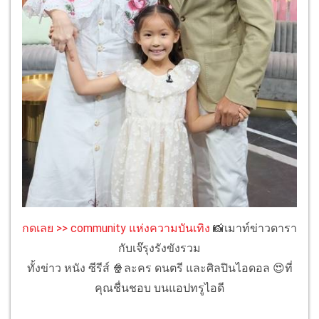
กดเลย >> community แห่งความบันเทิง
📸เมาท์ข่าวดารา
กับเจ๊รุงรังขังรวม
ทั้งข่าว หนัง ซีรีส์ 🍿ละคร ดนตรี และศิลปินไอดอล 😍ที่
คุณชื่นชอบ บนแอปทรูไอดี