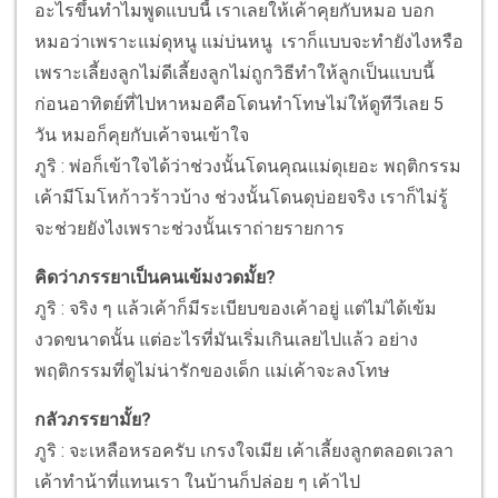
อะไรขึ้นทำไมพูดแบบนี้ เราเลยให้เค้าคุยกับหมอ บอก
หมอว่าเพราะแม่ดุหนู แม่บ่นหนู เราก็แบบจะทำยังไงหรือ
เพราะเลี้ยงลูกไม่ดีเลี้ยงลูกไม่ถูกวิธีทำให้ลูกเป็นแบบนี้
ก่อนอาทิตย์ที่ไปหาหมอคือโดนทำโทษไม่ให้ดูทีวีเลย 5
วัน หมอก็คุยกับเค้าจนเข้าใจ
ภูริ : พ่อก็เข้าใจได้ว่าช่วงนั้นโดนคุณแม่ดุเยอะ พฤติกรรม
เค้ามีโมโหก้าวร้าวบ้าง ช่วงนั้นโดนดุบ่อยจริง เราก็ไม่รู้
จะช่วยยังไงเพราะช่วงนั้นเราถ่ายรายการ
คิดว่าภรรยาเป็นคนเข้มงวดมั้ย?
ภูริ : จริง ๆ แล้วเค้าก็มีระเบียบของเค้าอยู่ แต่ไม่ได้เข้ม
งวดขนาดนั้น แต่อะไรที่มันเริ่มเกินเลยไปแล้ว อย่าง
พฤติกรรมที่ดูไม่น่ารักของเด็ก แม่เค้าจะลงโทษ
กลัวภรรยามั้ย?
ภูริ : จะเหลือหรอครับ เกรงใจเมีย เค้าเลี้ยงลูกตลอดเวลา
เค้าทำน้าที่แทนเรา ในบ้านก็ปล่อย ๆ เค้าไป