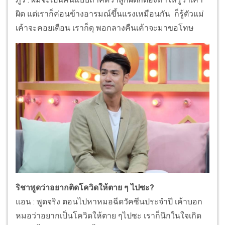
ผิด แต่เราก็ค่อนข้างอารมณ์ขึ้นแรงเหมือนกัน ก็รู้ตัวแม่
เค้าจะคอยเตือน เราก็ดุ พอกลางคืนเค้าจะมาขอโทษ
ริชาพูดว่าอยากติดโควิดให้ตาย ๆ ไปซะ?
แอน : พูดจริง ตอนไปหาหมอฉีดวัคซีนประจำปี เค้าบอก
หมอว่าอยากเป็นโควิดให้ตาย ๆไปซะ เราก็นึกในใจเกิด