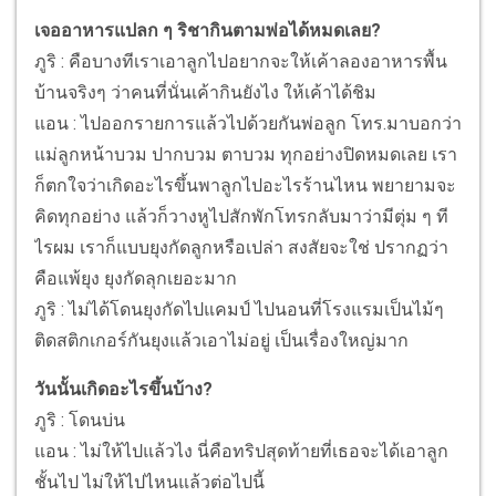
เจออาหารแปลก ๆ ริชากินตามพ่อได้หมดเลย?
ภูริ : คือบางทีเราเอาลูกไปอยากจะให้เค้าลองอาหารพื้น
บ้านจริงๆ ว่าคนที่นั่นเค้ากินยังไง ให้เค้าได้ชิม
แอน : ไปออกรายการแล้วไปด้วยกันพ่อลูก โทร.มาบอกว่า
แม่ลูกหน้าบวม ปากบวม ตาบวม ทุกอย่างปิดหมดเลย เรา
ก็ตกใจว่าเกิดอะไรขึ้นพาลูกไปอะไรร้านไหน พยายามจะ
คิดทุกอย่าง แล้วก็วางหูไปสักพักโทรกลับมาว่ามีตุ่ม ๆ ที
ไรผม เราก็แบบยุงกัดลูกหรือเปล่า สงสัยจะใช่ ปรากฏว่า
คือแพ้ยุง ยุงกัดลุกเยอะมาก
ภูริ : ไม่ได้โดนยุงกัดไปแคมป์ ไปนอนที่โรงแรมเป็นไม้ๆ
ติดสติกเกอร์กันยุงแล้วเอาไม่อยู่ เป็นเรื่องใหญ่มาก
วันนั้นเกิดอะไรขึ้นบ้าง?
ภูริ : โดนบ่น
แอน : ไม่ให้ไปแล้วไง นี่คือทริปสุดท้ายที่เธอจะได้เอาลูก
ชั้นไป ไม่ให้ไปไหนแล้วต่อไปนี้