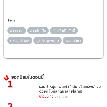
Tags
ข่าวดารา
ข่าวบันเทิง
ข่าวบันเทิงวันนี้
คุยแซ่บShow
ภูริ หิรัญพฤกษ์
แอน อลิชา
ยอดนิยมในตอนนี้
1
รวม 5 หนุ่มแฟนเก่า "เต้ย จรินทร์พร" จบ
ด้วยดี ไม่มีสาดน้ำลายใส่กัน!
ข่าวบันเทิง
24 ธ.ค. 68
2