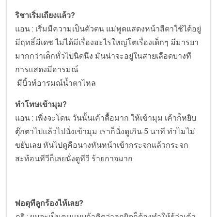
ริชาเริ่มเถียงแล้ว?
แอน : เริ่มมีความเป็นตัวตน แม่พูดแสดงหน้าสีตาใช้ได้อยู่
มีฤทธิ์มีเดช ไม่ได้มีเรื่องอะไรใหญ่โตเรื่องเด็กๆ มีมารยา
มากกว่าเด็กทั่วไปนิดนึง มันน่าจะอยู่ในสายเลือดบางที
การแสดงมีอารมณ์
มีบิ้วท์อารมณ์น้ำตาไหล
ทำโทษเข้ามุม?
แอน : เพิ่งจะโดน วันนั้นเค้าดื้อมาก ให้เข้ามุม เค้าก็หยิบ
ตุ๊กตาไปแล้วไปนั่งเข้ามุม เราก็นั่งดูเกิน 5 นาที ทำไมไม่
ขยับเลย หันไปดูคือนางหันหน้าเข้ากระจกแล้วกระจก
สะท้อนทีวีก็เลยนั่งดูทีวี ร้ายกาจมาก
พ่อดุทีลูกร้องไห้เลย?
ภูริ : ผมจะเป็นคนแบบถ้าคิดว่าลูกผิดก็ต้องทำให้รู้ว่าเค้า