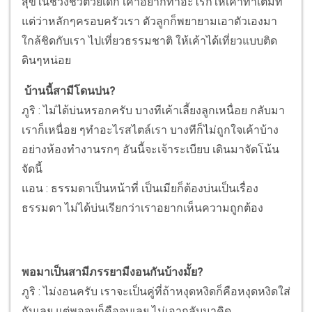
สุขในช่วงชีวิตวัยเด็ก เค้าอยากทำอะไรก็ให้เค้าทำเต็มที่
แต่ว่าหลักๆครอบครัวเรา ตัวลูกก็พยายามเอาตัวเองมา
ใกล้ชิดกับเรา ไปเที่ยวธรรมชาติ ให้เค้าได้เที่ยวแบบติด
ดินๆหน่อย
บ้านนี้สามีโดนบ่น?
ภูริ : ไม่ได้บ่นหรอกครับ บางทีเค้าเลี้ยงลูกเหนื่อย กลับมา
เราก็เหนื่อย ๆทำอะไรสไตล์เรา บางทีก็ไม่ถูกใจเค้าบ้าง
อย่างห้องทำงานรกๆ อันนี้จะเจ้าระเบียบ เดินมาจัดโน้น
จัดนี้
แอน : ธรรมดาเป็นหน้าที่ เป็นเมียก็ต้องบ่นเป็นเรื่อง
ธรรมดา ไม่ได้บ่นเรียกว่าเราอยากเห็นความถูกต้อง
พอมาเป็นสามีภรรยามีงอนกันบ้างมั้ย?
ภูริ : ไม่งอนครับ เราจะเป็นคู่ที่ถ้าหงุดหงิดก็คือหงุดหงิดใส่
กันเลย แต่พอจบก็คือจบเลย ไม่เอากลับมาคิด