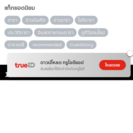
แท็กยอดนิยม
ดารา
ข่าวบันเทิง
ข่าวดารา
ไอจีดารา
ประวัติดารา
อินสตราแกรมดารา
ดูทีวีออนไลน์
ดาราเดลี่
recommended
trueidstory
ดาวน์โหลด ทรูไอดีแอป
โหลดเลย
สัมผัสโลกไร้ขีดจำกัดกับทรูไอดี
10 ละคร-ซีรีส์ ยอดฮิต
ข่าวบันเทิงที่เกี่ยวข้อง