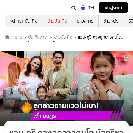
TH
เข้าสู่ระบบ
หน้าแรกบันเทิง
ข่าวบันเทิง
ข่าวละคร
ข่าวหนัง
รี
อ่าน
บันเทิงดารา
ข่าวบันเทิง
แอน-ภูริ ควงลูกสาวคนโต
น้องริชา เผยถึงพัฒนาการ เห็นแววด้านการแสดง (มีคลิป)
แอน-ภูริ ควงลูกสาวคนโต น้องริชา