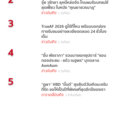
จุ๋ย วรัทยา ลุคนี้หล่อจัด โกนผมรับบทแม่ชี
สุดเฟี้ยว ในหนัง "คุณยายวรนาฎ"
ข่าวบันเทิง
1 วันที่แล้ว
3
TrueAF 2026 ดูได้ที่ไหน พร้อมบอกช่อง
ทางรับชมอย่างละเอียดตลอด 24 ชั่วโมง
เต็ม
ข่าวบันเทิง
2 วันที่แล้ว
4
"อั้ม พัชราภา" ชวนนางเอกซุปตาร์ "แอน
ทองประสม - แต้ว ณฐพร" บุกตลาด
AumAum
ข่าวบันเทิง
4 วันที่แล้ว
5
“ภูผา” HBD “มิ้นต์” สุขสันต์วันเกิดนะครับ
ที่รัก ขอให้เป็นปีที่พิเศษที่สุดอีกปีของเรา
ดาราเดลี่บันเทิง
3 ชั่วโมงที่แล้ว