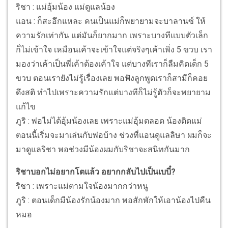
ริชา : แม่อุ้มน้อง แม่ดูแลน้อง
แอน : ก็สะอึกแหละ คนเป็นแม่ก็พยายามจะบาลานซ์ ให้
ความรักเท่ากัน แต่มันก็ยากมาก เพราะบางทีแบบตัวเล็ก
ก็ไม่เข้าใจ เหมือนเค้าจะเข้าใจแต่จริงๆเค้าเพิ่ง 5 ขวบ เรา
มองว่าเค้าเป็นพี่เค้าต้องเค้าใจ แต่บางทีเราก็ลืมคิดเด็ก 5
ขวบ ตอนเรายังไม่รู้เรื่องเลย พอฟังลูกพูดเราก็สามีก็คอย
ดึงสติ ทำไปเพราะความรักแต่บางทีก็ไม่รู้ตัวก็จะพยายาม
แก้ไข
ภูริ : พ่อไม่ได้อุ้มน้องเลย เพราะแม่อุ้มตลอด น้องติดแม่
ตอนนี้เริ่มจะมาเล่นกับพ่อบ้าง ช่วงที่แอนดูแลลิษา ผมก็จะ
มาดูแลริชา พอช่วงมีน้องผมกับริชาจะสนิทกันมาก
ริชาบอกไม่อยากโตแล้ว อยากกลับไปเป็นเบบี๋?
ริชา : เพราะแม่ตามใจน้องมากกว่าหนู
ภูริ : ตอนเด็กมีน้องรักน้องมาก พอสักพักให้เอาน้องไปคืน
หมอ