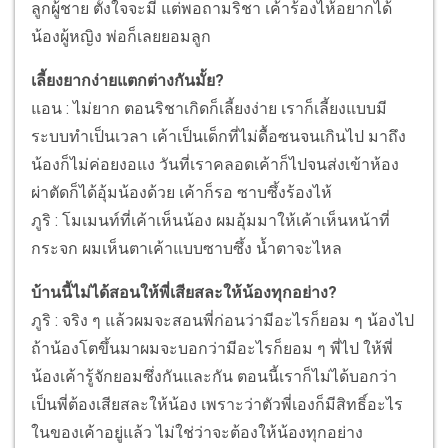
ลูกผู้ชาย ตั้งใจจะมี แต่พอถามริชา เค้าร้องไห้อยากได้
น้องผู้หญิง พ่อก็เลยยอมลูก
เลี้ยงยากง่ายแตกต่างกันมั้ย?
แอน : ไม่ยาก ตอนริชาเกิดก็เลี้ยงง่าย เราก็เลี้ยงแบบมี
ระบบทำเป็นเวลา เค้าเป็นเด็กที่ไม่ดื้อซนจนเกินไป มาถึง
น้องก็ไม่ค่อยงอแง วันที่เราคลอดเค้าก็ไปจนส่งเข้าห้อง
ผ่าตัดก็ได้อุ้มน้องด้วย เค้าก็รอ ซาบซึ้งร้องไห้
ภูริ : โมเมนท์ที่เค้าเห็นน้อง ผมอุ้มมาให้เค้าเห็นหน้าที่
กระจก ผมเห็นตาเค้าแบบซาบซึ้ง น้ำตาจะไหล
บ้านนี้ไม่ได้สอนให้พี่เสียสละให้น้องทุกอย่าง?
ภูริ : จริง ๆ แล้วผมจะสอนพี่ก่อนว่ามีอะไรก็ยอม ๆ น้องไป
ถ้าน้องโตขึ้นมาผมจะบอกว่ามีอะไรก็ยอม ๆ พี่ไป ให้พี่
น้องเค้ารู้จักยอมซึ่งกันและกัน ตอนนี้เราก็ไม่ได้บอกว่า
เป็นพี่ต้องเสียสละให้น้อง เพราะว่าตัวพี่เองก็มีสิทธิ์อะไร
ในของเค้าอยู่แล้ว ไม่ใช่ว่าจะต้องให้น้องทุกอย่าง