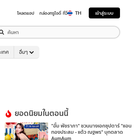
TH
เข้าสู่ระบบ
โหลดแอป
กล่องทรูไอดี ทีวี
ระเทศ
อื่นๆ
ยอดนิยมในตอนนี้
"อั้ม พัชราภา" ชวนนางเอกซุปตาร์ "แอน
ทองประสม - แต้ว ณฐพร" บุกตลาด
AumAum