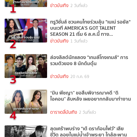
1
ข่าวบันเทิง
2 วันที่แล้ว
ทรูวิชั่นส์ ชวนคนไทยร่วมลุ้น "เนเน่ รอยัล"
บนเวที AMERICA’S GOT TALENT
SEASON 21 เริ่ม 6 ส.ค.นี้ ทาง
2
TrueVisions NOW
ข่าวบันเทิง
1 วันที่แล้ว
ส่องลิสต์นักแสดง "เกมส์โกงเกมส์" การ
รวมตัวของ 8 นักต้มตุ๋น
3
ข่าวบันเทิง
20 ก.ค. 69
“มิน พีชญา” ขอสืบพิจารณาคดี “ดิ
ไอคอน” ลับหลัง เผยอยากกลับมาทำงาน
4
ดาราเดลี่บันเทิง
2 วันที่แล้ว
สุดเศร้าพบร่าง "เต้ ดราก้อนไฟว์" เสีย
ชีวิต ลอยในแม่น้ำเจ้าพระยา ใกล้สะพาน