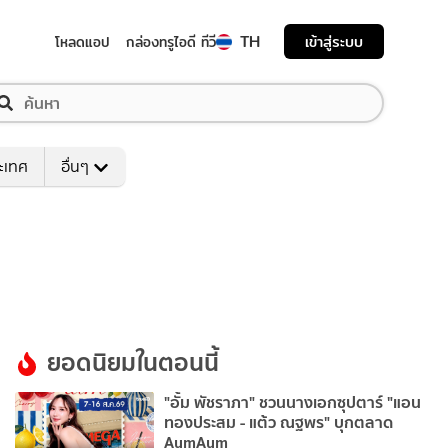
TH
เข้าสู่ระบบ
โหลดแอป
กล่องทรูไอดี ทีวี
ระเทศ
อื่นๆ
ยอดนิยมในตอนนี้
"อั้ม พัชราภา" ชวนนางเอกซุปตาร์ "แอน
ทองประสม - แต้ว ณฐพร" บุกตลาด
AumAum