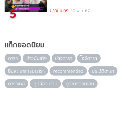
5
ข่าวบันเทิง
30 พ.ค. 67
แท็กยอดนิยม
ดารา
ข่าวบันเทิง
ข่าวดารา
ไอจีดารา
อินสตราแกรมดารา
recommended
ประวัติดารา
ดาราเดลี่
ดูทีวีออนไลน์
ดูละครออนไลน์