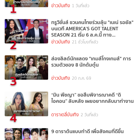
1
ข่าวบันเทิง
1 วันที่แล้ว
ทรูวิชั่นส์ ชวนคนไทยร่วมลุ้น "เนเน่ รอยัล"
บนเวที AMERICA’S GOT TALENT
SEASON 21 เริ่ม 6 ส.ค.นี้ ทาง
2
TrueVisions NOW
ข่าวบันเทิง
21 ชั่วโมงที่แล้ว
ส่องลิสต์นักแสดง "เกมส์โกงเกมส์" การ
รวมตัวของ 8 นักต้มตุ๋น
3
ข่าวบันเทิง
20 ก.ค. 69
“มิน พีชญา” ขอสืบพิจารณาคดี “ดิ
ไอคอน” ลับหลัง เผยอยากกลับมาทำงาน
4
ดาราเดลี่บันเทิง
2 วันที่แล้ว
9 ดาราต้นแบบทำดี เพื่อสังคมที่ดีขึ้น