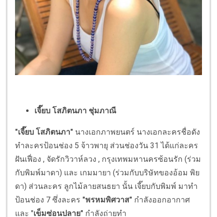
เจี๊ยบ โสภิตนภา ชุ่มภาณี
"เจี๊ยบ โสภิตนภา"
นางเอกภาพยนตร์ นางเอกละครชื่อดัง
ทำละครป้อนช่อง 5 จ้าวพายุ ส่วนช่องวัน 31 ได้แก่ละคร
ฝันเฟื่อง , จัดรักวิวาห์ลวง , กรุงเทพมหานครซ้อนรัก (ร่วม
กับพิมพ์มาดา) และ เกมมายา (ร่วมกับบริษัทของอ้อม พิย
ดา) ส่วนละคร ลูกไม้ลายสนธยา นั้น เจี๊ยบกับพิมพ์ มาทำ
ป้อนช่อง 7 ซึ่งละคร
"พรหมพิศวาส"
กำลังออกอากาศ
และ "
เข็มซ่อนปลาย"
กำลังถ่ายทำ