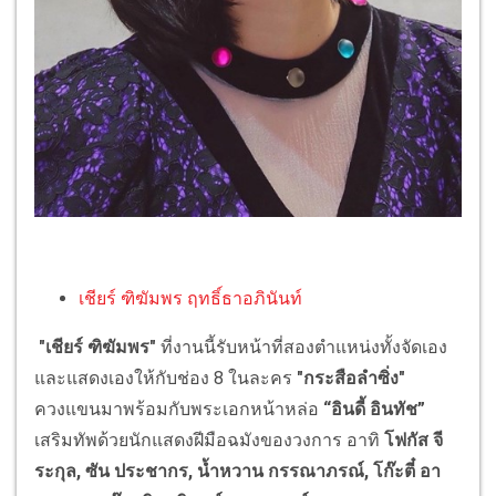
เชียร์ ฑิฆัมพร ฤทธิ์ธาอภินันท์
"เชียร์ ฑิฆัมพร"
ที่งานนี้รับหน้าที่สองตำแหน่งทั้งจัดเอง
และแสดงเองให้กับช่อง 8 ในละคร
"กระสือลำซิ่ง"
ควงแขนมาพร้อมกับพระเอกหน้าหล่อ
“อินดี้ อินทัช”
เสริมทัพด้วยนักแสดงฝีมือฉมังของวงการ อาทิ
โฟกัส จี
ระกุล, ซัน ประชากร, น้ำหวาน กรรณาภรณ์, โก๊ะตี๋ อา