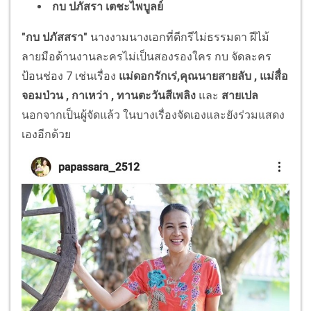
กบ ปภัสรา เตชะไพบูลย์
"กบ ปภัสสรา"
นางงามนางเอกที่ดีกรีไม่ธรรมดา ฝีไม้
ลายมือด้านงานละครไม่เป็นสองรองใคร กบ จัดละคร
ป้อนช่อง 7 เช่นเรื่อง
แม่ดอกรักเร่,คุณนายสายลับ , แม่สื่อ
จอมป่วน , กาเหว่า , ทานตะวันสีเพลิง
และ
สายเปล
นอกจากเป็นผู้จัดแล้ว ในบางเรื่องจัดเองและยังร่วมแสดง
เองอีกด้วย