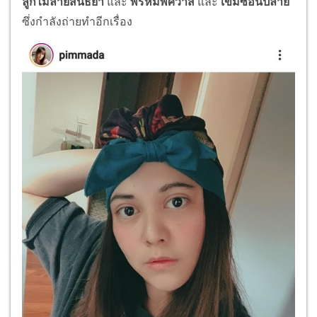
ลูกไม้ลายสนธยา
และ
พรหมพิศวาส
และ
เข็มซ่อนปลาย
ซึ่งกำลังถ่ายทำอีกเรื่อง