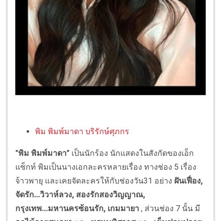
พิม พิมพ์มาดา บริรักษ์ศุภกร
"พิม พิมพ์มาดา"
เป็นนักร้อง นักแสดงในสังกัดของเอ็ก
แซ็กท์ พิมเป็นนางเอกละครหลายเรื่อง ทางช่อง 5 เรื่อง
จ้าวพายุ และเคยจัดละครให้กับช่องวัน31 อย่าง
ฝันเฟื่อง,
จัดรัก...วิวาห์ลวง, สองรักสองวิญญาณ,
กรุงเทพ...มหานครซ้อนรัก, เกมมายา
, ส่วนช่อง 7 นั้น มี