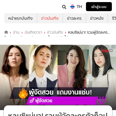
TH
เข้าสู่ระบบ
หน้าแรกบันเทิง
ข่าวบันเทิง
ข่าวละคร
ข่าวหนัง
รี
อ่าน
บันเทิงดารา
ข่าวบันเทิง
หลบซิแม่มา! รวมผู้จัดละครตัว
ท็อป สวยแซ่บงานดี แถมงานเบื้องหลังปังไม่หยุด!
หลบซิแม่มา! รวมผู้จัดละครตัวท็อป