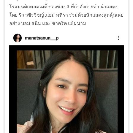
โรแมนติกคอมเมดี้ ของช่อง 3 ที่กำลังถ่ายทำ นำแสดง
โดย ริว วชิรวิชญ์ ,แยม มทิรา ร่วมด้วยนักแสดงสุดคุ้นเคย
อย่าง บอม ธนิน และ ชาคริต แย้มนาม