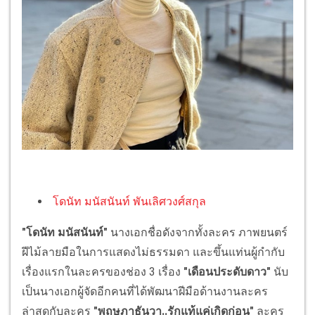
โดนัท มนัสนันท์ พันเลิศวงศ์สกุล
"โดนัท มนัสนันท์"
นางเอกชื่อดังจากทั้งละคร ภาพยนตร์
ฝีไม้ลายมือในการแสดงไม่ธรรมดา และขึ้นแท่นผู้กำกับ
เรื่องแรกในละครของช่อง 3 เรื่อง
"เดือนประดับดาว"
นับ
เป็นนางเอกผู้จัดอีกคนที่ได้พัฒนาฝีมือด้านงานละคร
ล่าสุดกับละคร
"พฤษภาธันวา..รักแท้แค่เกิดก่อน"
ละคร