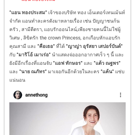
"แอน ทองประสม"
เจ้าของบริษัท ทอง เอ็นเตอร์เทนเม้นท์
จำกัด แอนทำละครดังมาหลายเรื่อง เช่น ปัญญาชนก้น
ครัว , สามีตีตรา, แอบรักออนไลน์,เพียงชายคนนี้ไม่ใช่ผู้
วิเศษ , ลิขิตรัก the crown Princess, อกเกือบหักแอบรัก
คุณสามี และ
"คือเธอ"
ที่ได้
"ญาญ่า อุรัสยา เสปอร์บันด์"
กับ
"มาริโอ้ เมาเร่อ"
นำแสดงจ่อออกอากาศเร็ว ๆ นี้ และ
ยังมีอีกเรื่องที่แอนจับ
"แอฟ ทักษอร"
และ
"แต้ว ณฐพร"
และ
"นาย ณภัทร"
มาเจอกันอีกด้วยในละคร
"แค้น"
แซ่บ
แน่นอน