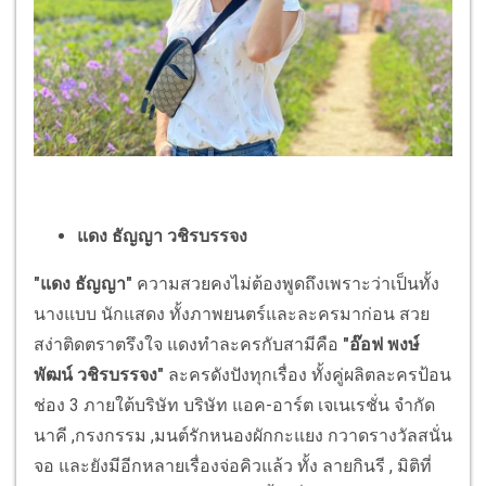
แดง ธัญญา วชิรบรรจง
"แดง ธัญญา"
ความสวยคงไม่ต้องพูดถึงเพราะว่าเป็นทั้ง
นางแบบ นักแสดง ทั้งภาพยนตร์และละครมาก่อน สวย
สง่าติดตราตรึงใจ แดงทำละครกับสามีคือ
"อ๊อฟ พงษ์
พัฒน์ วชิรบรรจง"
ละครดังปังทุกเรื่อง ทั้งคู่ผลิตละครป้อน
ช่อง 3 ภายใต้บริษัท บริษัท แอค-อาร์ต เจเนเรชั่น จำกัด
นาคี ,กรงกรรม ,มนต์รักหนองผักกะแยง กวาดรางวัลสนั่น
จอ และยังมีอีกหลายเรื่องจ่อคิวแล้ว ทั้ง ลายกินรี , มิติที่