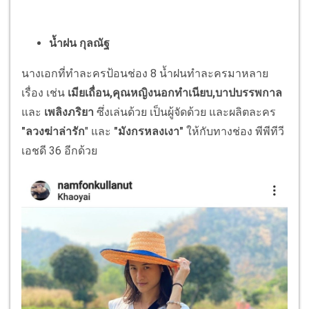
น้ำฝน กุลณัฐ
นางเอกที่ทำละครป้อนช่อง 8 น้ำฝนทำละครมาหลาย
เรื่อง เช่น
เมียเถื่อน,คุณหญิงนอกทำเนียบ,บาปบรรพกาล
และ
เพลิงภริยา
ซึ่งเล่นด้วย เป็นผู้จัดด้วย และผลิตละคร
"ลวงฆ่าล่ารัก
" และ
"มังกรหลงเงา"
ให้กับทางช่อง พีพีทีวี
เอชดี 36 อีกด้วย