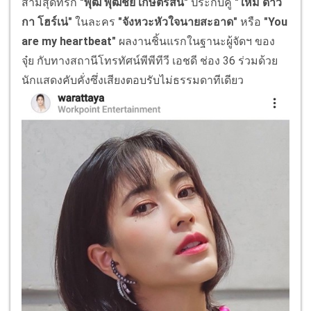
สามีสุดที่รัก
"พุฒ พุฒิชัย เกษตรสิน"
ประกบคู่
"ใหม่ ดาวิ
กา โฮร์เน่"
ในละคร
"จังหวะหัวใจนายสะอาด"
หรือ
"You
are my heartbeat"
ผลงานชิ้นแรกในฐานะผู้จัดฯ ของ
จุ๋ย กับทางสถานีโทรทัศน์พีพีทีวี เอชดี ช่อง 36 ร่วมด้วย
นักแสดงคับคั่งซึ่งเสียงตอบรับไม่ธรรมดาทีเดียว