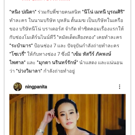
"หนิง ปณิตา"
ร่วมกับพี่ชายคนสนิท
"นีโน่ เมทนี บุรณศิริ"
ทำละคร ในนามบริษัท บุหลัน ดั้นเมฆ เป็นบริษัทในเครือ
ของ บริษัทนีโน่ บราเดอร์ส จำกัด ทำซิตคอมเรื่องแรกให้
กับช่องโมเดิร์นไนน์ทีวี "หมัดเด็ดเสียงทอง" เคยทำละคร
"ระบำมาร"
ป้อนช่อง 7 และ ปัจจุบันกำลังถ่ายทำละคร
"โซเวรี่"
ให้กับทางช่อง 7 ซึ่งมี
"เข้ม หัสวีร์ ภัคพงษ์
ไพศาล"
และ
"มุกดา นรินทร์รักษ์"
นำแสดง และแน่นอน
ว่า
"บ่วงวิมาลา"
กำลังถ่ายทำอยู่