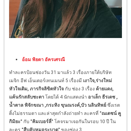
อ้อม พิยดา อัครเศรณี
ทำละครป้อนช่องวัน 31 มาแล้ว 3 เรื่องภายใต้บริษัท
เมจิก อีฟ เอ็นเตอร์เทนเมนท์ 5 เรื่องมี
เงาใจ,ร่างใหม่
หัวใจเดิม, ภารกิจลิขิตหัวใจ
กับ ช่อง 3 เรื่อง
ด้ายแดง,
แค้นรักสลับชะตา
โดยได้ 4 นักแสดงนำ
อาเล็ก ธีรเดช ,
น้ำตาล พิจักขณา ,กระทิง ขุนณรงค์,บัว นลินทิพย์
ซึ่งเรต
ติ้งไม่ธรรมดา และล่าสุดกำลังถ่ายทำ ละครที่
"ณเดชน์ คู
กิมิยะ"
กับ
"คิมเบอร์ลี่"
โคจรมาเจอกันในรอบ 10 ปี ใน
ละคร
"สืบลับหมอระบาด"
ของช่อง 3