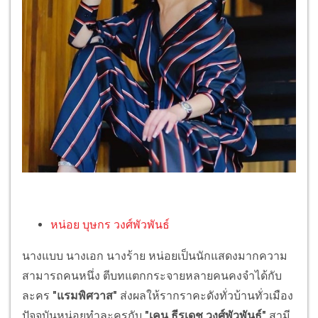
หน่อย บุษกร วงศ์พัวพันธ์
นางแบบ นางเอก นางร้าย หน่อยเป็นนักแสดงมากความ
สามารถคนหนึ่ง ตีบทแตกกระจายหลายคนคงจำได้กับ
ละคร
"แรมพิศวาส"
ส่งผลให้รากราคะดังทั่วบ้านทั่วเมือง
ปัจจุบันหน่อยทำละครกับ
"เคน ธีรเดช วงศ์พัวพันธ์"
สามี