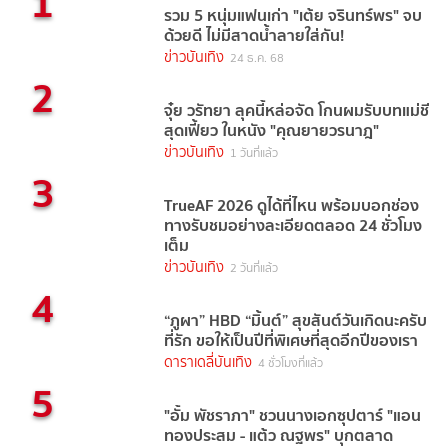
1
รวม 5 หนุ่มแฟนเก่า "เต้ย จรินทร์พร" จบ
ด้วยดี ไม่มีสาดน้ำลายใส่กัน!
ข่าวบันเทิง
24 ธ.ค. 68
2
จุ๋ย วรัทยา ลุคนี้หล่อจัด โกนผมรับบทแม่ชี
สุดเฟี้ยว ในหนัง "คุณยายวรนาฎ"
ข่าวบันเทิง
1 วันที่แล้ว
3
TrueAF 2026 ดูได้ที่ไหน พร้อมบอกช่อง
ทางรับชมอย่างละเอียดตลอด 24 ชั่วโมง
เต็ม
ข่าวบันเทิง
2 วันที่แล้ว
4
“ภูผา” HBD “มิ้นต์” สุขสันต์วันเกิดนะครับ
ที่รัก ขอให้เป็นปีที่พิเศษที่สุดอีกปีของเรา
ดาราเดลี่บันเทิง
4 ชั่วโมงที่แล้ว
5
"อั้ม พัชราภา" ชวนนางเอกซุปตาร์ "แอน
ทองประสม - แต้ว ณฐพร" บุกตลาด