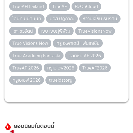
TrueAFthailand
TrueAF
BeOnCloud
โดนัท มนัสนันท์
มอส ปฏิภาณ
หวานเจี๊ยบ ธนรัตน์
เชา ชวรัตน์
เจษ เจษฎ์พิพัฒ
TrueVisionsNow
True Visions Now
ทรู อะคาเดมี แฟนเทเชีย
True Academy Fantasia
ออดิชั่น AF 2026
TrueAF 2026
ทรูเอเอฟ2026
TrueAF2026
ทรูเอเอฟ 2026
trueidstory
ยอดนิยมในตอนนี้