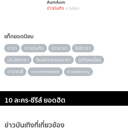
AumAum
ข่าวบันเทิง
4 วันที่แล้ว
แท็กยอดนิยม
ดารา
ข่าวบันเทิง
ข่าวดารา
ไอจีดารา
ประวัติดารา
อินสตราแกรมดารา
ดูทีวีออนไลน์
ดาราเดลี่
recommended
trueidstory
10 ละคร-ซีรีส์ ยอดฮิต
ข่าวบันเทิงที่เกี่ยวข้อง