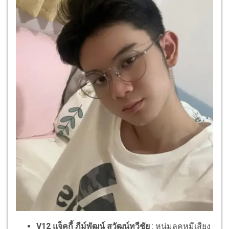
V12 แจ็คกี้ ภีม์พัฒน์ สุวัฒน์ทวีชัย
: หนุ่มลุคหมีเสียง