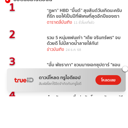
1
“ภูผา” HBD “มิ้นต์” สุขสันต์วันเกิดนะครับ
ที่รัก ขอให้เป็นปีที่พิเศษที่สุดอีกปีของเรา
ดาราเดลี่บันเทิง
11 ชั่วโมงที่แล้ว
2
รวม 5 หนุ่มแฟนเก่า "เต้ย จรินทร์พร" จบ
ด้วยดี ไม่มีสาดน้ำลายใส่กัน!
ข่าวบันเทิง
24 ธ.ค. 68
3
"อั้ม พัชราภา" ชวนนางเอกซุปตาร์ "แอน
ทองประสม - แต้ว ณฐพร" บุกตลาด
AumAum
ดาวน์โหลด ทรูไอดีแอป
โหลดเลย
ข่าวบันเทิง
4 วันที่แล้ว
สัมผัสโลกไร้ขีดจำกัดกับทรูไอดี
4
จุ๋ย วรัทยา ลุคนี้หล่อจัด โกนผมรับบทแม่ชี
สุดเฟี้ยว ในหนัง "คุณยายวรนาฎ"
ข่าวบันเทิง
1 ชั่วโมงที่แล้ว
5
"เป๊ก - นิว" บินตรงสมุยจัดบิ๊กเซอร์ไพรส์