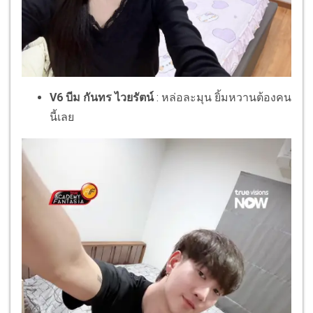
V6 บีม กันทร ไวยรัตน์
: หล่อละมุน ยิ้มหวานต้องคน
นี้เลย