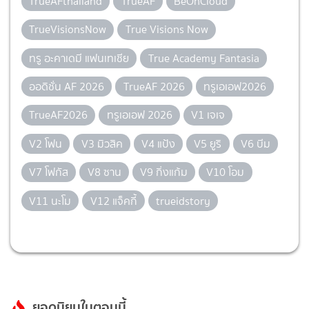
TrueAFthailand
TrueAF
BeOnCloud
TrueVisionsNow
True Visions Now
ทรู อะคาเดมี แฟนเทเชีย
True Academy Fantasia
ออดิชั่น AF 2026
TrueAF 2026
ทรูเอเอฟ2026
TrueAF2026
ทรูเอเอฟ 2026
V1 เจเจ
V2 โฟน
V3 มิวสิค
V4 แป้ง
V5 ยูริ
V6 บีม
V7 โฟกัส
V8 ซาน
V9 กิ่งแก้ม
V10 โอม
V11 นะโม
V12 แจ็คกี้
trueidstory
ยอดนิยมในตอนนี้