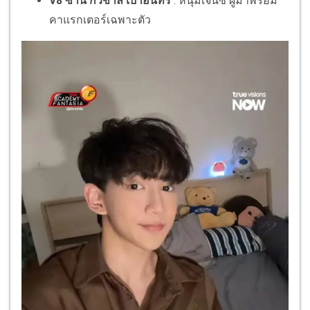
V8 ซาน กวีขาล เปาอินทร์
: หนุ่มเจนซี ผู้มาพร้อม
คาแรกเตอร์เฉพาะตัว