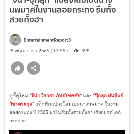
นพมาศในงานลอยกระทง ธีมทั้ง
สวยทั้งฮา
EntertainmentReport3
8 พฤศจิกายน 2565 ( 11:56 )
698
คู่ซี้คู่ใหม่
"
จีน่า วิรายา ภัทรโชคชัย
"
และ
"
ปุ๊กลุก ฝนทิพย์
วัชรตระกูล
"
แท็กทีมแปลงโฉมเป็นนางนพมาศ ในงาน
ลอยกระทง ปี 2565 มาในธีมทั้งสวยทั้งฮา เรียกยอดไลก์
กระจาย