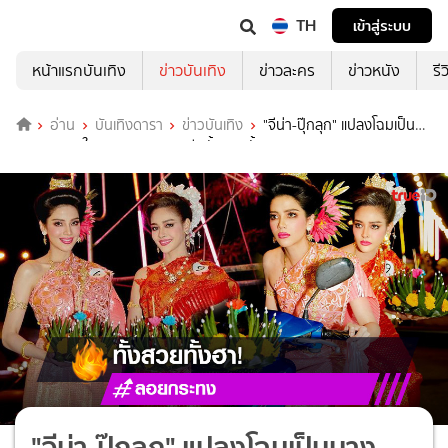
TH
เข้าสู่ระบบ
หน้าแรกบันเทิง
ข่าวบันเทิง
ข่าวละคร
ข่าวหนัง
รี
อ่าน
บันเทิงดารา
ข่าวบันเทิง
"จีน่า-ปุ๊กลุก" แปลงโฉมเป็น
นางนพมาศในงานลอยกระทง ธีมทั้งสวยทั้งฮา
"จีน่า-ปุ๊กลุก" แปลงโฉมเป็นนาง