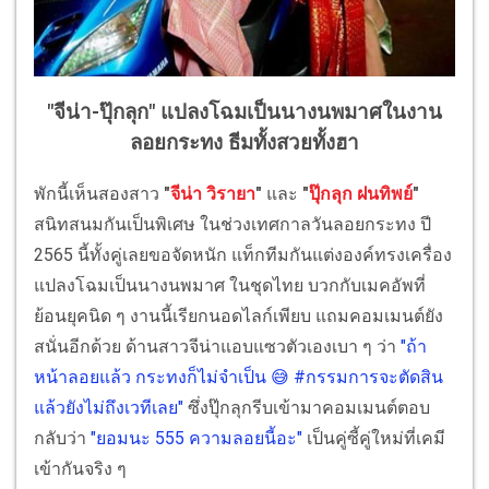
"จีน่า-ปุ๊กลุก" แปลงโฉมเป็นนางนพมาศในงาน
ลอยกระทง ธีมทั้งสวยทั้งฮา
พักนี้เห็นสองสาว
"
จีน่า วิรายา
"
และ
"
ปุ๊กลุก ฝนทิพย์
"
สนิทสนมกันเป็นพิเศษ ในช่วงเทศกาลวันลอยกระทง ปี
2565 นี้ทั้งคู่เลยขอจัดหนัก แท็กทีมกันแต่งองค์ทรงเครื่อง
แปลงโฉมเป็นนางนพมาศ ในชุดไทย บวกกับเมคอัพที่
ย้อนยุคนิด ๆ งานนี้เรียกนอดไลก์เพียบ แถมคอมเมนต์ยัง
สนั่นอีกด้วย ด้านสาวจีน่าแอบแซวตัวเองเบา ๆ ว่า
"ถ้า
หน้าลอยแล้ว กระทงก็ไม่จำเป็น 😅 #กรรมการจะตัดสิน
แล้วยังไม่ถึงเวทีเลย"
ซึ่งปุ๊กลุกรีบเข้ามาคอมเมนต์ตอบ
กลับว่า
"ยอมนะ 555 ความลอยนี้อะ"
เป็นคู่ซี้คู่ใหม่ที่เคมี
เข้ากันจริง ๆ