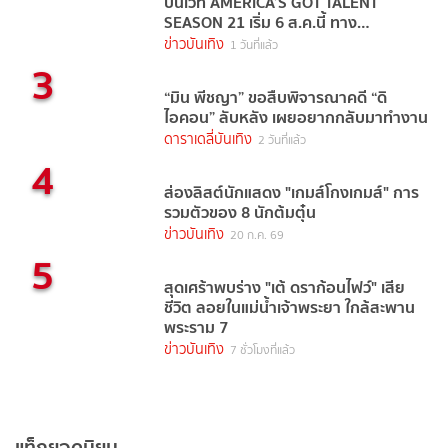
บนเวที AMERICA’S GOT TALENT
SEASON 21 เริ่ม 6 ส.ค.นี้ ทาง
TrueVisions NOW
ข่าวบันเทิง
1 วันที่แล้ว
3
“มิน พีชญา” ขอสืบพิจารณาคดี “ดิ
ไอคอน” ลับหลัง เผยอยากกลับมาทำงาน
ดาราเดลี่บันเทิง
2 วันที่แล้ว
4
ส่องลิสต์นักแสดง "เกมส์โกงเกมส์" การ
รวมตัวของ 8 นักต้มตุ๋น
ข่าวบันเทิง
20 ก.ค. 69
5
สุดเศร้าพบร่าง "เต้ ดราก้อนไฟว์" เสีย
ชีวิต ลอยในแม่น้ำเจ้าพระยา ใกล้สะพาน
พระราม 7
ข่าวบันเทิง
7 ชั่วโมงที่แล้ว
แท็กยอดนิยม