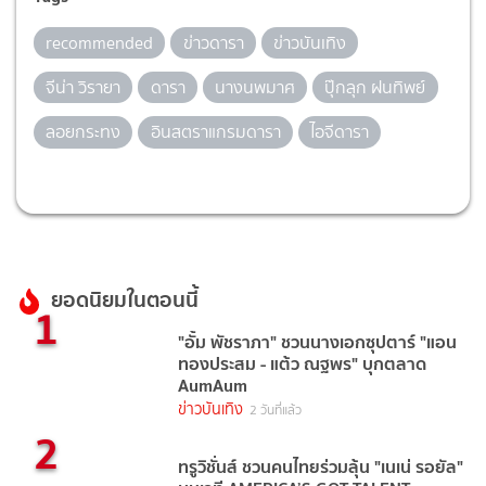
recommended
ข่าวดารา
ข่าวบันเทิง
จีน่า วิรายา
ดารา
นางนพมาศ
ปุ๊กลุก ฝนทิพย์
ลอยกระทง
อินสตราแกรมดารา
ไอจีดารา
ยอดนิยมในตอนนี้
1
"อั้ม พัชราภา" ชวนนางเอกซุปตาร์ "แอน
ทองประสม - แต้ว ณฐพร" บุกตลาด
AumAum
ข่าวบันเทิง
2 วันที่แล้ว
2
ทรูวิชั่นส์ ชวนคนไทยร่วมลุ้น "เนเน่ รอยัล"