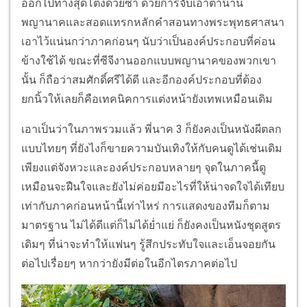
ออกไปทางสุดโต่งด้วยซ้ำ ด้วยการจับเอาตำนาน
พญานาคและสอดแทรกหลักคำสอนทางพระพุทธศาสนา
เอาไว้แน่นกว่าภาคก่อนๆ นับว่าเป็นองค์ประกอบที่ค่อน
ข้างใช้ได้ ขณะที่ซีจีงานออกแบบพญานาคของพวกเขา
นั้น ก็ถือว่าสมศักดิ์ศรีได้ดี และอีกองค์ประกอบที่ต้อง
ยกนิ้วให้เลยก็คือเทคนิคการแต่งหน้ายังเทพเหมือนเดิม
เอาเป็นว่าในภาพรวมแล้ว พี่นาค 3 ก็ยังคงเป็นหนังผีตลก
แบบไทยๆ ที่ยังไงก็ขายความบันเทิงให้กับคนดูได้เช่นเดิม
เพียงแต่จังหวะและองค์ประกอบหลายๆ จุดในภาคนี้ดู
เหมือนจะฝืนใจและยังไม่ค่อยมีอะไรที่ให้น่าจดใจได้เทียบ
เท่ากับภาคก่อนหน้านี้เท่าไหร่ การแสดงของทีมก็ตาม
มาตรฐาน ไม่ได้ดีแต่ก็ไม่ได้ย่ำแย่ ก็ยังคงเป็นหนังชุดสูตร
เดิมๆ ที่น่าจะทำให้แฟนๆ รู้สึกประทับใจและเอ็นจอยกัน
ต่อไปเรื่อยๆ หากว่ายังมีต่อในอีกไตรภาคต่อไป