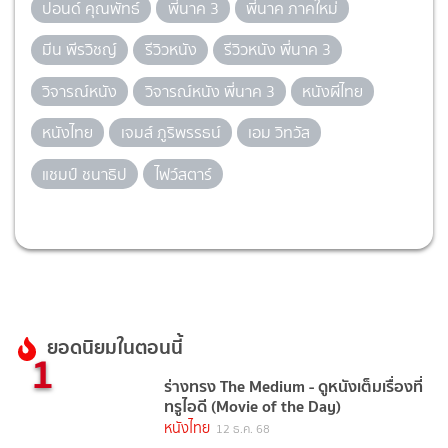
ปอนด์ คุณพัทธ์
พี่นาค 3
พี่นาค ภาคใหม่
มีน พีรวิชญ์
รีวิวหนัง
รีวิวหนัง พี่นาค 3
วิจารณ์หนัง
วิจารณ์หนัง พี่นาค 3
หนังผีไทย
หนังไทย
เจมส์ ภูริพรรธน์
เอม วิทวัส
แชมป์ ชนาธิป
ไฟว์สตาร์
ยอดนิยมในตอนนี้
1
ร่างทรง The Medium - ดูหนังเต็มเรื่องที่
ทรูไอดี (Movie of the Day)
หนังไทย
12 ธ.ค. 68