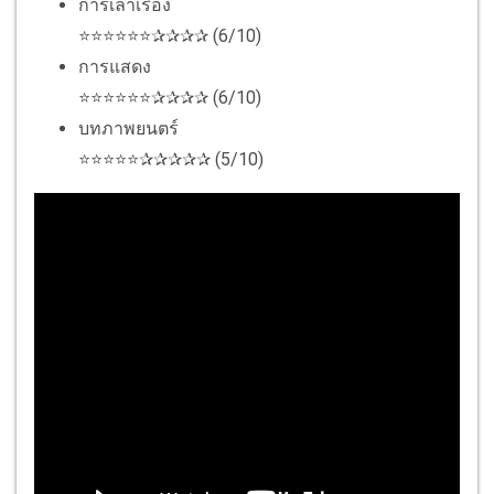
การเล่าเรื่อง
⭐⭐⭐⭐⭐⭐✰✰✰✰ (6/10)
การแสดง
⭐⭐⭐⭐⭐⭐✰✰✰✰ (6/10)
บทภาพยนตร์
⭐⭐⭐⭐⭐✰✰✰✰✰ (5/10)