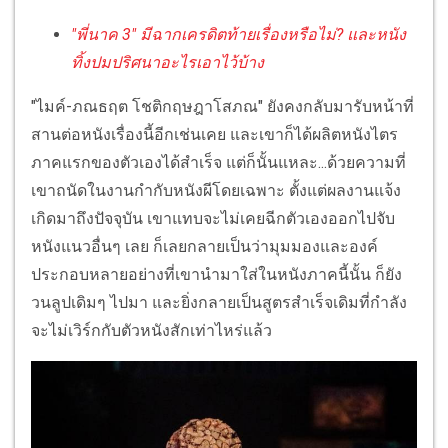
"พี่นาค 3" มีฉากเครดิตท้ายเรื่องหรือไม่? และหนัง
ทิ้งปมปริศนาอะไรเอาไว้บ้าง
"ไมค์-ภณธฤต โชติกฤษฎาโสภณ" ยังคงกลับมารับหน้าที่
สานต่อหนังเรื่องนี้อีกเช่นเคย และเขาก็ได้ผลิตหนังไตร
ภาคแรกของตัวเองได้สำเร็จ แต่ก็นั้นแหละ...ด้วยความที่
เขาถนัดในงานกำกับหนังผีโดยเฉพาะ ตั้งแต่ผลงานแจ้ง
เกิดมาถึงปัจจุบัน เขาแทบจะไม่เคยฉีกตัวเองออกไปจับ
หนังแนวอื่นๆ เลย ก็เลยกลายเป็นว่ามุมมองและองค์
ประกอบหลายอย่างที่เขานำมาใส่ในหนังภาคนี้นั้น ก็ยัง
วนลูปเดิมๆ ไปมา และยิ่งกลายเป็นสูตรสำเร็จเดิมที่กำลัง
จะไม่เวิร์กกับตัวหนังสักเท่าไหร่แล้ว