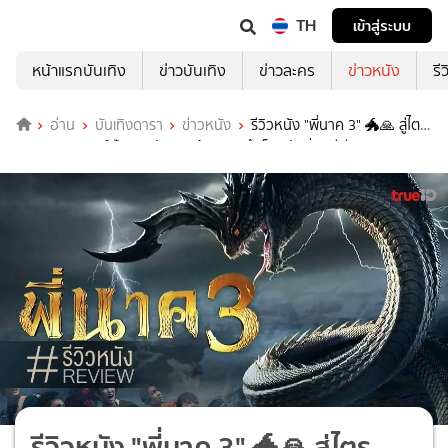
TH
เข้าสู่ระบบ
หน้าแรกบันเทิง
ข่าวบันเทิง
ข่าวละคร
ข่าวหนัง
รี
อ่าน
บันเทิงดารา
ข่าวหนัง
รีวิวหนัง "พี่นาค 3" 🐲🙏 สู่ไตร
ภาคแบบอารมณ์ฝืน เอาตัวรอดด้วยสูตรสำเร็จฉบับวิ่งหนีผี
รีวิวหนัง "พี่นาค 3" 🐲🙏 สู่ไตร