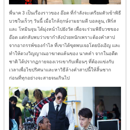
พี่นาค 3 เป็นเรื่องราวของ อ๊อด ที่กำลังจะเตรียมตัวเข้าพิธี
บวชในเร็วๆ วันนี้ เมื่อใกล้ฤกษ์งามยามดี บอลลูน, เฟิร์ส
และ โทมินจุน ได้มุ่งหน้าไปยังวัด เพื่อจะร่วมพิธีบวชของ
อ๊อด แต่กลับพบว่าเขากำลังป่วยหนักเพราะต้องคำสาป
จากอาถรรพ์ของกำไล ที่เขาได้ขุดพบเจอโดยบังเอิญ และ
ทำให้ดวงวิญญาณอาฆาตแค้นของ นาคคำ จากในอดีต
ชาติ ได้ปรากฏกายจองเวรเขากับเพื่อนๆ ที่ต้องแข่งกับ
เวลาเพื่อไขปริศนาและหาวิธีล้างคำสาปนี้ให้สิ้นซาก
ก่อนที่ทุกอย่างจะสายจนเกินไป