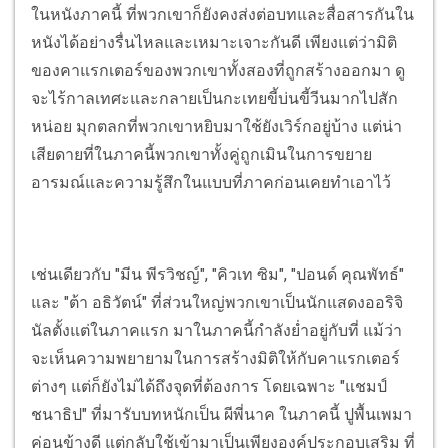
ในหนังภาคนี้ ที่พวกเขาก็ยังคงส่งต่อบทและสื่อสารกันใน
หนังได้อย่างรื่นไหลและเหมาะเจาะกันดี เพียงแต่ว่ามิติ
ของคาแรกเตอร์ของพวกเขาทั้งสองที่ถูกสร้างออกมา ดู
จะไร้กาลเทศะและกลายเป็นกะเทยขี้บ่นขี้วีนมากไปสัก
หน่อย มุกตลกที่พวกเขาหยิบมาใช้ยังเวิร์กอยู่บ้าง แต่น่า
เสียดายที่ในภาคนี้พวกเขาทั้งคู่ถูกเมินในการขยาย
อารมณ์และความรู้สึกในแบบที่ภาคก่อนเคยทำเอาไว้
เช่นเดียวกับ "มีน พีรวิชญ์", "คิวเท ซิม", "ปอนด์ คุณพัทธ์"
และ "ต้า อธิวัตน์" ที่ส่วนใหญ่พวกเขาเป็นนักแสดงออริจิ
นัลตั้งแต่ในภาคแรก มาในภาคนี้กำลังย่ำอยู่กับที่ แม้ว่า
จะเห็นความพยายามในการสร้างมิติให้กับคาแรกเตอร์
ต่างๆ แต่ก็ยังไม่ได้ถึงจุดที่ต้องการ โดยเฉพาะ "แชมป์
ชนาธิป" ที่มารับบทหนักเป็น ผีพี่นาค ในภาคนี้ ปูพื้นเพมา
ค่อนข้างดี แต่กลับใช้เข้ามาเป็นเพียงองค์ประกอบเสริม ที่