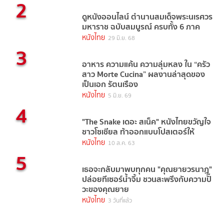
2
ดูหนังออนไลน์ ตํานานสมเด็จพระนเรศวร
มหาราช ฉบับสมบูรณ์ ครบทั้ง 6 ภาค
หนังไทย
29 มิ.ย. 68
3
อาหาร ความแค้น ความลุ่มหลง ใน “ครัว
สาว Morte Cucina” ผลงานล่าสุดของ
เป็นเอก รัตนเรือง
หนังไทย
5 มิ.ย. 69
4
"The Snake เดอะ สเน็ค" หนังไทยขวัญใจ
ชาวโซเชียล ท้าออกแบบโปสเตอร์ให้
หนังไทย
10 ส.ค. 63
5
เธอจะกลับมาพบทุกคน "คุณยายวรนาฏ"
ปล่อยทีเซอร์น้ำจิ้ม ชวนสะพรึงกับความปั๊
วะของคุณยาย
หนังไทย
3 วันที่แล้ว