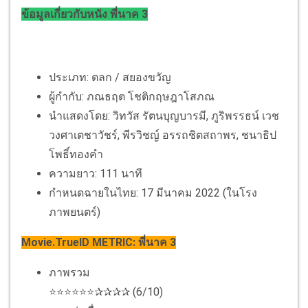
ข้อมูลเกี่ยวกับหนัง พี่นาค 3
ประเภท: ตลก / สยองขวัญ
ผู้กำกับ: ภณธฤต โชติกฤษฎาโสภณ
นำแสดงโดย: วิทวัส รัตนบุญบารมี, ภูริพรรธน์ เวช
วงศาเตชาวัชร์, พีรวิชญ์ อรรถชิตสถาพร, ชนาธิป
โพธิ์ทองคำ
ความยาว: 111 นาที
กำหนดฉายในไทย: 17 มีนาคม 2022 (ในโรง
ภาพยนตร์)
Movie.TrueID METRIC: พี่นาค 3
ภาพรวม
⭐⭐⭐⭐⭐⭐✰✰✰✰ (6/10)