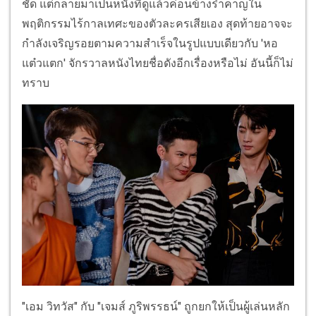
ชัด แต่กลายมาเป็นหนังที่ดูแล้วค่อนข้างรำคาญใน
พฤติกรรมไร้กาลเทศะของตัวละครเสียเอง สุดท้ายอาจจะ
กำลังเจริญรอยตามความสำเร็จในรูปแบบเดียวกับ 'หอ
แต๋วแตก' จักรวาลหนังไทยชื่อดังอีกเรื่องหรือไม่ อันนี้ก็ไม่
ทราบ
"เอม วิทวัส" กับ "เจมส์ ภูริพรรธน์" ถูกยกให้เป็นผู้เล่นหลัก