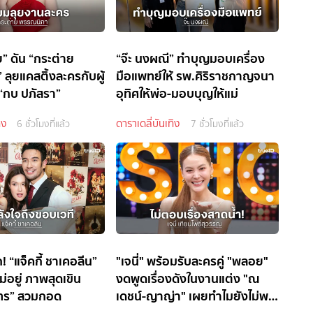
ย” ดัน “กระต่าย
“จ๊ะ นงผณี” ทำบุญมอบเครื่อง
ลุยแคสติ้งละครกับผู้
มือแพทย์ให้ รพ.ศิริราชกาญจนา
“กบ ปภัสรา”
อุทิศให้พ่อ-มอบบุญให้แม่
ิง
ดาราเดลี่บันเทิง
6 ชั่วโมงที่แล้ว
7 ชั่วโมงที่แล้ว
 “แจ็คกี้ ชาเคอลีน”
"เจนี่" พร้อมรับละครคู่ "พลอย"
่อยู่ ภาพสุดเขิน
งดพูดเรื่องดังในงานแต่ง "ณ
นทร” สวมกอด
เดชน์-ญาญ่า" เผยทำไมยังไม่พริ