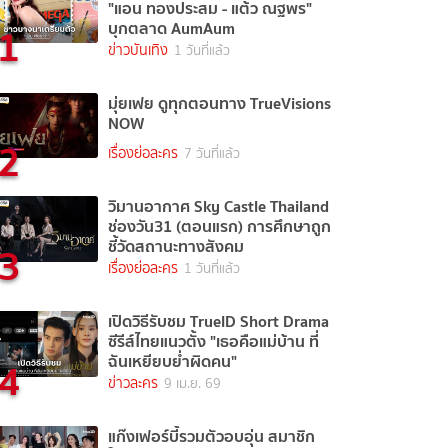
"แอน ทองประสม - แต้ว ณฐพร"
1
บุกตลาด AumAum
ข่าวบันเทิง
1 วันที่แล้ว
มุ่ยเฟย ดูทุกตอนทาง TrueVisions
NOW
2
เรื่องย่อละคร
7 วันที่แล้ว
วิมานอากาศ Sky Castle Thailand
ช่องวัน31 (ตอนแรก) การศึกษาถูก
3
ชี้วัดสถานะทางสังคม
เรื่องย่อละคร
1 วันที่แล้ว
เปิดวิธีรับชม TrueID Short Drama
ซีรีส์ไทยแนวตั้ง "เธอคือแม่บ้าน ที่
4
ฉันเหยียบย่ำผิดคน"
ข่าวละคร
9 เม.ย. 69
แก๊งเฟอร์บี้รวมตัวอบอุ่น สมาชิก