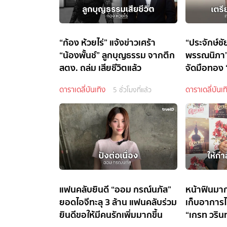
“ก้อง ห้วยไร่” แจ้งข่าวเศร้า
“ประจักษ์ชั
“น้องพั้นช์” ลูกบุญธรรม จากตึก
พรรณนิภา” 
สตง. ถล่ม เสียชีวิตแล้ว
จัดมือทอง 
ดาราเดลี่บันเทิง
ดาราเดลี่บันเท
5 ชั่วโมงที่แล้ว
แฟนคลับยินดี “ออม กรณ์นภัส”
หน้าฟินมาก!
ยอดไอจีทะลุ 3 ล้าน แฟนคลับร่วม
เก็บอาการไม
ยินดีขอให้มีคนรักเพิ่มมากขึ้น
“เกรท วริ