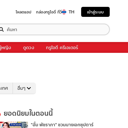
TH
เข้าสู่ระบบ
โหลดแอป
กล่องทรูไอดี ทีวี
ผู้หญิง
ดูดวง
ทรูไอดี ครีเอเตอร์
ระเทศ
อื่นๆ
ยอดนิยมในตอนนี้
"อั้ม พัชราภา" ชวนนางเอกซุปตาร์