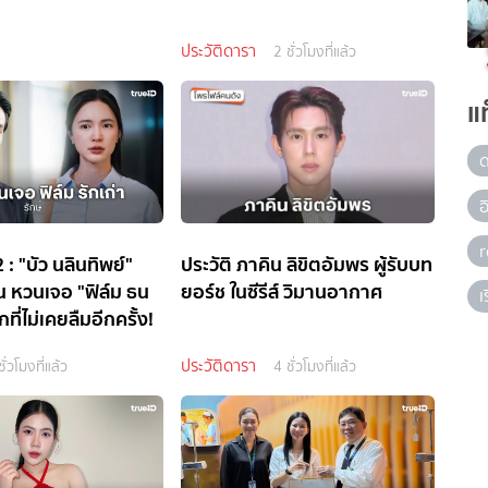
ประวัติดารา
2 ชั่วโมงที่แล้ว
แ
 : "บัว นลินทิพย์"
ประวัติ ภาคิน ลิขิตอัมพร ผู้รับบท
ัน หวนเจอ "ฟิล์ม ธน
ยอร์ช ในซีรีส์ วิมานอากาศ
เ
ที่ไม่เคยลืมอีกครั้ง!
ประวัติดารา
ชั่วโมงที่แล้ว
4 ชั่วโมงที่แล้ว