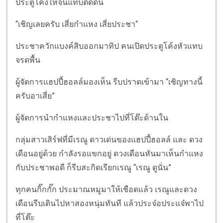
ประตูโค้งให้จนแทบติดดิน
“เชิญเลยครับ เสี่ยกำแหง เสี่ยประชา“
ประชาควักแบงค์สิบออกมาทิป คนเปิดประตูโค้งหัวแทบ
จรดพื้น
ผู้จัดการแฮปปี้ฮอลล์มองเห็น รีบปราดเข้ามา “เชิญทางนี้
ครับอาเสี่ย”
ผู้จัดการนำกำแหงและประชาไปที่โต๊ะด้านใน
กลุ่มสาวเสิร์ฟที่มีเรณู ดาวเด่นของแฮปปี้ฮอลล์ และ ดวง
เดือนอยู่ด้วย กำลังรอแขกอยู่ ดวงเดือนหันมาเห็นกำแหง
กับประชาพอดี ก็รีบสะกิดเรียกเรณู “เรณู ดูนั่น”
ทุกคนกิ๊กกั๊ก ประมาณหมูมาให้เชือดแล้ว เรณูและดวง
เดือนรีบเดินไปหาสองหนุ่มทันที แล้วประจ๋อประแจ๋พาไป
ที่โต๊ะ