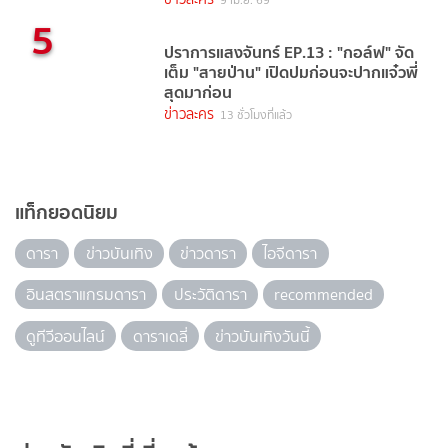
5
ปราการแสงจันทร์ EP.13 : "กอล์ฟ" จัด
เต็ม "สายป่าน" เปิดปมก่อนจะปากแจ๋วพี่
สุดมาก่อน
ข่าวละคร
13 ชั่วโมงที่แล้ว
แท็กยอดนิยม
ดารา
ข่าวบันเทิง
ข่าวดารา
ไอจีดารา
อินสตราแกรมดารา
ประวัติดารา
recommended
ดูทีวีออนไลน์
ดาราเดลี่
ข่าวบันเทิงวันนี้