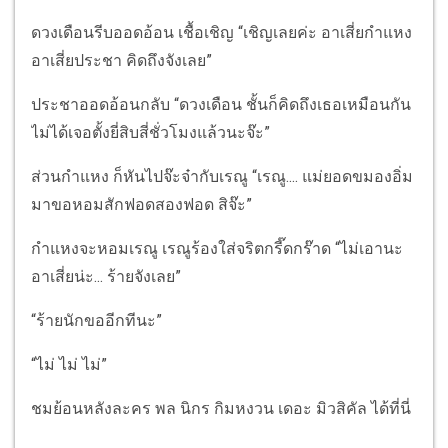
ดวงเดือนรีบออดอ้อน เชื้อเชิญ “เชิญเลยค่ะ อาเสี่ยกำแหง
อาเสี่ยประชา คิดถึงจังเลย”
ประชาออดอ้อนกลับ “ดวงเดือน ชั้นก็คิดถึงเธอเหมือนกัน
ไม่ได้เจอตั้งยี่สิบสี่ชั่วโมงแล้วนะจ๊ะ”
ส่วนกำแหง ก็หันไปจ๊ะจ๋ากับเรณู “เรณู.... แม่ยอดขมองอิ่ม
มาขอหอมสักฟอดสองฟอด สิจ๊ะ”
กำแหงจะหอมเรณู เรณูร้องใส่จริตกรี๊ดกร๊าด “ไม่เอานะ
อาเสี่ยน่ะ... ร้ายจังเลย”
“ร้ายนักขออีกทีนะ”
“ไม่ ไม่ ไม่”
ชมย้อนหลังละคร พล นิกร กิมหงวน เดอะ มิวสิคัล ได้ที่นี่