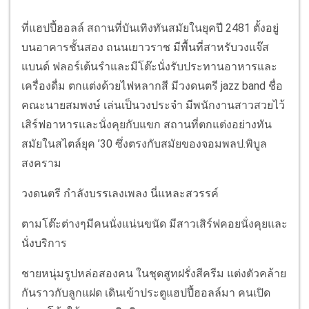
ที่แฮปปี้ฮอลล์ สถานที่บันเทิงทันสมัยในยุคปี 2481 ตั้งอยู่
บนอาคารชั้นสอง ถนนเยาวราช มีพื้นที่สาหรับวงแจ๊ส
แบนด์ ฟลอร์เต้นรำและมีโต๊ะนั่งรับประทานอาหารและ
เครื่องดื่ม ตกแต่งด้วยไฟหลากสี มีวงดนตรี jazz band ชื่อ
คณะนายสมพงษ์ เล่นเป็นวงประจำ มีพนักงานสาวสวยไว้
เสิร์ฟอาหารและนั่งคุยกับแขก สถานที่ตกแต่งอย่างทัน
สมัยในสไตล์ยุค ’30 ซึ่งตรงกับสมัยของจอมพลป.พิบูล
สงคราม
วงดนตรี กำลังบรรเลงเพลง นี่แหละสวรรค์
ตามโต๊ะต่างๆมีคนนั่งแน่นขนัด มีสาวเสิร์ฟคอยนั่งคุยและ
นั่งบริการ
ชายหนุ่มรูปหล่อสองคน ในชุดสูทฝรั่งสีครีม แต่งตัวคล้าย
กันราวกับลูกแฝด เดินเข้าประตูแฮปปี้ฮอลล์มา คนเปิด