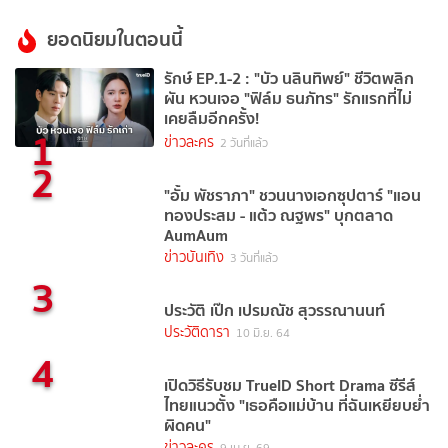
ยอดนิยมในตอนนี้
รักษ์ EP.1-2 : "บัว นลินทิพย์" ชีวิตพลิก
ผัน หวนเจอ "ฟิล์ม ธนภัทร" รักแรกที่ไม่
เคยลืมอีกครั้ง!
1
ข่าวละคร
2 วันที่แล้ว
2
"อั้ม พัชราภา" ชวนนางเอกซุปตาร์ "แอน
ทองประสม - แต้ว ณฐพร" บุกตลาด
AumAum
ข่าวบันเทิง
3 วันที่แล้ว
3
ประวัติ เป๊ก เปรมณัช สุวรรณานนท์
ประวัติดารา
10 มิ.ย. 64
4
เปิดวิธีรับชม TrueID Short Drama ซีรีส์
ไทยแนวตั้ง "เธอคือแม่บ้าน ที่ฉันเหยียบย่ำ
ผิดคน"
ข่าวละคร
9 เม.ย. 69