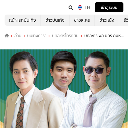
TH
เข้าสู่ระบบ
หน้าแรกบันเทิง
ข่าวบันเทิง
ข่าวละคร
ข่าวหนัง
รี
อ่าน
บันเทิงดารา
บทละครโทรทัศน์
บทละคร พล นิกร กิมหง
วน เดอะ มิวสิคัล