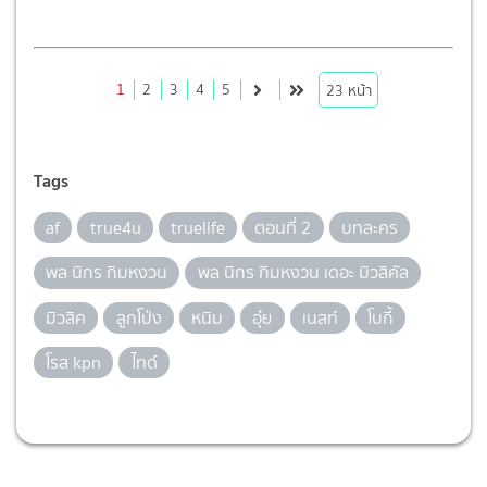
1
2
3
4
5
23
หน้า
Tags
af
true4u
truelife
ตอนที่ 2
บทละคร
พล นิกร กิมหงวน
พล นิกร กิมหงวน เดอะ มิวสิคัล
มิวสิค
ลูกโป่ง
หนิม
อุ๋ย
เนสท์
โบกี้
โรส kpn
ไทด์