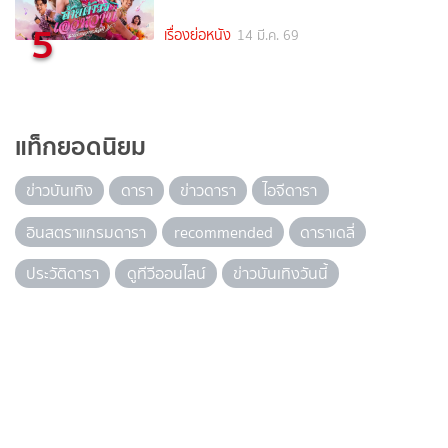
5
เรื่องย่อหนัง
14 มี.ค. 69
แท็กยอดนิยม
ข่าวบันเทิง
ดารา
ข่าวดารา
ไอจีดารา
อินสตราแกรมดารา
recommended
ดาราเดลี่
ประวัติดารา
ดูทีวีออนไลน์
ข่าวบันเทิงวันนี้