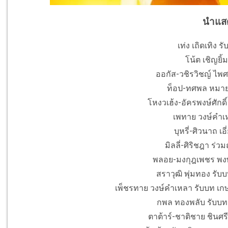
นำแส
เท่ง เถิดเทิง ร
โน้ต เชิญยิ้
ออกัส-วชิรวิชญ์ ไพศา
ท็อป-ทศพล หมายส
โหงวเฮ้ง-อัครพงษ์ศักดิ
เพทาย วงษ์คำเ
บุหรี่-ศิวนาถ เอ
มิลลี่-ศิริชฎา ร่ว
พลอย-มงกุฎเพชร พงษ
สราวุฒิ พุ่มทอง รับบ
เพ็ชรทาย วงษ์คำเหลา รับบท เกษ
กพล ทองพลับ รับบท พ่
ตาต้าร์-ชาติชาย ชินศรี 