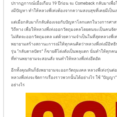
ปรากฏการณ์เมื่อเกือบ 19 ปีก่อน จะ Comeback กลับมาเพื่อได้เ
งมีปัญหา ทำให้หลวงพี่เท่งต้องจากความสงบสุขที่เคยมีเป็นเ
แต่เมื่อกลับมาก็กลับต้องเจอกับปัญหาโลกแตกในวงการศาสน
วิถีทาง เพื่อให้หลวงพี่เท่งออกวัตถุมงคลโดยตนจะเป็นคนจ
ไม่คิดจะออกวัตถุมงคล แต่ด้วยความจำเป็นในที่สุดหลวงพี
พยายามสร้างสถานะการณ์ให้ทุกคนคิดว่าหลวงพี่เท่งมีอิทธิป
รุ่น “กลับตาลปัตร” ก็ขายดีโด่งดังเป็นพลุแตก นั่นทำให้ทุกค
ที่ท่านพยายามจะสอนสั่ง จนทำให้หลวงพี่เท่งอึดอัด
อีกทั้งคุณทินก็ยังพยายามจะออกวัตถุมงคล หลวงพี่เท่งรุ่นต่
หลวงพี่เท่งจะจัดการเรื่องราวพวกนั้นได้อย่างไร ใช้ “ปัญญา
อย่างไร