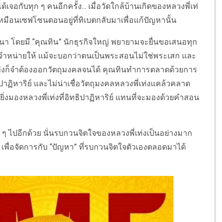
จอกับทุก ๆ คนอีกครั้ง... เมื่อวัดใกล้บ้านเกิดของหลวงพี่เท่
หมือนเซฟโซนตอนอยู่ที่ทิเบตกลับมาเพื่อแก้ปัญหานั้น
า โดยมี “คุณทิน” นักธุรกิจใหญ่ พยายามจะยื่นขอเสนอทุก
ัดจำหน่ายให้ แม้จะบอกว่าตนเป็นพระสอนไม่ใช่พระเสก และ
่เท่งก็จำต้องออกวัตถุมงคลจนได้ คุณทินทำการตลาดด้วยการ
าฏิหาริย์ และไม่น่าเชื่อวัตถุมงคลหลวงพี่เท่งแคล้วคลาด
นยิ่งมองหลวงพี่เท่งที่อิทธิปาฏิหาริย์ แทนที่จะมองด้วยคำสอน
อ ๆ ไปอีกด้วย นั่นรบกวนจิตใจของหลวงพี่เท่งเป็นอย่างมาก
” เพื่อจัดการกับ “ปัญหา” ที่รบกวนจิตใจตัวเองตลอดมาได้