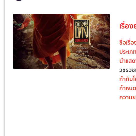
เรื่อง
ชื่อเรื่
ประเภ
นำแสด
วชิรวิ
กำกับ
กำหน
ความย