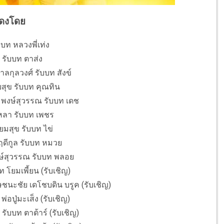
ดงโดย
ับบท หลวงพี่เท่ง
ม รับบท ตาส่ง
ลกุลวงศ์ รับบท สังข์
ุข รับบท คุณทิน
์ พงษ์สุวรรณ รับบท เดช
หลา รับบท เพชร
ี่ยมสุข รับบท ไข่
มฤดีกูล รับบท หมวย
์สุวรรณ รับบท พลอย
ท โยมเพี้ยน (รับเชิญ)
ชนะชัย เดโชบดิน บรูค (รับเชิญ)
อปู่มะเส็ง (รับเชิญ)
รับบท ตาต้าร์ (รับเชิญ)