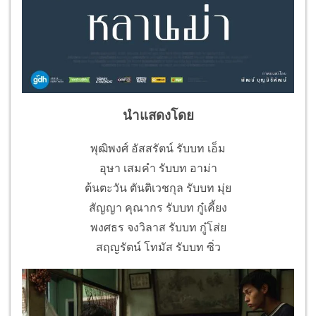
นำแสดงโดย
พุฒิพงศ์ อัสสรัตน์ รับบท เอ็ม
อุษา เสมคำ รับบท อาม่า
ต้นตะวัน ตันติเวชกุล รับบท มุ่ย
สัญญา คุณากร รับบท กู๋เคี้ยง
พงศธร จงวิลาส รับบท กู๋โส่ย
สฤญรัตน์ โทมัส รับบท ซิ่ว