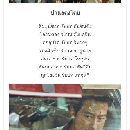
นำแสดงโดย
คิมยุนซอก รับบท ฮันชินซึง
โจอินซอง รับบท คังแดจิน
ฮอจุนโฮ รับบท ริมยงซู
จองมันซิก รับบท กงซูชอล
คิมแจฮวา รับบท โชซูจิน
พัคกยองฮเย รับบท พัคจีอึน
กูกโยฮวัน รับบท แทจุนกิ