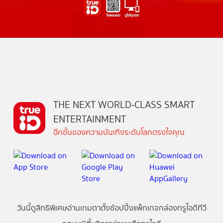
THE NEXT WORLD-CLASS SMART
ENTERTAINMENT
อีกขั้นของความบันเทิงระดับโลกตรงใจคุณ
วันนี้
ดู
สิทธิพิเศษ
อ่าน
เกม
ตาตั้ง
ช้อปปิ้ง
แพ็กเกจ
กล่องทรูไอดีทีวี