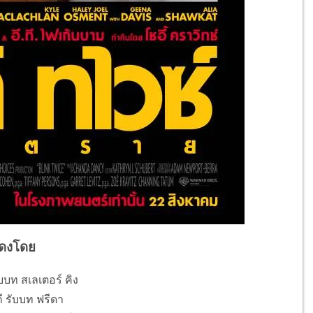
ดงโดย
บบท สเลเตอร์ คิง
ี รับบท ฟรีดา