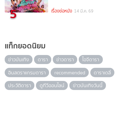
5
เรื่องย่อหนัง
14 มี.ค. 69
แท็กยอดนิยม
ข่าวบันเทิง
ดารา
ข่าวดารา
ไอจีดารา
อินสตราแกรมดารา
recommended
ดาราเดลี่
ประวัติดารา
ดูทีวีออนไลน์
ข่าวบันเทิงวันนี้