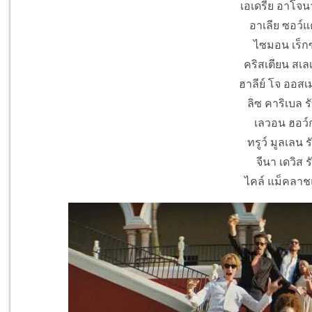
เอเดรีย อาโจน
อาเลีย ซอว์แ
ไซมอน เร็กซ์
คริสเตียน สเลเ
ฮาลีย์ โจ ออสเ
ลิซ คาริเบล 
เลวอน ฮอว์ก
ทรูว์ มูลเลน 
จีนา เดวิส ร
ไคล์ แม็คลาช