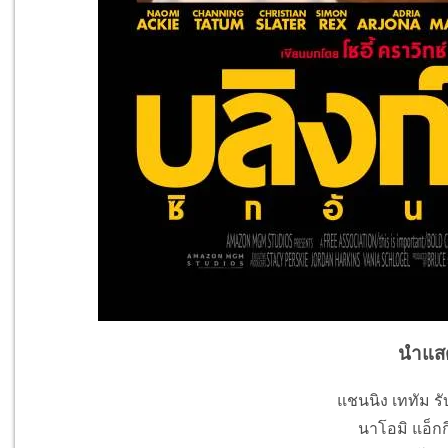
นำแส
แชนนิง เททัม รั
นาโอมิ แอ็กก