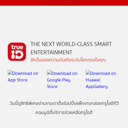
THE NEXT WORLD-CLASS SMART
ENTERTAINMENT
อีกขั้นของความบันเทิงระดับโลกตรงใจคุณ
วันนี้
ดู
สิทธิพิเศษ
อ่าน
เกม
ตาตั้ง
ช้อปปิ้ง
แพ็กเกจ
กล่องทรูไอดีทีวี
คอมมูนิตี้
บริการช่วยเหลือทรูไอดี