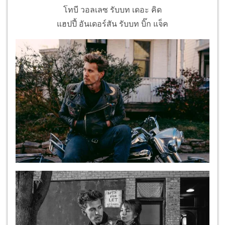
โทบี วอลเลซ รับบท เดอะ คิด
แฮปปี้ อันเดอร์สัน รับบท บิ๊ก แจ็ค