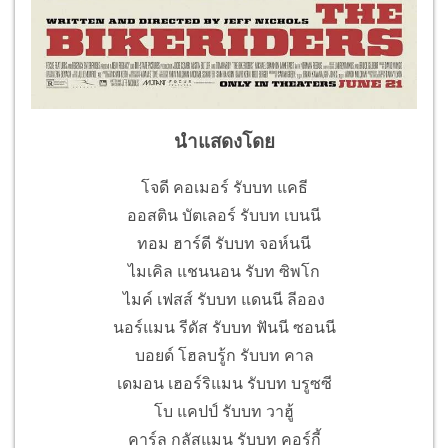
นำแสดงโดย
โจดี คอเมอร์ รับบท แคธี
ออสติน บัตเลอร์ รับบท เบนนี
ทอม ฮาร์ดี รับบท จอห์นนี
ไมเคิล แชนนอน รับท ซิพโก
ไมค์ เฟสส์ รับบท แดนนี ลีออง
นอร์แมน รีดัส รับบท ฟันนี ซอนนี
บอยด์ โฮลบรู้ก รับบท คาล
เดมอน เฮอร์ริแมน รับบท บรูซซี
โบ แคปป์ รับบท วาฮู้
คาร์ล กลัสแมน รับบท คอร์กี้