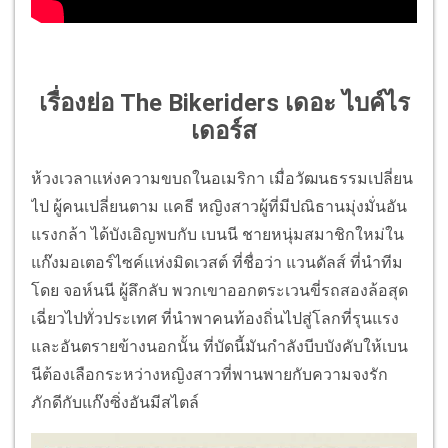
เรื่องย่อ The Bikeriders เดอะ ไบค์ไร
เดอร์ส
ห้วงเวลาแห่งความขบถในอเมริกา เมื่อวัฒนธรรมเปลี่ยน
ไป ผู้คนเปลี่ยนตาม แคธี หญิงสาวผู้ที่มีปณิธานมุ่งมั่นอัน
แรงกล้า ได้บังเอิญพบกับ เบนนี ชายหนุ่มสมาชิกใหม่ใน
แก๊งมอเตอร์ไซค์แห่งมิดเวสต์ ที่ชื่อว่า แวนดัลส์ ที่นำทีม
โดย จอห์นนี ผู้ลึกลับ พวกเขาออกตระเวนขี่รถสองล้อสุด
เฉี่ยวไปทั่วประเทศ ที่นำพาคนท้องถิ่นไปสู่โลกที่รุนแรง
และอันตรายข้างนอกนั้น ที่บัดนี้มันกำลังบีบบังคับให้เบน
นีต้องเลือกระหว่างหญิงสาวที่พานพายกับความจงรัก
ภักดีกับแก๊งซิ่งอันมีสไตล์