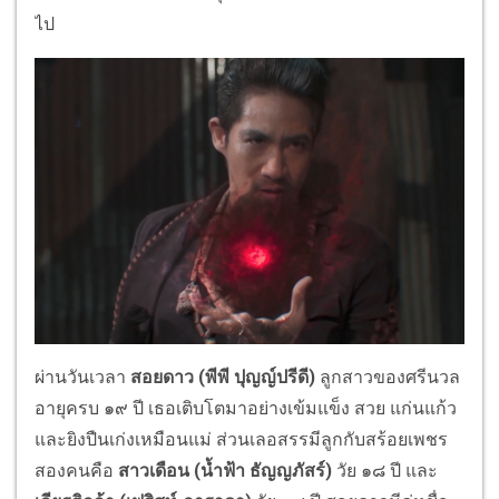
ไป
ผ่านวันเวลา
สอยดาว
(พีพี ปุญญ์ปรีดี)
ลูกสาวของศรีนวล
อายุครบ ๑๙ ปี เธอเติบโตมาอย่างเข้มแข็ง สวย แก่นแก้ว
และยิงปืนเก่งเหมือนแม่ ส่วนเลอสรรมีลูกกับสร้อยเพชร
สองคนคือ
สาวเดือน
(น้ำฟ้า ธัญญภัสร์)
วัย ๑๘ ปี และ