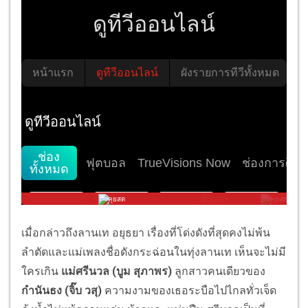
เมื่อกล่าวถึงลานเท อยุธยา เรื่องที่โด่งดังที่สุดคงไม่พ้น
ลำตัดและแม่เพลงชื่อดังกระฉ่อนในทุ่งลานเท เห็นจะไม่มี
ใครเกิน
แม่ศรีนวล (บูม สุภาพร)
ลูกสาวคนเดียวของ
กำนันธง (จิ๊บ วสุ)
ความงามของเธอระบือไปไกลทั่วเจ็ด