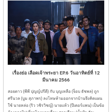
เรื่องย่อ เลือดเจ้าพระยา EP.6 วันอาทิตย์ที่ 12
มีนาคม 2566
สอยดาว (พีพี ปุญญ์ปรีดี) กับ บุญเหลือ (จ็อบ ธัชพล) ถูก
ศรีนวล (บูม สุภาพร) ลงโทษห้ามออกจากบ้านจึงคิดแผน
ใช้ นายหล่อ (ริว วชิรวิชญ์) นายแห้ว (ปีเตอร์แพน) เป็นข้อ