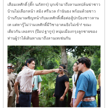
เสือมเหศักดิ์ (ตั๊ก นภัสกร) บุกเข้ามาถึงลานเทปล้นฆ่าชาว
บ้านไม่เลือกหน้า สมิง ศรีนวล กำนันธง พร้อมด้วยชาว
บ้านรีบมาเผชิญหน้ากับมเหศักดิ์เพื่อต่อสู้ปกป้องชาวลาน
เท แต่หารู้ไม่ว่ามเหศักดิ์มีวิชาอาคมยิงไม่เข้า! ขณะ
เดียวกัน เลอสรร (ป๊อป ฐากูร) หนุ่มเมืองกรุงลูกชายของ
ท่านผู้ว่าได้เดินทางมาถึงลานเทเช่นกัน