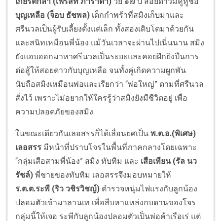
เกียรติกล้า (เฟริสท์ ภาราดา)
วัย ๑๗ ปี สอยดาวมีคู่หูชื่อ
บุญเหลือ (จ็อบ ธัชพล)
เด็กกำพร้าที่สมิงเก็บมาและ
ศรีนวลเป็นผู้รับเลี้ยงตั้งแต่เล็ก ทั้งสองเติบโตมาด้วยกัน
และสนิทเหมือนพี่น้อง แม้วันเวลาจะผ่านไปเนิ่นนาน สมิง
ยังแอบออกมาหาศรีนวลเป็นระยะและคอยฝึกยิงปืนการ
ต่อสู้ให้สอยดาวกับบุญเหลือ จนทั้งคู่เกิดความผูกพัน
นับถือสมิงเหมือนพ่อและเรียกว่า “พ่อใหญ่” ตามที่ศรีนวล
สั่งไว้ เพราะไม่อยากให้ใครรู้ว่าสมิงยังมีชีวิตอยู่ เพื่อ
ความปลอดภัยของสมิง
ในขณะเดียวกันเลอสรรก็ได้เลื่อนยศเป็น
พ.ต.อ.(พิเศษ)
เลอสรร
มีหน้าที่ปราบโจรในพื้นที่ภาคกลางโดยเฉพาะ
“กลุ่มเสือสามพี่น้อง” สมิง ทับทิม และ
เสือเทียน (รัล นว
รัชล์)
พี่ชายของทับทิม เลอสรรจึงมอบหมายให้
ร.ต.ต.ระพี (ริว วชิรวิชญ์)
ตำรวจหนุ่มไฟแรงกับลูกน้อง
ปลอมตัวเข้ามาลานเท เพื่อสืบหาแหล่งกบดานของโจร
กลุ่มนี้ให้เจอ ระพีกับลูกน้องปลอมตัวเป็นพ่อค้าเรือเร่ แต่