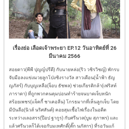
เรื่องย่อ เลือดเจ้าพระยา EP.12 วันอาทิตย์ที่ 26
มีนาคม 2566
สอยดาว(พีพี ปุญญ์ปรีดี) กับนายหล่อ(ริว วชิรวิชญ์) พักรบ
จับมือลงแข่งมวยลูกโป่งชิงรางวัล สาวเดือน(น้ำฟ้า ธัญ
ญภัสร์) กับบุญเหลือ(จ็อบ ธัชพล) ช่วยเกียรติกล้า(เฟริสท์
ภาราดา) ที่ถูกพวกคนคุมบ่อนทำร้ายจนบาดเจ็บหนัก
สร้อยเพชร(แจ็คกี้ ชาเคอลีน) โกรธมากที่เห็นลูกเจ็บ โดย
มีบันลือ(นิวส์ นริศสันต์) คอยสุมเชื้อไฟเรื่องในอดีต
ระหว่างเลอสรร(ป๊อป ฐากูร) กับศรีนวล(บูม สุภาพร) และ
แล้วศรีนวลก็ได้เจอกับมเหศักดิ์(ตั๊ก นภัสกร) ที่รอวันแก้