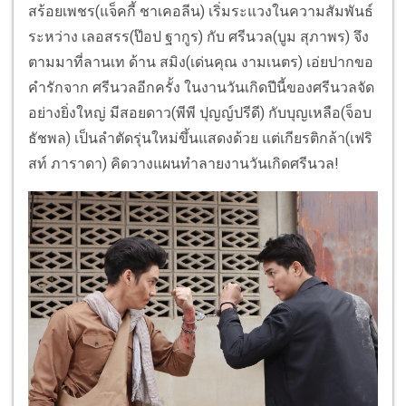
สร้อยเพชร(แจ็คกี้ ชาเคอลีน) เริ่มระแวงในความสัมพันธ์
ระหว่าง เลอสรร(ป๊อป ฐากูร) กับ ศรีนวล(บูม สุภาพร) จึง
ตามมาที่ลานเท ด้าน สมิง(เด่นคุณ งามเนตร) เอ่ยปากขอ
คำรักจาก ศรีนวลอีกครั้ง ในงานวันเกิดปีนี้ของศรีนวลจัด
อย่างยิ่งใหญ่ มีสอยดาว(พีพี ปุญญ์ปรีดี) กับบุญเหลือ(จ็อบ
ธัชพล) เป็นลำตัดรุ่นใหม่ขึ้นแสดงด้วย แต่เกียรติกล้า(เฟริ
สท์ ภาราดา) คิดวางแผนทำลายงานวันเกิดศรีนวล!