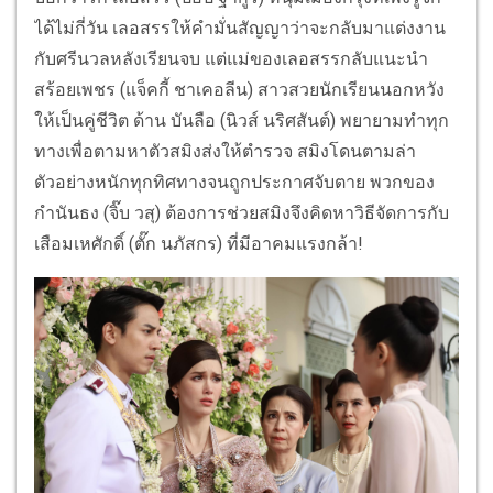
ได้ไม่กี่วัน เลอสรรให้คำมั่นสัญญาว่าจะกลับมาแต่งงาน
กับศรีนวลหลังเรียนจบ แต่แม่ของเลอสรรกลับแนะนำ
สร้อยเพชร (แจ็คกี้ ชาเคอลีน) สาวสวยนักเรียนนอกหวัง
ให้เป็นคู่ชีวิต ด้าน บันลือ (นิวส์ นริศสันต์) พยายามทำทุก
ทางเพื่อตามหาตัวสมิงส่งให้ตำรวจ สมิงโดนตามล่า
ตัวอย่างหนักทุกทิศทางจนถูกประกาศจับตาย พวกของ
กำนันธง (จิ๊บ วสุ) ต้องการช่วยสมิงจึงคิดหาวิธีจัดการกับ
เสือมเหศักดิ์ (ตั๊ก นภัสกร) ที่มีอาคมแรงกล้า!