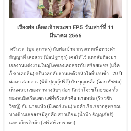
เรื่องย่อ เลือดเจ้าพระยา EP.5 วันเสาร์ที่ 11
มีนาคม 2566
ศรีนวล (บูม สุภาพร) กับพ่อเข้ามากรุงเทพเพื่อทวงคำ
สัญญาที่ เลอสรร (ป๊อป ฐากูร) เคยให้ไว้ แต่กลับต้องมา
เจองานแต่งงานใหญ่โตของเลอสรรกับ สร้อยเพชร (แจ็ค
กี้ ชาเคอลีน) ศรีนวลกลับลานเทด้วยหัวใจที่บอบช้ำ... 20 ปี
ต่อมา สอยดาว (พีพี ปุญญ์ปรีดี) กับ บุญเหลือ (จ็อบ ธัชพล)
เห็นคนขนของท่าทางลับๆ ล่อๆ นึกว่าโจรขโมยของ ทั้ง
สองจนยิงเรือแตก แต่ที่จริงแล้วคือ นายหล่อ (ริว วชิร
วิชญ์) กับ นายแห้ว (ปีเตอร์แพน) พ่อค้าเรือเร่จากสุพรรณ
ทางด้านเลอสรรมีลูกคือ สาวเดือน (น้ำฟ้า ธัญญภัสร์)
และ เกียรติกล้า (เฟริสท์ ภาราดา)