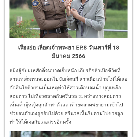
เรื่องย่อ เลือดเจ้าพระยา EP.8 วันเสาร์ที่ 18
มีนาคม 2566
สมิงสู้กับมเหศักดิ์จนบาดเจ็บหนัก เกียรติกล้าเบื่อชีวิตที่
ลานเทเต็มทนจะออกไปขับเจ็ตสกี สาวเดือนห้ามไม่ได้เลย
ตัดสินใจด้วยจนเป็นเหตุทำให้สาวเดือนจมน้ำ บุญเหลือ
สอยดาว ไปเที่ยวตลาดกับศรีนวล ระหว่างทางสอยดาว
เห็นเด็กผู้หญิงถูกลักพาตัวแถวท้ายตลาดพยายามเข้าไป
ช่วยจนตัวเองถูกจับไปด้วย ศรีนวลเห็นรีบตามไปช่วยลูก
ทำให้ได้เจอกับเลอสรรอีกครั้ง