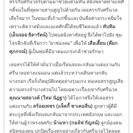
สรรกับศรีนวลรีบตามมาช่วยแต่ไม่ทัน สมิงพลาดท่ามเหศั
กดิ์จนในที่สุดหายสาบสูญไปด้วยกัน เลอสรรกับศรีนวล
เสียใจมาก ในขณะที่เถ้าแก่ชิ้นและบันลือต่างกระหยิ่มใจ
เพราะคิดว่าสมิงและมเหศักดิ์ได้จบชีวิตลงแล้ว
ทับทิม
(เอ็นจอย ธิดารัตน์)
ไปพบสมิงสาหัสอยู่ จึงได้พาไปยัง ชุม
โจรลึกลับที่เรียกว่า “ผาช่องลม” เพื่อให้
เสือเฮี้ยน
(ต๊อก
ศุภกรณ์)
ผู้เป็นพ่อที่มีอาคมแกร่งกล้าช่วยรักษา
เลอสรรได้ให้คำมั่นว่าเมื่อเรียนจบจะกลับมาแต่งงานกับ
ศรีนวลอย่างแน่นอน แต่แล้วระหว่างเดินทางกลับ
บางกอก เรือก็เกิดอุบัติเหตุอย่างรุนแรง จนเลอสรรสูญเสีย
ความทรงจำบางส่วนไป โดยเฉพาะเรื่องเขากับศรีนวล
คุณนายสอางค์
(ใหม่ นัฎฐา)
ได้โอกาสจึงให้เลอสรร
แต่งงานกับ
สร้อยเพชร
(แจ็คกี้ ชาเคอลีน)
ลูกสาวผู้ดีมี
ตระกูลที่เพิ่งเรียนจบกลับมาจากประเทศอังกฤษ และบอก
ให้ท่านผู้ว่าทรงยศกับ
น้ามหา
(กอล์ฟ กัญจน์)
ลูกน้องคน
สนิทของตน ปกปิดเรื่องทุกอย่างเกี่ยวกับศรีนวลไว้ตลอด