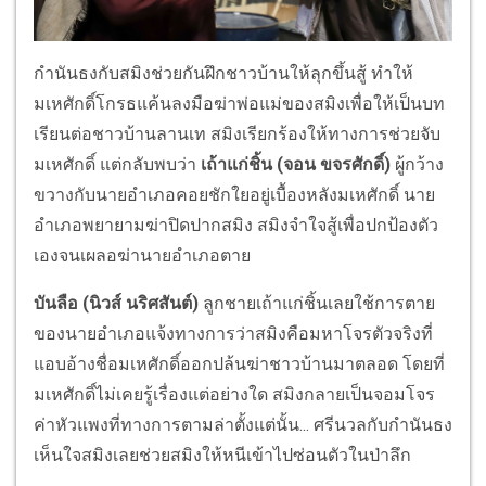
กำนันธงกับสมิงช่วยกันฝึกชาวบ้านให้ลุกขึ้นสู้ ทำให้
มเหศักดิ์โกรธแค้นลงมือฆ่าพ่อแม่ของสมิงเพื่อให้เป็นบท
เรียนต่อชาวบ้านลานเท สมิงเรียกร้องให้ทางการช่วยจับ
มเหศักดิ์ แต่กลับพบว่า
เถ้าแก่ชิ้น
(จอน ขจรศักดิ์)
ผู้กว้าง
ขวางกับนายอำเภอคอยชักใยอยู่เบื้องหลังมเหศักดิ์ นาย
อำเภอพยายามฆ่าปิดปากสมิง สมิงจำใจสู้เพื่อปกป้องตัว
เองจนเผลอฆ่านายอำเภอตาย
บันลือ
(นิวส์ นริศสันต์)
ลูกชายเถ้าแก่ชิ้นเลยใช้การตาย
ของนายอำเภอแจ้งทางการว่าสมิงคือมหาโจรตัวจริงที่
แอบอ้างชื่อมเหศักดิ์ออกปล้นฆ่าชาวบ้านมาตลอด โดยที่
มเหศักดิ์ไม่เคยรู้เรื่องแต่อย่างใด สมิงกลายเป็นจอมโจร
ค่าหัวแพงที่ทางการตามล่าตั้งแต่นั้น... ศรีนวลกับกำนันธง
เห็นใจสมิงเลยช่วยสมิงให้หนีเข้าไปซ่อนตัวในป่าลึก