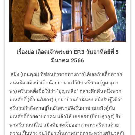
เรื่องย่อ เลือดเจ้าพระยา EP.3 วันอาทิตย์ที่ 5
มีนาคม 2566
สมิง (เด่นคุณ) ที่ซ่อนตัวจากทางการได้เจอกับเด็กทารก
คนหนึ่ง สมิงนำเด็กน้อยมาฝากไว้กับ ศรีนวล (บูม สุภา
พร) ศรีนวลตั้งชื่อให้ว่า “บุญเหลือ” กลางดึกคืนหนึ่งพวก
มเหศักดิ์ (ตั๊ก นภัสกร) บุกมาบ้านกำนันธง สมิงรับรู้ได้ว่า
ศรีนวลกำลังตกอยู่ในอันตรายจึงรีบมาช่วย สมิงสู้กับ
มเหศักดิ์ด้วยดาบอาคม แล้วให้ เลอสรร (ป๊อป ฐากูร) รีบ
พาศรีนวลหนีไป สมิงที่บาดเจ็บออกตามหาศรีนวลด้วย
ความเป็นห่วง จนได้มาเห็นภาพบาดตาระหว่างศรีนวลกับ