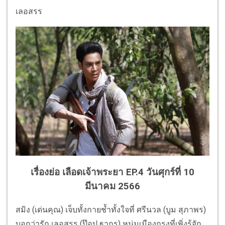
เลอสรร
เรื่องย่อ เลือดเจ้าพระยา EP.4 วันศุกร์ที่ 10
มีนาคม 2566
สมิง (เด่นคุณ) เจ็บทั้งกายช้ำทั้งใจที่ ศรีนวล (บูม สุภาพร)
บอกว่ารัก เลอสรร (ป๊อป ฐากูร) หนุ่มเมืองกรุงที่เพิ่งรู้จัก