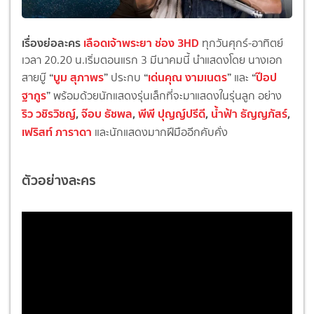
เรื่องย่อละคร
เลือดเจ้าพระยา ช่อง 3HD
ทุกวันศุกร์-อาทิตย์
เวลา 20.20 น.เริ่มตอนแรก 3 มีนาคมนี้ นำแสดงโดย นางเอก
“
บูม สุภาพร
”
“
เด่นคุณ งามเนตร
”
“
ป๊อป
สายบู๊
ประกบ
และ
ฐากูร
”
พร้อมด้วยนักแสดงรุ่นเล็กที่จะมาแสดงในรุ่นลูก อย่าง
ริว วชิรวิชญ์
,
จ๊อบ ธัชพล
,
พีพี ปุญญ์ปรีดี
,
น้ำฟ้า ธัญญภัสร์
,
เฟริสท์ ภาราดา
และนักแสดงมากฝีมืออีกคับคั่ง
ตัวอย่างละคร