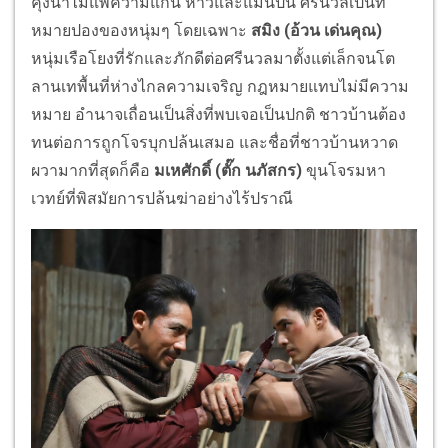
คุ้งน้ำไม่แพ้ความแก่น ห้าวและแม่นปืน ศรีนวลเป็นที่
หมายปองของหนุ่มๆ โดยเฉพาะ
สมิง
(อ้วน เด่นคุณ)
หนุ่มเรือโยงที่รักและภักดีต่อศรีนวลมาตั้งแต่เล็กจนโต
ลานเทพื้นที่ห่างไกลความเจริญ กฎหมายแทบไม่มีความ
หมาย อำนาจเถื่อนเป็นสิ่งที่พบเจอเป็นปกติ ชาวบ้านต้อง
ทนต่อการถูกโจรบุกปล้นเสมอ และชื่อที่ชาวบ้านหวาด
ผวามากที่สุดก็คือ
มเหศักดิ์ (ตั๊ก นภัสกร)
ขุนโจรมหา
เวทย์ที่พิสมัยการปล้นฆ่าอย่างไร้ปราณี