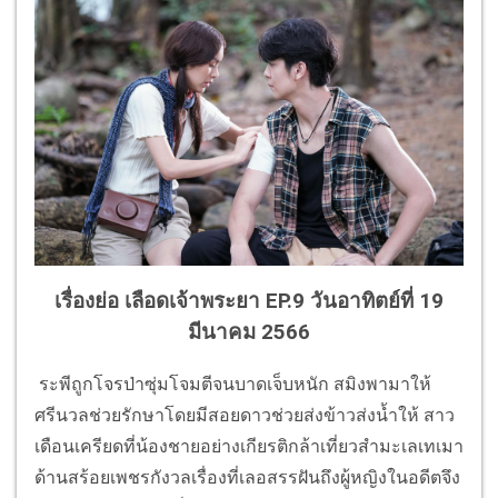
เรื่องย่อ เลือดเจ้าพระยา EP.9 วันอาทิตย์ที่ 19
มีนาคม 2566
ระพีถูกโจรป่าซุ่มโจมตีจนบาดเจ็บหนัก สมิงพามาให้
ศรีนวลช่วยรักษาโดยมีสอยดาวช่วยส่งข้าวส่งน้ำให้ สาว
เดือนเครียดที่น้องชายอย่างเกียรติกล้าเที่ยวสำมะเลเทเมา
ด้านสร้อยเพชรกังวลเรื่องที่เลอสรรฝันถึงผู้หญิงในอดีตจึง