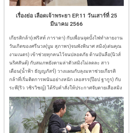
เรื่องย่อ เลือดเจ้าพระยา EP.11 วันเสาร์ที่ 25
มีนาคม 2566
เกียรติกล้า(เฟริสท์ ภาราดา) กับเพื่อนจุดบั้งไฟทำลายงาน
วันเกิดของศรีนวล(บูม สุภาพร)จนพังพินาศ สมิง(เด่นคุณ
งามเนตร) เข้าช่วยทุกคนไว้จนปลอดภัย ด้านบันลือ(นิวส์
นริศสันต์) กับสมภพยังตามล่าตัวสมิงไม่ลดละ สาว
เดือน(น้ำฟ้า ธัญญภัสร์) วางแผนกับลุงมหาช่วยเกียรติ
กล้าที่เริ่มติดการพนันอย่างหนัก เลอสรร(ป๊อป ฐากูร) กับ
ระพี(ริว วชิรวิชญ์) ได้รับคำสั่งให้ประกาศจับตายเสือสมิง