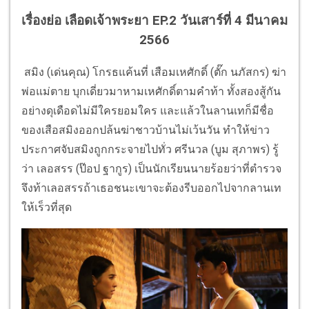
เรื่องย่อ เลือดเจ้าพระยา EP.2 วันเสาร์ที่ 4 มีนาคม
2566
สมิง (เด่นคุณ) โกรธแค้นที่ เสือมเหศักดิ์ (ตั๊ก นภัสกร) ฆ่า
พ่อแม่ตาย บุกเดี่ยวมาหามเหศักดิ์ตามคำท้า ทั้งสองสู้กัน
อย่างดุเดือดไม่มีใครยอมใคร และแล้วในลานเทก็มีชื่อ
ของเสือสมิงออกปล้นฆ่าชาวบ้านไม่เว้นวัน ทำให้ข่าว
ประกาศจับสมิงถูกกระจายไปทั่ว ศรีนวล (บูม สุภาพร) รู้
ว่า เลอสรร (ป๊อป ฐากูร) เป็นนักเรียนนายร้อยว่าที่ตำรวจ
จึงท้าเลอสรรถ้าเธอชนะเขาจะต้องรีบออกไปจากลานเท
ให้เร็วที่สุด