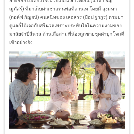
อ้างออกไปเที่ยวโรงมวยเถื่อน สาวเดือน (น้ำฟ้า ธัญ
ญภัสร์) ที่มาเก็บค่าเช่าแทนพ่อที่ลานเท โดยมี ลุงมหา
(กอล์ฟ กัญจน์) คนสนิทของ เลอสรร (ป๊อป ฐากูร) ตามมา
ดูแลก็ได้เจอกับศรีนวลเพราะประทับใจในความงามของ
มาลัยจำปีสีนวล ด้านเสือสามพี่น้องถูกชายชุดดำบุกโจมตี
เข้าอย่างจัง