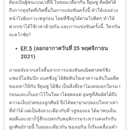
ต้องเป็นผู้ชนะบนเวทีนี้ ในขณะเดียวกัน จียุนซู สัมผัสได้
ถึงการทุจริตที่เกิดขึ้นในการแข่งขันครั้งนี้ ทำให้เธอล่วง
หน้าไปยังเกาะเชจูก่อน โดยที่ซึงยูได้ตามไปติดๆ ทำให้
พวกเขาได้ใช้เวลาด้วยกัน และการแข่งขันครั้งนี้...ใครกัน
จะคว้าชัย?
EP. 5
(ออกอากาศวันที่ 25 พฤศจิกายน
2021)
ภายหลังจากเสร็จสิ้นจากการแข่งขันคณิตศาสตร์ชิง
แชมป์โอลิมปิก แบคซึงยู ได้ตัดสินใจเล่าความลับในอดีต
ของเขาให้กับ จียุนซู ได้ฟัง เป็นสิ่งที่เขาไม่เคยบอกใครมา
ก่อนและเก็บเอาไว้ในใจมาโดยตลอด ยุนซูที่สัมผัสได้ถึง
ความเจ็บปวดของลูกศิษย์ จึงได้พยายามปลอบใจเขาเท่า
ที่ทำได้ แต่เป็นจังหวะเดียวกับที่ รยูซองแจ ได้มาพบเห็น
พอดีและเขาก็รู้สึกแปลกกับพฤติกรรมระหว่างคนรักกับ
ลูกศิษย์รายนี้ ในขณะเดียวกัน ซองเยริน ก็เริ่มเคลื่อนทำ