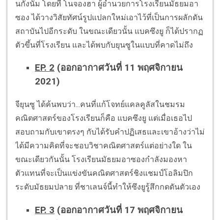
นกังนัม โดยที่ โนจองฮา ผู้อำนวยการโรงเรียนมัธยมอา
ซอง ได้วางวิสัยทัศน์รูปแปลกใหม่เอาไว้ที่เป็นการผลักดัน
สถาบันไปอีกระดับ ในขณะเดียวนั้น แบคซึงยู ก็ได้ปรากฏ
ตัวขึ้นที่โรงเรียน และได้พบกับยุนซูในแบบที่คาดไม่ถึง
EP. 2
(ออกอากาศวันที่ 11 พฤศจิกายน
2021)
จียุนซู ได้ค้นพบว่า...คนที่แก้โจทย์แคลคูลัสในชมรม
คณิตศาสตร์ของโรงเรียนก็คือ แบคซึงยู แต่เมื่อเธอไป
สอบถามกับเขาตรงๆ กับได้รับคำปฏิเสธและเขาอ้างว่าไม่
ได้มีความคิดที่จะชอบวิชาคณิตศาสตร์แต่อย่างใด ใน
ขณะเดียวกันนั้น โรงเรียนมัธยมอาซองกำลังมองหา
ตัวแทนที่จะเป็นแข่งขันคณิตศาสตร์ชิงแชมป์โอลิมปิก
ระดับมัธยมปลาย ที่ชาเลนจ์นี้ทำให้ซึงยูรู้สึกกดดันตัวเอง
EP. 3
(ออกอากาศวันที่ 17 พฤศจิกายน