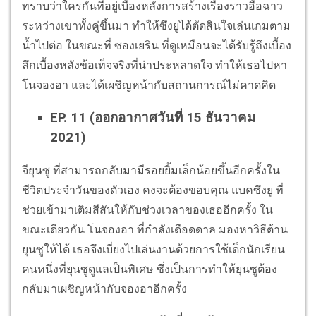
ทราบว่าใครกันที่อยู่เบื้องหลังการสร้างเรื่องราวอื้อฉาว
ระหว่างเขาทั้งคู่ขึ้นมา ทำให้ซึงยูได้ตัดสินใจเล่นเกมตาม
น้ำไปต่อ ในขณะที่ ซองเยริน ที่ดูเหมือนจะได้รับรู้ถึงเบื้อง
ลึกเบื้องหลังข้อเท็จจริงที่น่าประหลาดใจ ทำให้เธอไปหา
โนจองอา และได้เผชิญหน้ากับสถานการณ์ไม่คาดคิด
EP. 11
(ออกอากาศวันที่ 15 ธันวาคม
2021)
จียุนซู ที่สามารถกลับมามีรอยยิ้มเล็กน้อยขึ้นอีกครั้งใน
ชีวิตประจำวันของตัวเอง คงจะต้องขอบคุณ แบคซึงยู ที่
ช่วยเข้ามาเติมสีสันให้กับช่วงเวลาของเธออีกครั้ง ใน
ขณะเดียวกัน โนจองอา ที่กำลังเดือดดาล มองหาวิธีต้าน
ยุนซูให้ได้ เธอจึงเบี่ยงไปเล่นงานด้วยการใช้เด็กนักเรียน
คนหนึ่งที่ยุนซูดูแลเป็นพิเศษ ซึ่งเป็นการทำให้ยุนซูต้อง
กลับมาเผชิญหน้ากับจองอาอีกครั้ง