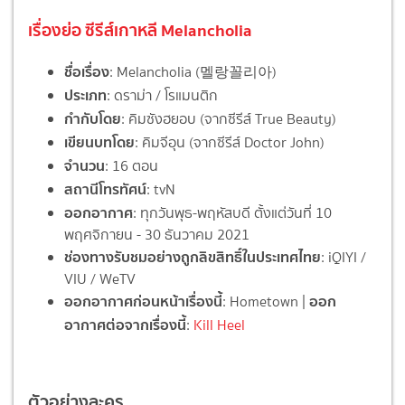
เรื่องย่อ ซีรีส์เกาหลี Melancholia
ชื่อเรื่อง
: Melancholia (멜랑꼴리아)
ประเภท
: ดราม่า / โรแมนติก
กำกับโดย
: คิมซังฮยอบ (จากซีรีส์ True Beauty)
เขียนบทโดย
: คิมจีอุน (จากซีรีส์ Doctor John)
จำนวน
: 16 ตอน
สถานีโทรทัศน์
: tvN
ออกอากาศ
: ทุกวันพุธ-พฤหัสบดี ตั้งแต่วันที่ 10
พฤศจิกายน - 30 ธันวาคม 2021
ช่องทางรับชมอย่างถูกลิขสิทธิ์ในประเทศไทย
: iQIYI /
VIU / WeTV
ออกอากาศก่อนหน้าเรื่องนี้
ออก
: Hometown |
อากาศต่อจากเรื่องนี้
:
Kill Heel
ตัวอย่างละคร