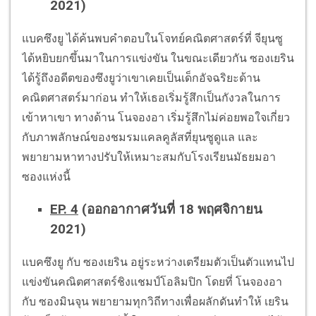
2021)
แบคซึงยู ได้ค้นพบคำตอบในโจทย์คณิตศาสตร์ที่ จียุนซู
ได้หยิบยกขึ้นมาในการแข่งขัน ในขณะเดียวกัน ซองเยริน
ได้รู้ถึงอดีตของซึงยูว่าเขาเคยเป็นเด็กอัจฉริยะด้าน
คณิตศาสตร์มาก่อน ทำให้เธอเริ่มรู้สึกเป็นกังวลในการ
เข้าหาเขา ทางด้าน โนจองอา เริ่มรู้สึกไม่ค่อยพอใจเกี่ยว
กับภาพลักษณ์ของชมรมแคลคูลัสที่ยุนซูดูแล และ
พยายามหาทางปรับให้เหมาะสมกับโรงเรียนมัธยมอา
ซองแห่งนี้
EP. 4
(ออกอากาศวันที่ 18 พฤศจิกายน
2021)
แบคซึงยู กับ ซองเยริน อยู่ระหว่างเตรียมตัวเป็นตัวแทนไป
แข่งขันคณิตศาสตร์ชิงแชมป์โอลิมปิก โดยที่ โนจองอา
กับ ซองมินจุน พยายามทุกวิถีทางเพื่อผลักดันทำให้ เยริน