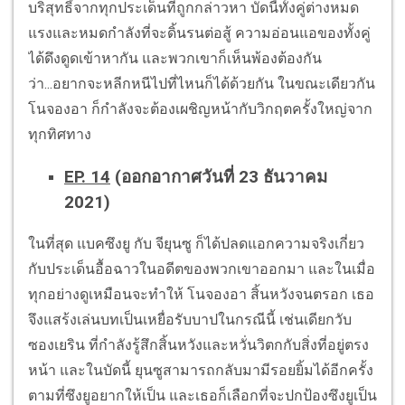
บริสุทธิ์จากทุกประเด็นที่ถูกกล่าวหา บัดนี้ทั้งคู่ต่างหมด
แรงและหมดกำลังที่จะดิ้นรนต่อสู้ ความอ่อนแอของทั้งคู่
ได้ดึงดูดเข้าหากัน และพวกเขาก็เห็นพ้องต้องกัน
ว่า...อยากจะหลีกหนีไปที่ไหนก็ได้ด้วยกัน ในขณะเดียวกัน
โนจองอา ก็กำลังจะต้องเผชิญหน้ากับวิกฤตครั้งใหญ่จาก
ทุกทิศทาง
EP. 14
(ออกอากาศวันที่ 23 ธันวาคม
2021)
ในที่สุด แบคซึงยู กับ จียุนซู ก็ได้ปลดแอกความจริงเกี่ยว
กับประเด็นอื้อฉาวในอดีตของพวกเขาออกมา และในเมื่อ
ทุกอย่างดูเหมือนจะทำให้ โนจองอา สิ้นหวังจนตรอก เธอ
จึงแสร้งเล่นบทเป็นเหยื่อรับบาปในกรณีนี้ เช่นเดียกวับ
ซองเยริน ที่กำลังรู้สึกสิ้นหวังและหวั่นวิตกกับสิ่งที่อยู่ตรง
หน้า และในบัดนี้ ยุนซูสามารถกลับมามีรอยยิ้มได้อีกครั้ง
ตามที่ซึงยูอยากให้เป็น และเธอก็เลือกที่จะปกป้องซึงยูเป็น