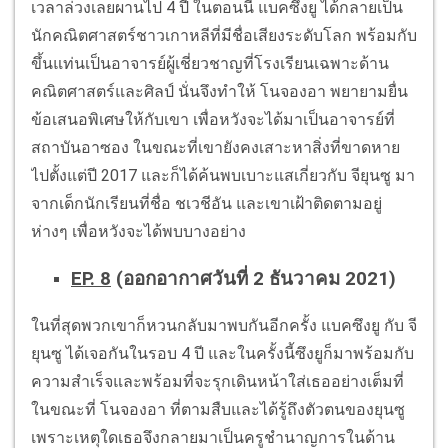
เวลาล่วงเลยผานไป 4 ปี ในตอนนี้ แบคซึงยู ได้กลายเป็น
นักคณิตศาสตร์ชาวเกาหลีที่มีชื่อเสียงระดับโลก พร้อมกับ
ขึ้นแท่นเป็นอาจารย์ผู้เชี่ยวชาญที่โรงเรียนเฉพาะด้าน
คณิตศาสตร์และศิลป์ นั่นจึงทำให้ โนจองอา พยายามยื่น
ข้อเสนอพิเศษให้กับเขา เพื่อหวังจะได้มาเป็นอาจารย์ที่
สถาบันอาซอง ในขณะที่เขายังคงเสาะหาสิ่งที่ขาดหาย
ไปตั้งแต่ปี 2017 และก็ได้ค้นพบเบาะแสเกี่ยวกับ จียุนซู มา
จากเด็กนักเรียนที่ชื่อ ชเวชีอัน และเขาเฝ้าติดตามอยู่
ห่างๆ เพื่อหวังจะได้พบบางอย่าง
EP. 8
(ออกอากาศวันที่ 2 ธันวาคม 2021)
ในที่สุดพวกเขาก็หวนกลับมาพบกันอีกครั้ง แบคซึงยู กับ จี
ยุนซู ได้เจอกันในรอบ 4 ปี และในครั้งนี้ซึงยูก็มาพร้อมกับ
ความสำเร็จและพร้อมที่จะรุกเดินหน้าใส่เธออย่างเต็มที่
ในขณะที่ โนจองอา ที่ตามสืบและได้รู้ถึงตัวตนของยุนซู
เพราะเหตุใดเธอจึงกลายมาเป็นครูชำนาญการในด้าน