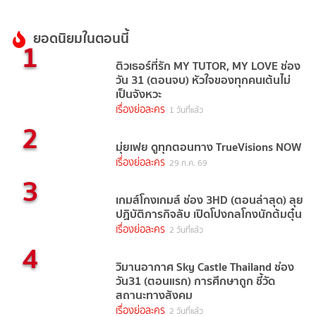
ยอดนิยมในตอนนี้
1
ติวเธอร์ที่รัก MY TUTOR, MY LOVE ช่อง
วัน 31 (ตอนจบ) หัวใจของทุกคนเต้นไม่
เป็นจังหวะ
เรื่องย่อละคร
1 วันที่แล้ว
2
มุ่ยเฟย ดูทุกตอนทาง TrueVisions NOW
เรื่องย่อละคร
29 ก.ค. 69
3
เกมส์โกงเกมส์ ช่อง 3HD (ตอนล่าสุด) ลุย
ปฏิบัติภารกิจลับ เปิดโปงกลโกงนักต้มตุ๋น
เรื่องย่อละคร
2 วันที่แล้ว
4
วิมานอากาศ Sky Castle Thailand ช่อง
วัน31 (ตอนแรก) การศึกษาถูก ชี้วัด
สถานะทางสังคม
เรื่องย่อละคร
2 วันที่แล้ว