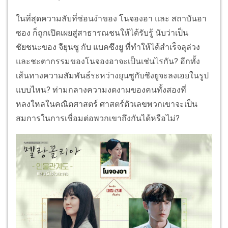
ในที่สุดความลับที่ซ่อนงำของ โนจองอา และ สถาบันอา
ซอง ก็ถูกเปิดเผยสู่สาธารณชนให้ได้รับรู้ นับว่าเป็น
ชัยชนะของ จียุนซู กับ แบคซึงยู ที่ทำให้ได้สำเร็จลุล่วง
และชะตากรรมของโนจองอาจะเป็นเช่นไรกัน? อีกทั้ง
เส้นทางความสัมพันธ์ระหว่างยุนซูกับซึงยูจะลงเอยในรูป
แบบไหน? ท่ามกลางความงดงามของคนทั้งสองที่
หลงใหลในคณิตศาสตร์ ศาสตร์ตัวเลขพวกเขาจะเป็น
สมการในการเชื่อมต่อพวกเขาถึงกันได้หรือไม่?