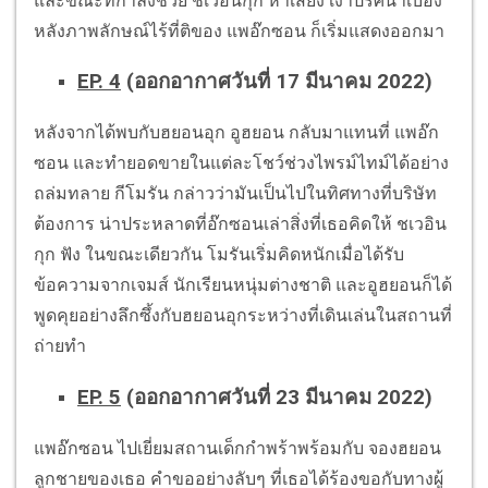
และขณะที่กำลังช่วย ชเวอินกุก หาเสียง เงาปริศนาเบื้อง
หลังภาพลักษณ์ไร้ที่ติของ แพอ๊กซอน ก็เริ่มแสดงออกมา
EP. 4
(ออกอากาศวันที่ 17 มีนาคม 2022)
หลังจากได้พบกับฮยอนอุก อูฮยอน กลับมาแทนที่ แพอ๊ก
ซอน และทำยอดขายในแต่ละโชว์ช่วงไพรม์ไทม์ได้อย่าง
ถล่มทลาย กีโมรัน กล่าวว่ามันเป็นไปในทิศทางที่บริษัท
ต้องการ น่าประหลาดที่อ๊กซอนเล่าสิ่งที่เธอคิดให้ ชเวอิน
กุก ฟัง ในขณะเดียวกัน โมรันเริ่มคิดหนักเมื่อได้รับ
ข้อความจากเจมส์ นักเรียนหนุ่มต่างชาติ และอูฮยอนก็ได้
พูดคุยอย่างลึกซึ้งกับฮยอนอุกระหว่างที่เดินเล่นในสถานที่
ถ่ายทำ
EP. 5
(ออกอากาศวันที่ 23 มีนาคม 2022)
แพอ๊กซอน ไปเยี่ยมสถานเด็กกำพร้าพร้อมกับ จองฮยอน
ลูกชายของเธอ คำขออย่างลับๆ ที่เธอได้ร้องขอกับทางผู้