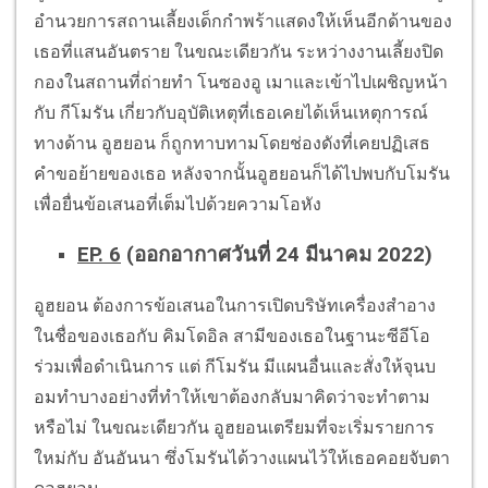
อำนวยการสถานเลี้ยงเด็กกำพร้าแสดงให้เห็นอีกด้านของ
เธอที่แสนอันตราย ในขณะเดียวกัน ระหว่างงานเลี้ยงปิด
กองในสถานที่ถ่ายทำ โนซองอู เมาและเข้าไปเผชิญหน้า
กับ กีโมรัน เกี่ยวกับอุบัติเหตุที่เธอเคยได้เห็นเหตุการณ์
ทางด้าน อูฮยอน ก็ถูกทาบทามโดยช่องดังที่เคยปฏิเสธ
คำขอย้ายของเธอ หลังจากนั้นอูฮยอนก็ได้ไปพบกับโมรัน
เพื่อยื่นข้อเสนอที่เต็มไปด้วยความโอหัง
EP. 6
(ออกอากาศวันที่ 24 มีนาคม 2022)
อูฮยอน ต้องการข้อเสนอในการเปิดบริษัทเครื่องสำอาง
ในชื่อของเธอกับ คิมโดอิล สามีของเธอในฐานะซีอีโอ
ร่วมเพื่อดำเนินการ แต่ กีโมรัน มีแผนอื่นและสั่งให้จุนบ
อมทำบางอย่างที่ทำให้เขาต้องกลับมาคิดว่าจะทำตาม
หรือไม่ ในขณะเดียวกัน อูฮยอนเตรียมที่จะเริ่มรายการ
ใหม่กับ อันอันนา ซึ่งโมรันได้วางแผนไว้ให้เธอคอยจับตา