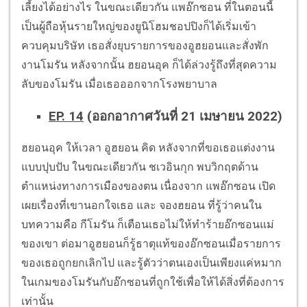
เลี้ยงได้อย่างไร ในขณะเดียวกัน แพอ๊กซอน ที่ในตอนนี้
เป็นผู้ถือหุ้นรายใหญ่ของยูนิโฮมชอปปิงก็ได้เริ่มเข้า
ควบคุมบริษัท เธอสั่งยุบรายการของอูฮยอนและสั่งพัก
งานโมรัน หลังจากนั้น ฮยอนอุค ก็ได้ล่วงรู้ถึงที่สุดความ
ลับของโมรัน เมื่อเธอออกจากโรงพยาบาล
EP. 14
(ออกอากาศวันที่ 21 เมษายน 2022)
ฮยอนอุค ให้เวลา อูฮยอน คิด หลังจากที่ขอเธอแต่งงาน
แบบปุบปับ ในขณะเดียวกัน ชเวอินกุก พบวิกฤตด้าน
ตำแหน่งทางการเมืองของตน เนื่องจาก แพอ๊กซอน เปิด
เผยเรื่องที่เขานอกใจเธอ และ จองฮยอน ที่รู้ว่าคนใน
บทความคือ กีโมรัน ก็เตือนเธอไม่ให้ทำร้ายอ๊กซอนแม่
ของเขา ต่อมาอูฮยอนก็รู้ธาตุแท้ของอ๊กซอนเมื่อรายการ
ของเธอถูกยกเลิกไป และรู้ตัวว่าตนเองเป็นเพียงแค่หมาก
ในเกมของโมรันกับอ๊กซอนที่ถูกใช้เพื่อให้ได้สิ่งที่ต้องการ
เท่านั้น