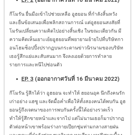
EP. 2
(ออกอากาศวันที่ 10 มีนาคม 2022)
กีโมรัน ยื่นมือเข้าไปช่วยเหลือ อูฮยอน ที่กำลังสิ้นหวัง
และยื่นข้อเสนอเพื่อพลิกสถานการณ์ แต่อูฮยอนสงสัยที่
โมรันเปลี่ยนความคิดไปอย่างสิ้นเชิง ในขณะเดียวกัน มี
ความคิดเห็นเยาะเย้ยอูฮยอนที่พยายามย้ายไปที่บริษัทกา
อนโฮมช็อปปิ้งปรากฏบนกระดานข่าวนิรนามของบริษัท
เธอรู้สึกแย่และสับสนมาก จึงลงเอยด้วยการทำลาย
รายการและหนีไปซ่อนตัว
EP. 3
(ออกอากาศวันที่ 16 มีนาคม 2022)
กีโมรัน รู้สึกได้ว่า อูฮยอน จะทำให้ ฮยอนอุค นึกถึงคนรัก
เก่าอย่าง แฮซู และจัดมื้อค่ำเพื่อให้ทั้งสองคนได้พบกัน อูฮ
ยอนรู้ถึงเจตนาของการพบกันครั้งนี้ได้อย่างรวดเร็ว
ทำให้รู้สึกขายหน้าและจากไป แต่ไม่นานเธอก็มาปรากฏ
ตัวต่อหน้าเขาพร้อมร่างกายเปียกชุ่มท่ามกลางสายฝน