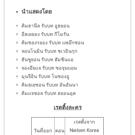
นำแสดงโดย
คิมฮานึล รับบท อูฮยอน
อีฮเยยอง รับบท กีโมรัน
คิมซองรยอง รับบท แพอ๊กซอน
จอนโนมิน รับบท ชเวอินกุก
ฮันซูยอน รับบท ฮัมชินแอ
จองอึยแจ รับบท ซอจุนบอม
มุนจีอิน รับบท โนซองอู
คิมฮเยซอน รับบท อันอันนา
คิมแจชอล รับบท ฮยอนอุค
เรตติ้งละคร
เรตติ้งจาก
Nielsen Korea
วันที่ออก
ตอน