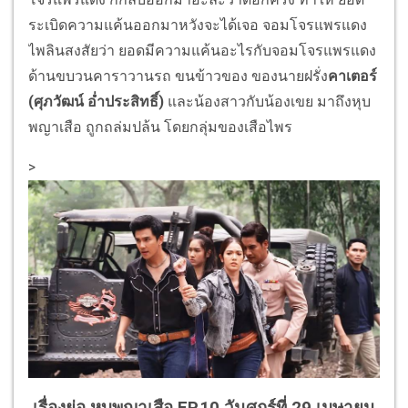
ระเบิดความแค้นออกมาหวั
งจะได้เจอ จอมโจรแพรแดง
ไพลินสงสัยว่า ยอดมีความแค้นอะไรกั
บจอมโจรแพรแดง
ด้านขบวนคาราวานรถ ขนข้าวของ ของนายฝรั่ง
คาเตอร์
(ศุภวัฒน์ อ่ำประสิทธิ์)
และน้องสาวกับน้องเขย มาถึงหุบ
พญาเสือ ถูกถล่มปล้น โดยกลุ่มของเสือไพร
>
เรื่องย่อ หุบพญาเสือ EP.10 วันศุกร์ที่ 29 เมษายน