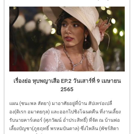
เรื่องย่อ หุบพญาเสือ EP.2 วันเสาร์ที่ 9 เมษายน
2565
แผน (ชนะพล สัตยา) มาอาศัยอยู่ที่บ้าน สัปเหร่อเปลื่
อง(ดิเรก อมาตยกุล) และออกไปชิงโฉนดคืน ที่งานเลี้ยง
รับนายคาร์เตอร์ (ศุภวัฒน์ อ่ำประสิทธิ์) ที่จัด ณ บ้านพ่อ
เลี้ยงบัญชา(ภูธฤทธิ์ พรหมบันดาล) ซึ่งไพลิน (พัชร์สิตา