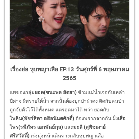
เรื่องย่อ หุบพญาเสือ EP.13 วันศุกร์ที่ 6 พฤษภาคม
2565
แพของกลุ่ม
ยอด(ชนะพล สัตยา)
ข้ามแม่น้ำเจอกับเหล่า
ปีศาจ ผีพรายใต้น้ำ จากนั้นต้องบุกป่าฝ่าดง ติดกับคนป่า
ถูกจับตัวไว้ได้ทั้งหมด แต่รอดมาได้ ทว่า ยอดกับ
ไพลิน(พัชร์สิตา อธิอนันตศักดิ์)
ต้องพรากจากกัน ฝั่ง
เสือ
ไพร(รพีภัทร เอกพันธ์กุล)
และ
มะลิ (สุพิชฌาย์
ศรีสวัสดิ์)
เร่งมุ่งหน้าเดินทางกลับหุ
บพญาเสือ