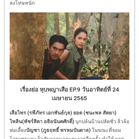
ลงโทษหนัก
เรื่องย่อ หุบพญาเสือ EP.9 วันอาทิตย์ที่ 24
เมษายน 2565
เสือไพร (รพีภัทร เอกพันธ์กุล) ยอด (ชนะพล สัตยา)
ไพลิน(พัชร์สิตา อธิอนันตศักดิ์)
บุกปล้นบ้านปลัดชั่ว ลิ่วล้อ
พ่อเลี้ยง
บัญชา (ภูธฤทธิ์ พรหมบันดาล)
ในขณะที่จอม
โจรแพรแดง ก็กลับออกมาอะละวาดอีกครั้ง ทำให้
ยอด