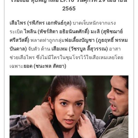
2565
เสือไพร (รพีภัทร เอกพันธ์กุล)
บาดเจ็บหนักจากแรง
ระเบิด
ไพลิน (พัชร์สิตา อธิอนันตศักดิ์) มะลิ (สุพิชฌาย์
ศรีสวัสดิ์)
พลาดท่าถูกกลุ่ม
พ่อเลี้ยงบัญชา
(ภูธฤทธิ์ พรหม
บันดาล)
จับตัว ด้าน
เสือเหม (วัชรบูล ลี้สุวรรณ)
อาสา
ช่วยเสือไพร
ซึ่งไม่มีใครในชุมโจรไว้ใจเสื
อเหมเลยโดย
เฉพาะ
ยอด (ชนะพล สัตยา)