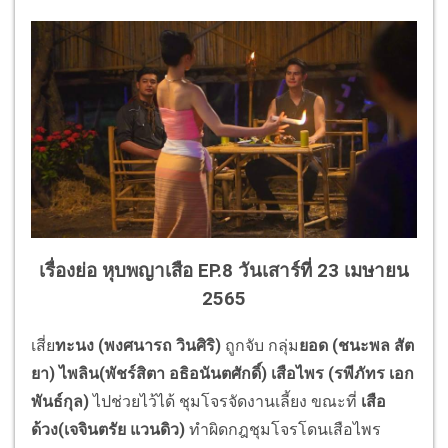
เรื่องย่อ หุบพญาเสือ EP.8 วันเสาร์ที่ 23 เมษายน
2565
เสี่ย
ทะนง (พงศนารถ วินศิริ)
ถูกจับ กลุ่ม
ยอด (ชนะพล สัต
ยา) ไพลิน(พัชร์สิตา อธิอนันตศักดิ์) เสือไพร (รพีภัทร เอก
พันธ์กุล)
ไปช่วยไว้ได้ ชุมโจรจัดงานเลี้ยง ขณะที่
เสือ
ด้วง(เจจินตรัย แวนดิว)
ทำผิดกฎชุมโจรโดนเสื
อไพร