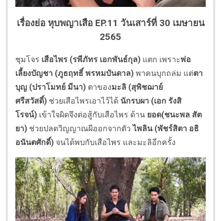
เรื่องย่อ หุบพญาเสือ EP.11 วันเสาร์ที่ 30 เมษายน
2565
ชุมโจร
เสือไพร (รพีภัทร เอกพันธ์กุล)
แตก
เพราะ
พ่อ
เลี้ยงบัญชา (ภูธฤทธิ์ พรหมบันดาล)
พาคนบุกถล่ม แต่
ตา
บุญ (ปราโมทย์ มีนา)
ตาของ
มะลิ (สุพิชฌาย์
ศรีสวัสดิ์)
ช่วยเสือไพรเอาไว้ได้
นักรบผา (เอก รังสิ
โรจน์)
เข้าใจผิดจึงต่อสู้กับเสือไพร ด้าน
ยอด(ชนะพล สัต
ยา)
ช่วยปลดวิญญาณผีออกจากตัว
ไพลิน (พัชร์สิตา อธิ
อนันตศักดิ์)
จนได้พบกับเสือไพร และมะลิอีกครั้ง