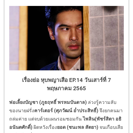
เรื่องย่อ หุบพญาเสือ EP.14 วันเสาร์ที่ 7
พฤษภาคม 2565
พ่อเลี้ยงบัญชา (ภูธฤทธิ์ พรหมบันดาล)
ล่วงรู้ความลับ
ของนายฝรั่ง
คาร์
เตอร์ (ศุภวัฒน์ อ่ำประสิทธิ์)
จึงยกคนมา
ถล่มค่าย แต่จบด้วยแผนรอมชอมกัน
ไพลิน(พัชร์สิตา อธิ
อนันตศักดิ์)
ผิดหวังเรื่อง
ยอด (ชนะพล สัตยา)
จนเกือบเสีย