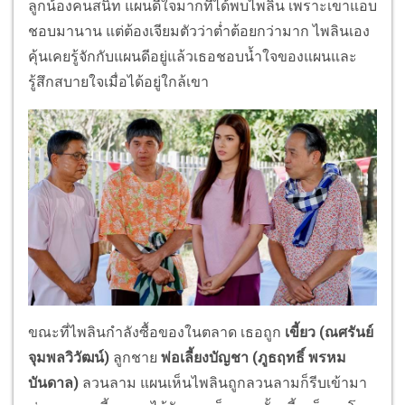
ลูกน้องคนสนิท แผนดีใจมากที่ได้พบไพลิน เพราะเขาแอบ
ชอบมานาน แต่ต้องเจียมตัวว่าต่ำต้อยกว่ามาก ไพลินเอง
คุ้นเคยรู้จักกับแผนดีอยู่แล้วเธอชอบน้ำใจของแผนและ
รู้สึกสบายใจเมื่อได้อยู่ใกล้เขา
ขณะที่ไพลินกำลังซื้อของในตลาด เธอถูก
เขี้ยว (
ณศรันย์
จุมพลวิวัฒน์)
ลูกชาย
พ่อเลี้ยงบัญชา (
ภูธฤทธิ์ พรหม
บันดาล)
ลวนลาม แผนเห็นไพลินถูกลวนลามก็รีบเข้ามา