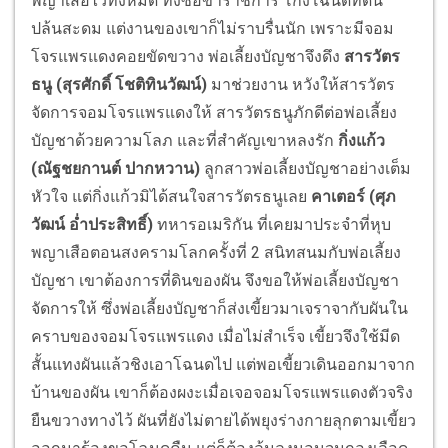
พญาเสือไว้ทั้งหมด ทั้งซื้อข้าราชการ โกงโฉนดที่ดิน
ปล้นสะดม แต่งานของเขาก็ไม่ราบรื่นนัก เพราะมีจอม
โจรแพรแดงคอยขัดขวาง พ่อเลี้ยงบัญชาจึงดึง
สารวัตร
ธนู (
สุรศักดิ์ โชติทินวัฒน์)
มาช่วยงาน หวังให้สารวัตร
จัดการจอมโจรแพรแดงให้ สารวัตรธนูภักดีต่อพ่อเลี้ยง
บัญชาด้วยความโลภ และที่สำคัญเขาหลงรัก
กิ่งแก้ว
(
ณัฐชยกานต์ ปากหวาน)
ลูกสาวพ่อเลี้ยงบัญชาอย่างเต็ม
หัวใจ แต่กิ่งแก้วมิได้สนใจสารวัตรธนูเลย
คาเตอร์ (
ศุภ
วัฒน์ อ่ำประสิทธิ์)
ทหารอเมริกัน ที่เคยมาประจำที่หุบ
พญาเสือตอนสงครามโลกครั้งที่ 2 สนิทสนมกับพ่อเลี้ยง
บัญชา เขาต้องการที่ดินของผัน จึงขอให้พ่อเลี้ยงบัญชา
จัดการให้ ซึ่งพ่อเลี้ยงบัญชาก็ส่งเขี้ยวมาเจราจากับผันใน
คราบของจอมโจรแพรแดง เมื่อไม่สำเร็จ เขี้ยวจึงใช้มีด
สั้นแทงผันแล้วชิงเอาโฉนดไป แต่พอเขี้ยวเดินออกมาจาก
บ้านของผัน เขาก็ต้องผงะเมื่อเจอจอมโจรแพรแดงตัวจริง
ยืนขวางทางไว้ ผันที่ยังไม่ตายได้พยุงร่างกายลุกตามเขี้ยว