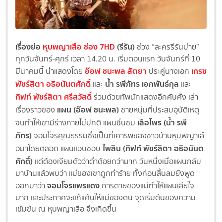
เรื่องย่อ
หุบพญาเสือ ช่อง 7HD
(รีรัน)
ช่วง “ละครรีรันบ่าย”
ทุกวันจันทร์-ศุกร์ เวลา 14.20 น. เริ่มตอนแรก วันจันทร์ที่ 10
อ๊อฟ
ชนะพล สัตยา
เกรซ
มีนาคมนี้
นำแสดงโดย
ประคู่นางเอก
พัชร์สิตา อธิอนันตศักดิ์
น้ำ
รพีภัทร เอกพันธ์กุล
และ
และ
กิฟท์
พัชร์สิตา
ศรีสวัสดิ์
ร่วมด้วยทัพนักแสดงอีกคับคั่
ง เล่า
แผน (อ๊อฟ ชนะพล)
เรื่องราวของ
ชายหนุ่มที่ประสบอุบัติเหตุ
เสือไพร (น้ำ รพี
จนทำให้เขามีร่างกายไม่ปกติ แผนชื่นชม
ภัทร)
จอมโจรคุณธรรมซึ่งเป็นที่
เคารพของชาวบ้านหุบพญาเสื
ไพลิน (กิฟท์
พัชร์สิตา อธิอนันต
อมาโดยตลอด แผนแอบชอบ
ศักดิ์)
แต่ต้องเจียมตัวว่าต่ำต้อยกว่
ามาก วันหนึ่งเมื่อแผนกลับ
มาบ้านแล้
วพบว่า แม่ของเขาถูกทำร้าย ทั้งก่อนสิ้นลมยังพูด
จอมโจรแพรแดง
ออกมาว่า
การตายของแม่ทำให้แผนเสียใจ
มาก และประกาศจะแก้แค้นให้แม่ของตน จุดเริ่มต้นของความ
เข้มข้น ณ หุบพญาเสือ จึงเกิดขึ้น