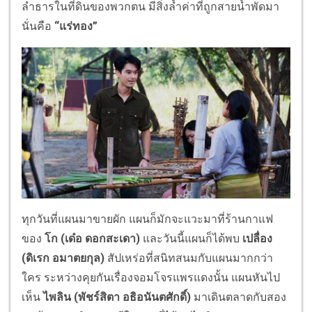
ลำธารในที่ดินของพวกตน มีสิ่งล้ำค่าที่ถูกสายน้ำพัดมา
นั่นคือ
“แร่ทอง”
ทุกวันที่แผนมาขายผัก แผนก็มักจะแวะมาที่ร้านกาแฟ
ของ
โก (
เด๋อ ดอกสะเดา)
และวันนี้แผนก็ได้พบ
เปลื่อง
(
ดิเรก อมาตยกุล)
สัปเหร่อที่สนิทสนมกับแผนมากกว่า
ใคร ระหว่างคุยกันเรื่องจอมโจรแพรแดงนั้น แผนหันไป
เห็น
ไพลิน (
พัชร์สิตา อธิอนันตศักดิ์)
มาเดินตลาดกับสอง