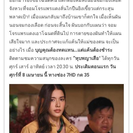
ออกมาร้องขอโฉนดคืน แต่ก็ต้องล้มลงนอนจมกองเลือด
จังหวะที่จอมโจรแพรแดงลั่นไกปืนยิงเขี้ยวแต่กระสุน
พลาดเป้า! เมื่อแผนกลับมาถึงบ้านเขาก็ตกใจ เมื่อเห็นผัน
นอนจมกองเลือด ก่อนจะสิ้นใจ ผันบอกกับแผนว่า จอม
โจรแพรแดงเอาโฉนดที่ดินไป การตายของผันทำให้แผน
เสียใจมาก และประกาศจะแก้แค้นให้แม่ของตน จะเป็น
อย่างไร เมื่อ
บุญคุณต้องทดแทน...แต่แค้นต้องชำระ
ติดตามชมความสนุกของละคร
“หุบพญาเสือ
” ได้ทุกวัน
ศุกร์ เสาร์ อาทิตย์ เวลา 20.30 น.
ประเดิมตอนแรก วัน
ศุกร์ที่
8 เมษายน นี้ ทางช่อง 7HD กด 35