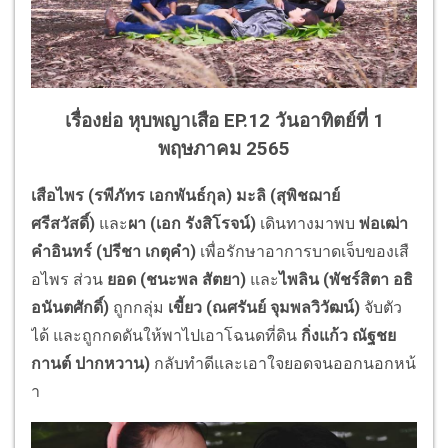
เรื่องย่อ หุบพญาเสือ EP.12 วันอาทิตย์ที่ 1
พฤษภาคม 2565
เ
สือไพร (รพีภัทร เอกพันธ์กุล) มะลิ (สุพิชฌาย์
ศรีสวัสดิ์)
และ
ผา (เอก รังสิโรจน์)
เดินทางมาพบ
พ่อเฒ่า
คำอินทร์ (ปรีชา เกตุคำ)
เพื่อรักษาอาการบาดเจ็บของเสื
อไพร ส่วน
ยอด (ชนะพล สัตยา)
และ
ไพลิน (พัชร์สิตา อธิ
อนันตศักดิ์
)
ถูกกลุ่ม
เขี้ยว (ณศรันย์ จุมพลวิวัฒน์)
จับตัว
ได้ และถูกกดดันให้พาไปเอาโฉนดที่ดิ
น
กิ่งแก้ว ณัฐชย
กานต์ ปากหวาน)
กลับทำดีและเอาใจยอดจนออกนอกหน้
า