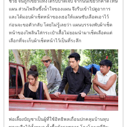
ช่วย จนถูกเขี้ยวแทงได้รับบาดเจ็บ จากนั้นเขี้ยวก็คาดโทษ
แผน ส่วนไพลินซึ้งน้ำใจของแผน จึงรีบเข้าไปดูอาการ
และได้มอบผ้าเช็ดหน้าของเธอให้แผนซับเลือดเอาไว้
ก่อนจะขอตัวกลับ โดยไม่รู้เลยว่า แผนบรรจงพับผ้าเช็ด
หน้าของไพลินใส่กระเป๋าเสื้อไม่ยอมนำมาเช็ดเลือดแต่
เลือกที่จะเก็บผ้าเช็ดหน้าไว้เป็นที่ระลึก
พ่อเลี้ยงบัญชาเป็นผู้ที่ใช้อิทธิพลเถื่อนปกคลุมบ้านหุบ