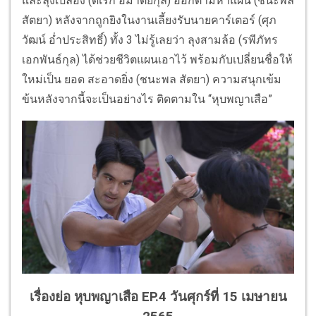
และลุงเปลื่อง (ดิเรก อมาตยกุล) ออกตามหาแผน (ชนะพล
สัตยา) หลังจากถูกยิงในงานเลี้ยงรับนายคาร์เตอร์ (ศุภ
วัฒน์ อ่ำประสิทธิ์) ทั้ง 3 ไม่รู้เลยว่า ลุงสามล้อ (รพีภัทร
เอกพันธ์กุล) ได้ช่วยชีวิตแผนเอาไว้ พร้อมกับเปลี่ยนชื่อให้
ใหม่เป็น ยอด สะอาดยิ่ง (ชนะพล สัตยา) ความสนุกเข้ม
ข้นหลังจากนี้จะเป็นอย่างไร ติดตามใน “หุบพญาเสือ”
เรื่องย่อ หุบพญาเสือ EP.4 วันศุกร์ที่ 15 เมษายน