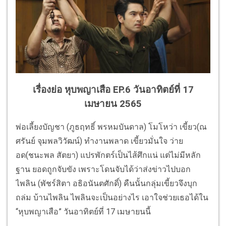
เรื่องย่อ หุบพญาเสือ EP.6 วันอาทิตย์ที่ 17
เมษายน 2565
พ่อเลี้ยงบัญชา (ภูธฤทธิ์ พรหมบันดาล) โมโหว่า เขี้ยว(ณ
ศรันย์ จุมพลวิวัฒน์) ทำงานพลาด เขี้ยวมั่นใจ ว่าย
อด(ชนะพล สัตยา) แปรพักตร์เป็นไส้ศึกแน่ แต่ไม่มีหลัก
ฐาน ยอดถูกจับขัง เพราะโดนจับได้ว่าส่งข่าวไปบอก
ไพลิน (พัชร์สิตา อธิอนันตศักดิ์) คืนนั้นกลุ่มเขี้ยวจึงบุก
ถล่ม บ้านไพลิน ไพลินจะเป็นอย่างไร เอาใจช่วยเธอได้ใน
“หุบพญาเสือ” วันอาทิตย์ที่ 17 เมษายนนี้