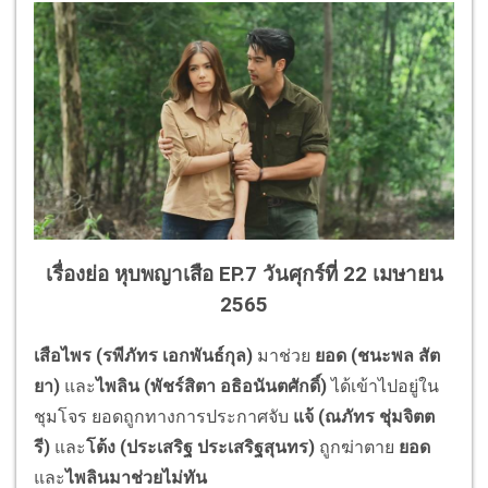
เรื่องย่อ หุบพญาเสือ EP.7 วันศุกร์ที่ 22 เมษายน
2565
เสือไพร (รพีภัทร เอกพันธ์กุล)
มาช่วย
ยอด (ชนะพล สัต
ยา)
และ
ไพลิน (พัชร์สิตา อธิอนันตศักดิ์)
ได้เข้าไปอยู่ใน
ชุมโจร ยอดถูกทางการประกาศจับ
แจ้ (ณภัทร ชุ่มจิตต
รี)
และ
โต้ง (ประเสริฐ ประเสริฐสุนทร)
ถูกฆ่าตาย
ยอด
และ
ไพลินมาช่วยไม่ทัน