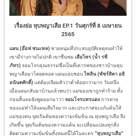
เรื่องย่อ หุบพญาเสือ EP.1 วันศุกร์ที่ 8 เมษายน
2565
แผน (อ๊อฟ ชนะพล)
ชายหนุ่มที่ประสบอุบัติเหตุจนทำให้
เขามีร่างกายไม่ปกติ เขาชื่นชม
เสือไพร (น้ำ รพี
ภัทร)
จอมโจรคุณธรรมซึ่งเป็นที่เคารพของชาวบ้านหุบ
พญาเสือมาโดยตลอด แผนแอบชอบ
ไพลิน (
พัชร์สิตา อธิ
อนันตศักดิ์)
แต่ต้องเจียมตัวว่าต่ำต้อยกว่ามาก วันหนึ่ง
เมื่อแผนกลับมาบ้านแล้วพบว่า แม่ของเขาถูกทำร้าย ทั้ง
ก่อนสิ้นลมยังพูดออกมาว่า
จอมโจรแพรแดง
การตาย
ของแม่ทำให้แผนเสียใจมาก และประกาศจะแก้แค้นให้
แม่ของตน จุดเริ่มต้นของความเข้มข้น ณ หุบพญาเสือ จึง
เกิดขึ้น จุดเริ่มต้นของความแค้น จะเปลี่ยนแปลงทุกสิ่ง
ติดตามความเข้มข้นทั้งหมดนี้ได้ในละคร
“หุบพญาเสือ”