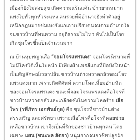
เมืองก็ยังไม่สงบสุข เกิดความแร้นแค้น ข้าวยากหมาก
แพงไปทั่วทุกหัวระแหง คนรวยที่มีอำนาจยังทำตัวอยู่
เหนือกฎหมายข่มเหงรังแกเอาเปรียบคนจนตามอำเภอใจ
จนชาวบ้านที่ทนความ อยุติธรรมไม่ไหว หันไปเป็นโจร
เกิดชุมโจรขึ้นเป็นจำนวนมาก
ณ บ้านหุบพญาเสือ
“จอมโจรแพรแดง”
จอมโจรนิรนามที่
ไม่มีใครได้เห็นใบหน้า มีเพียงผ้าแพรสีแดงที่ปิดบังใบหน้า
เป็นสัญลักษณ์เวลาปล้น ชาวบ้านต่างหวาดกลัวจอมโจร
แพรแดงมาก เพราะกิตติศัพท์ ความโหดเหี้ยมอำมหิต
ของจอมโจรแพรแดง ขณะที่จอมโจรแพรแดงคือโจรที่
ชาวบ้านหวาดกลัวและเกลียดชังในความโหดร้าย
เสือ
ไพร (
รพีภัทร เอกพันธ์กุล)
คือ ขุนโจรที่ชาวบ้านต่าง
สรรเสริญ และศรัทธา เพราะเสือไพรคือโจรที่คอยช่วย
เหลือชาวบ้าน เขาจึงเป็นที่รักของชาวบ้านทุกคน โดย
เฉพาะ
แผน (
ชนะพล สัตยา)
หนุ่มยากจนอาชีพปลูกผัก