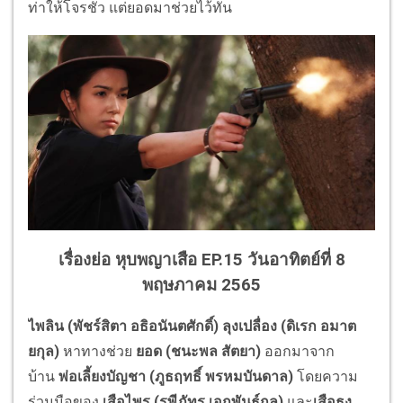
ท่าให้โจรชั่ว แต่ยอดมาช่วยไว้ทัน
เรื่องย่อ หุบพญาเสือ EP.15 วันอาทิตย์ที่ 8
พฤษภาคม 2565
ไพลิน (พัชร์สิตา อธิอนันตศักดิ์) ลุงเปลื่อง (ดิเรก อมาต
ยกุล)
หาทางช่วย
ยอด (ชนะพล สัตยา)
ออกมาจาก
บ้าน
พ่อเลี้ยงบัญชา (ภูธฤทธิ์ พรหมบันดาล)
โดยความ
ร่วมมือของ
เสือไพร (รพีภัทร เอกพันธ์กุล)
และ
เสือธง