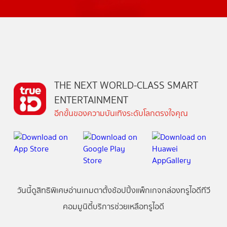
THE NEXT WORLD-CLASS SMART
ENTERTAINMENT
อีกขั้นของความบันเทิงระดับโลกตรงใจคุณ
วันนี้
ดู
สิทธิพิเศษ
อ่าน
เกม
ตาตั้ง
ช้อปปิ้ง
แพ็กเกจ
กล่องทรูไอดีทีวี
คอมมูนิตี้
บริการช่วยเหลือทรูไอดี