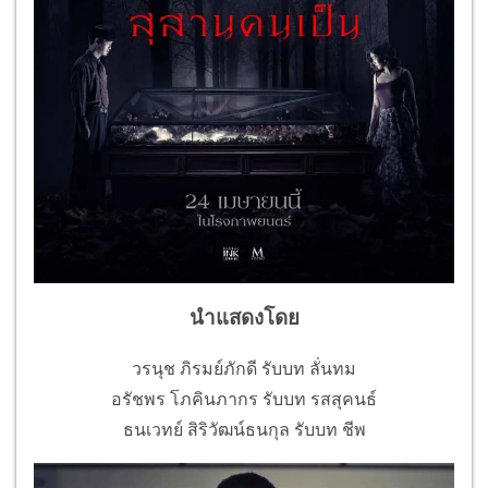
นำแสดงโดย
วรนุช ภิรมย์ภักดี รับบท ลั่นทม
อรัชพร โภคินภากร รับบท รสสุคนธ์
ธนเวทย์ สิริวัฒน์ธนกุล รับบท ชีพ