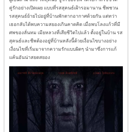
คู่รักอย่างเปิดเผย แบบที่รสสุคนธ์เฝ้ารอมานาน ชีพชวน
รสสุคนธ์ย้ายไปอยู่ที่บ้านพักตากอากาศด้วยกัน แต่ทว่า
เธอกลับได้พบความสยองเกินคาดคิด เมื่อพบโลงแก้วที่มี
ศพของลั่นทม เมียหลวงที่เสียชีวิตไปแล้ว ตั้งอยู่ในบ้าน รส
สุคนธ์และชีพต้องอยู่ที่บ้านหลังนี้ด้วยเงื่อนไขบางอย่าง
เงื่อนไขที่เริ่มมาจากความรักแบบผิดๆ นำมาซึ่งการแก้
แค้นอันน่าสยดสยอง